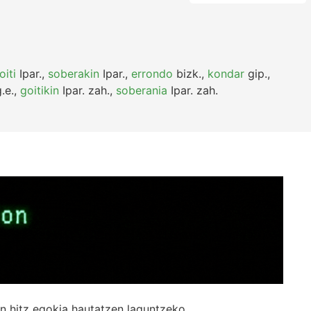
oiti
Ipar.
,
soberakin
Ipar.
,
errondo
bizk.
,
kondar
gip.
,
.e.
,
goitikin
Ipar.
zah.
,
soberania
Ipar.
zah.
n hitz egokia hautatzen laguntzeko.