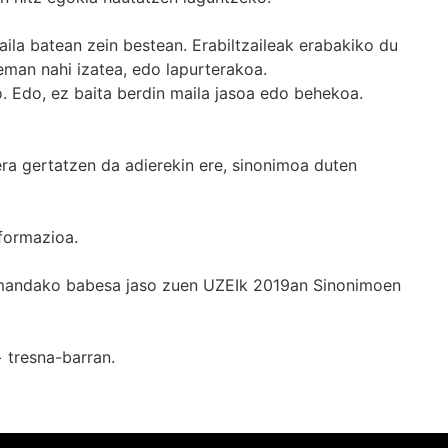
ila batean zein bestean. Erabiltzaileak erabakiko du
man nahi izatea, edo lapurterakoa.
. Edo, ez baita berdin maila jasoa edo behekoa.
era gertatzen da adierekin ere, sinonimoa duten
formazioa.
k emandako babesa jaso zuen UZEIk 2019an Sinonimoen
+
tresna-barran.