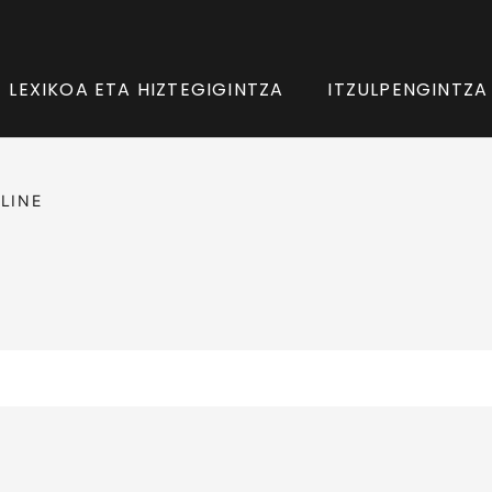
LEXIKOA ETA HIZTEGIGINTZA
ITZULPENGINTZA
LINE