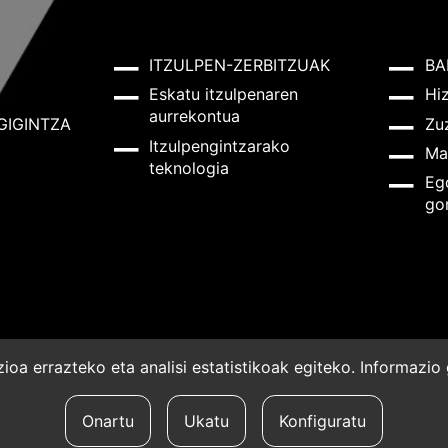
ITZULPEN-ZERBITZUAK
BA
Eskatu itzulpenaren
Hi
aurrekontua
GIGINTZA
Zu
Itzulpengintzarako
Ma
teknologia
Eg
go
oa errazteko eta analisi estatistikoak egiteko. Informazi
a
Onartu
Ukatu
Konfiguratu