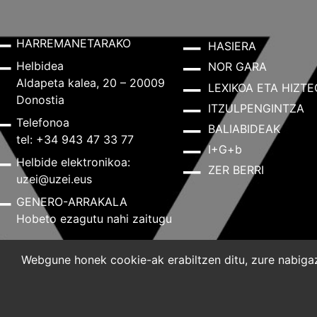
HARREMANETARAKO
HASIERA
Helbidea
NOR GARA
Aldapeta kalea, 20 – 20009
LEXIKOA ETA HIZTE
Donostia
ITZULPENGINTZA
Telefonoa
BALIABIDEAK
tel: +34 943 47 33 77
I+G+b
Helbide elektronikoa:
ZER BERRI
uzei@uzei.eus
GENERO-ARRAKALA
Hobeto ezagutu nahi zaitugu
Webgune honek cookie-ak erabiltzen ditu, zure nabigazi
Lege-oharra
Pribatutasun-politika
Cookie-politik