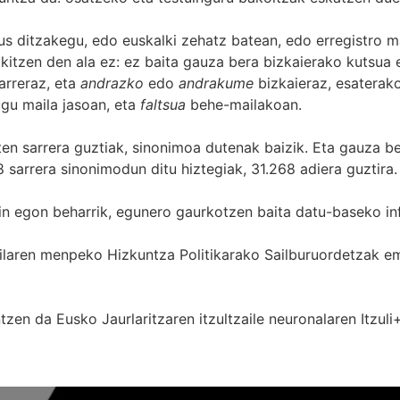
s ditzakegu, edo euskalki zehatz batean, edo erregistro ma
itzen den ala ez: ez baita gauza bera bizkaierako kutsua e
arreraz, eta
andrazko
edo
andrakume
bizkaieraz, esaterako
gu maila jasoan, eta
faltsua
behe-mailakoan.
zten sarrera guztiak, sinonimoa dutenak baizik. Eta gauza b
 sarrera sinonimodun ditu hiztegiak, 31.268 adiera guztira.
in egon beharrik, egunero gaurkotzen baita datu-baseko in
 Sailaren menpeko Hizkuntza Politikarako Sailburuordetza
zen da Eusko Jaurlaritzaren itzultzaile neuronalaren
Itzuli