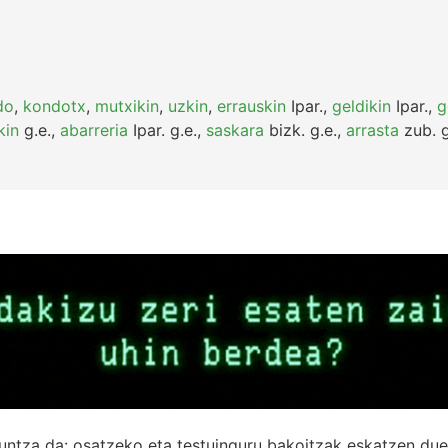
do
,
kondotx
,
mutxikin
,
uzkin
,
errauskin
Ipar.
,
geldikin
Ipar.
,
g
kin
g.e.
,
abarreria
Ipar.
g.e.
,
saskara
bizk.
g.e.
,
arrasta
zub.
g
untza da: osatzeko eta testuinguru bakoitzak eskatzen due