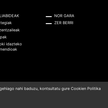
LIABIDEAK
NOR GARA
ztegiak
ZER BERRI
zentzaileak
pak
oki idazteko
mendioak
o gehiago nahi baduzu, kontsultatu gure
Cookien Politika