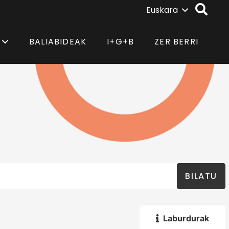
Euskara
BALIABIDEAK
I+G+B
ZER BERRI
BILATU
Laburdurak