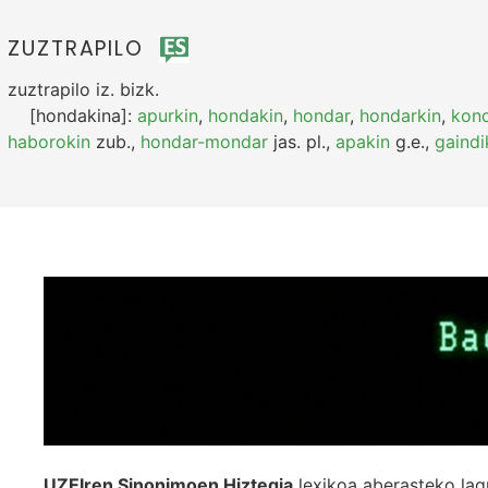
ZUZTRAPILO
zuztrapilo
iz.
bizk.
[hondakina]:
apurkin
,
hondakin
,
hondar
,
hondarkin
,
kon
haborokin
zub.
,
hondar-mondar
jas.
pl.
,
apakin
g.e.
,
gaindi
UZEIren Sinonimoen Hiztegia
lexikoa aberasteko lag