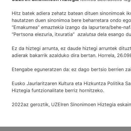
Hitz batek adiera zehatz batean dituen sinonimoak iku
hautatzen duen sinonimoa bere beharretara ondo egok
“Emakumea”
emaztekia
izango da lapurtera/behe-naf
“Pertsona elezuria, itxuratia”
azalutsa
dela esango du
Ez da hiztegi arrunta, ez daude hiztegi arruntek ditu
adierak bakarrik azalduko dira bertan. Horrela, 26.098
Etengabe eguneratzen da: ez dago bertsio berrien za
Eusko Jaurlaritzaren Kultura eta Hizkuntza Politika
Hiztegia funtzionalitate berriz hornitzeko.
2022az geroztik, UZEIren Sinonimoen Hiztegia eskaint