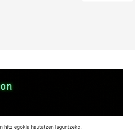
n hitz egokia hautatzen laguntzeko.