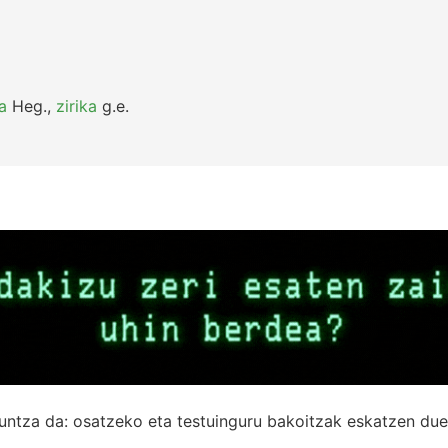
a
Heg.
,
zirika
g.e.
untza da: osatzeko eta testuinguru bakoitzak eskatzen due