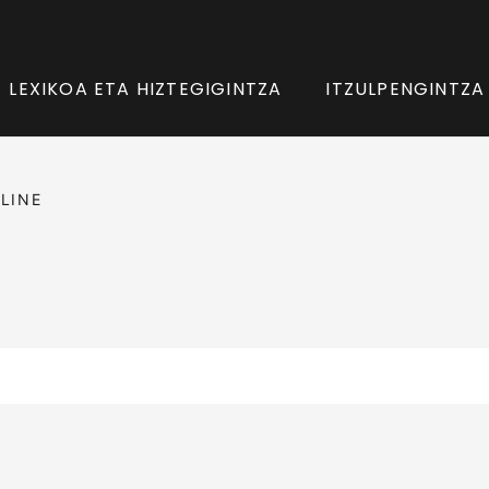
LEXIKOA ETA HIZTEGIGINTZA
ITZULPENGINTZA
LINE