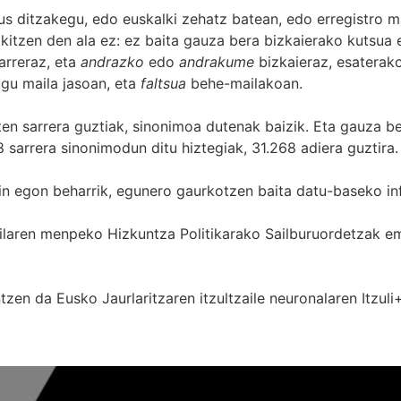
s ditzakegu, edo euskalki zehatz batean, edo erregistro ma
itzen den ala ez: ez baita gauza bera bizkaierako kutsua e
arreraz, eta
andrazko
edo
andrakume
bizkaieraz, esaterako
gu maila jasoan, eta
faltsua
behe-mailakoan.
zten sarrera guztiak, sinonimoa dutenak baizik. Eta gauza b
 sarrera sinonimodun ditu hiztegiak, 31.268 adiera guztira.
in egon beharrik, egunero gaurkotzen baita datu-baseko in
 Sailaren menpeko Hizkuntza Politikarako Sailburuordetza
zen da Eusko Jaurlaritzaren itzultzaile neuronalaren
Itzuli