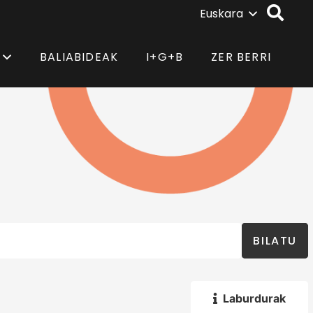
Euskara
BALIABIDEAK
I+G+B
ZER BERRI
BILATU
Laburdurak