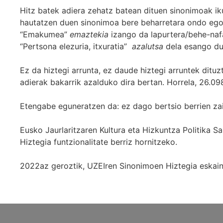
Hitz batek adiera zehatz batean dituen sinonimoak iku
hautatzen duen sinonimoa bere beharretara ondo egok
“Emakumea”
emaztekia
izango da lapurtera/behe-naf
“Pertsona elezuria, itxuratia”
azalutsa
dela esango du
Ez da hiztegi arrunta, ez daude hiztegi arruntek ditu
adierak bakarrik azalduko dira bertan. Horrela, 26.098
Etengabe eguneratzen da: ez dago bertsio berrien za
Eusko Jaurlaritzaren Kultura eta Hizkuntza Politika
Hiztegia funtzionalitate berriz hornitzeko.
2022az geroztik, UZEIren Sinonimoen Hiztegia eskaint