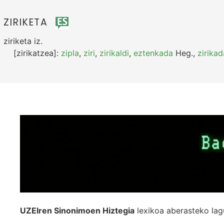
ZIRIKETA
ziriketa
iz.
[zirikatzea]:
zipla
,
ziri
,
zirikaldi
,
eztenkada
Heg.
,
zirikad
UZEIren Sinonimoen Hiztegia
lexikoa aberasteko lag