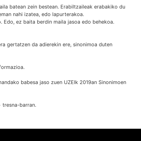
ila batean zein bestean. Erabiltzaileak erabakiko du
man nahi izatea, edo lapurterakoa.
. Edo, ez baita berdin maila jasoa edo behekoa.
era gertatzen da adierekin ere, sinonimoa duten
formazioa.
k emandako babesa jaso zuen UZEIk 2019an Sinonimoen
+
tresna-barran.