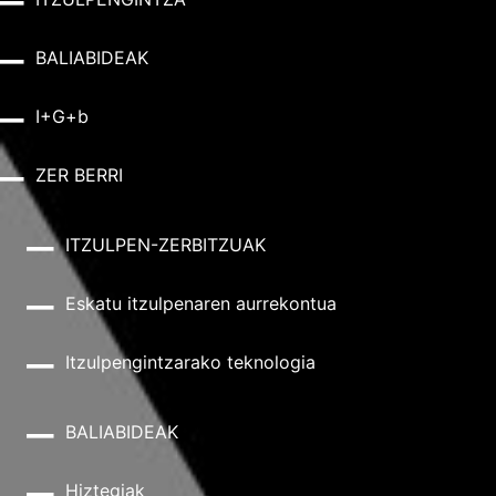
BALIABIDEAK
I+G+b
ZER BERRI
ITZULPEN-ZERBITZUAK
Eskatu itzulpenaren aurrekontua
Itzulpengintzarako teknologia
BALIABIDEAK
Hiztegiak