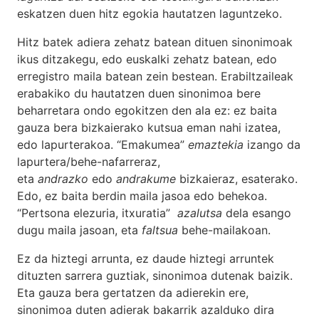
eskatzen duen hitz egokia hautatzen laguntzeko.
Hitz batek adiera zehatz batean dituen sinonimoak
ikus ditzakegu, edo euskalki zehatz batean, edo
erregistro maila batean zein bestean. Erabiltzaileak
erabakiko du hautatzen duen sinonimoa bere
beharretara ondo egokitzen den ala ez: ez baita
gauza bera bizkaierako kutsua eman nahi izatea,
edo lapurterakoa. “Emakumea”
emaztekia
izango da
lapurtera/behe-nafarreraz,
eta
andrazko
edo
andrakume
bizkaieraz, esaterako.
Edo, ez baita berdin maila jasoa edo behekoa.
“Pertsona elezuria, itxuratia”
azalutsa
dela esango
dugu maila jasoan, eta
faltsua
behe-mailakoan.
Ez da hiztegi arrunta, ez daude hiztegi arruntek
dituzten sarrera guztiak, sinonimoa dutenak baizik.
Eta gauza bera gertatzen da adierekin ere,
sinonimoa duten adierak bakarrik azalduko dira