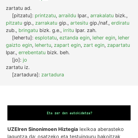
zartatu
ad.
[pitzatu]:
printzatu
,
arraildu
Ipar.
,
arrakalatu
bizk.
,
pitzatu
gip.
,
zarrakatu
gip.
,
artesitu
gip./naf.
,
erdiratu
zub.
,
bringatu
bizk.
g.e.
,
irritu
Ipar.
zah.
[lehertu]:
esplotatu
,
eztanda egin
,
leher egin
,
leher
gaizto egin
,
lehertu
,
zapart egin
,
zart egin
,
zapartatu
Ipar.
,
errebentatu
bizk.
beh.
[jo]:
jo
zartatu
iz.
[zartadura]:
zartadura
UZEIren Sinonimoen Hiztegia
lexikoa aberasteko
laguntza da: osatzeko eta testuinguru bakoitzak