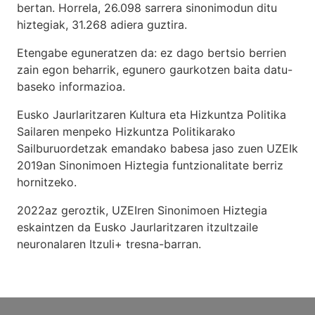
bertan. Horrela, 26.098 sarrera sinonimodun ditu
hiztegiak, 31.268 adiera guztira.
Etengabe eguneratzen da: ez dago bertsio berrien
zain egon beharrik, egunero gaurkotzen baita datu-
baseko informazioa.
Eusko Jaurlaritzaren Kultura eta Hizkuntza Politika
Sailaren menpeko Hizkuntza Politikarako
Sailburuordetzak emandako babesa jaso zuen UZEIk
2019an Sinonimoen Hiztegia funtzionalitate berriz
hornitzeko.
2022az geroztik, UZEIren Sinonimoen Hiztegia
eskaintzen da Eusko Jaurlaritzaren itzultzaile
neuronalaren
Itzuli+
tresna-barran.