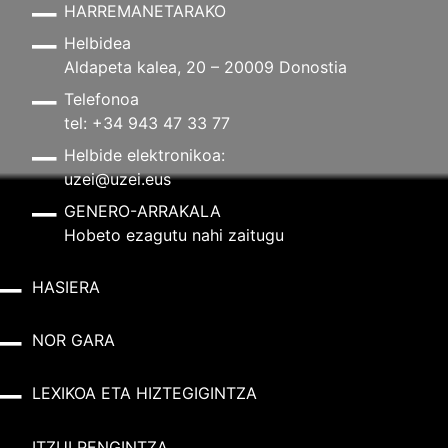
HARREMANETARAKO
Helbidea
Aldapeta kalea, 20 – 20009 Donostia
Telefonoa
tel: +34 943 47 33 77
Helbide elektronikoa:
uzei@uzei.eus
GENERO-ARRAKALA
Hobeto ezagutu nahi zaitugu
HASIERA
NOR GARA
LEXIKOA ETA HIZTEGIGINTZA
ITZULPENGINTZA