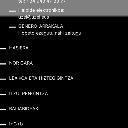
tel: +34 943 47 33 77
Helbide elektronikoa:
uzei@uzei.eus
GENERO-ARRAKALA
Hobeto ezagutu nahi zaitugu
HASIERA
NOR GARA
LEXIKOA ETA HIZTEGIGINTZA
ITZULPENGINTZA
BALIABIDEAK
I+G+b