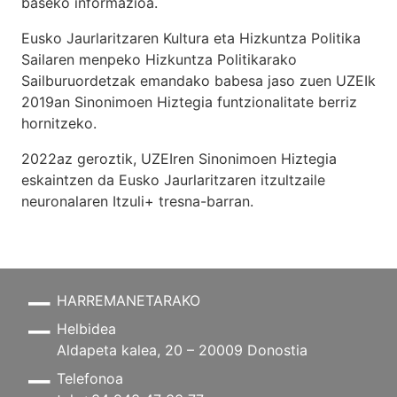
baseko informazioa.
Eusko Jaurlaritzaren Kultura eta Hizkuntza Politika
Sailaren menpeko Hizkuntza Politikarako
Sailburuordetzak emandako babesa jaso zuen UZEIk
2019an Sinonimoen Hiztegia funtzionalitate berriz
hornitzeko.
2022az geroztik, UZEIren Sinonimoen Hiztegia
eskaintzen da Eusko Jaurlaritzaren itzultzaile
neuronalaren
Itzuli+
tresna-barran.
HARREMANETARAKO
Helbidea
Aldapeta kalea, 20 – 20009 Donostia
Telefonoa