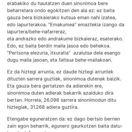
erabakiko du hautatzen duen sinonimoa bere
beharretara ondo egokitzen den ala ez: ez baita
gauza bera bizkaierako kutsua eman nahi izatea,
edo lapurterakoa. “Emakumea”
emaztekia
izango da
lapurtera/behe-nafarreraz,
eta
andrazko
edo
andrakume
bizkaieraz, esaterako.
Edo, ez baita berdin maila jasoa edo behekoa.
“Pertsona elezuria, itxuratia”
azalutsa
dela esango
dugu maila jasoan, eta
faltsua
behe-mailakoan.
Ez da hiztegi arrunta, ez daude hiztegi arruntek
dituzten sarrera guztiak, sinonimoa dutenak baizik.
Eta gauza bera gertatzen da adierekin ere,
sinonimoa duten adierak bakarrik azalduko dira
bertan. Horrela, 26.098 sarrera sinonimodun ditu
hiztegiak, 31.268 adiera guztira.
Etengabe eguneratzen da: ez dago bertsio berrien
zain egon beharrik, egunero gaurkotzen baita datu-