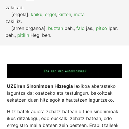
zakil
adj.
[ergela]:
kaiku
,
ergel
,
kirten
,
meta
zakil
iz.
[arren organoa]:
buztan
beh.
,
falo
jas.
,
pitxo
Ipar.
beh.
,
pitilin
Heg.
beh.
UZEIren Sinonimoen Hiztegia
lexikoa aberasteko
laguntza da: osatzeko eta testuinguru bakoitzak
eskatzen duen hitz egokia hautatzen laguntzeko.
Hitz batek adiera zehatz batean dituen sinonimoak
ikus ditzakegu, edo euskalki zehatz batean, edo
erregistro maila batean zein bestean. Erabiltzaileak