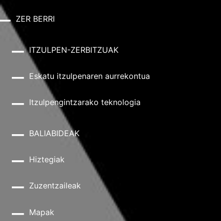
ZER BERRI
ITZULPEN-ZERBITZUAK
Eskatu itzulpenaren aurrekontua
Itzulpengintzarako teknologia
BALIABIDEAK
Hiztegiak
Zuzentzaileak
Mapak