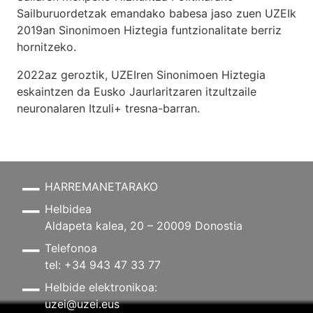
Sailburuordetzak emandako babesa jaso zuen UZEIk
2019an Sinonimoen Hiztegia funtzionalitate berriz
hornitzeko.
2022az geroztik, UZEIren Sinonimoen Hiztegia
eskaintzen da Eusko Jaurlaritzaren itzultzaile
neuronalaren
Itzuli+
tresna-barran.
HARREMANETARAKO
Helbidea
Aldapeta kalea, 20 – 20009 Donostia
Telefonoa
tel: +34 943 47 33 77
Helbide elektronikoa:
uzei@uzei.eus