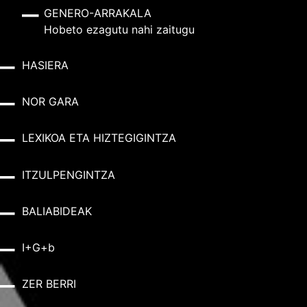
GENERO-ARRAKALA
Hobeto ezagutu nahi zaitugu
HASIERA
NOR GARA
LEXIKOA ETA HIZTEGIGINTZA
ITZULPENGINTZA
BALIABIDEAK
I+G+b
ZER BERRI