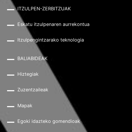
ITZULPEN-ZERBITZUAK
Eskatu itzulpenaren aurrekontua
Itzulpengintzarako teknologia
BALIABIDEAK
Hiztegiak
Zuzentzaileak
Mapak
Egoki idazteko gomendioak