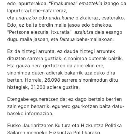
edo lapurterakoa. “Emakumea”
emaztekia
izango da
lapurtera/behe-nafarreraz,
eta
andrazko
edo
andrakume
bizkaieraz, esaterako.
Edo, ez baita berdin maila jasoa edo behekoa.
“Pertsona elezuria, itxuratia”
azalutsa
dela esango
dugu maila jasoan, eta
faltsua
behe-mailakoan.
Ez da hiztegi arrunta, ez daude hiztegi arruntek
dituzten sarrera guztiak, sinonimoa dutenak baizik.
Eta gauza bera gertatzen da adierekin ere,
sinonimoa duten adierak bakarrik azalduko dira
bertan. Horrela, 26.098 sarrera sinonimodun ditu
hiztegiak, 31.268 adiera guztira.
Etengabe eguneratzen da: ez dago bertsio berrien
zain egon beharrik, egunero gaurkotzen baita datu-
baseko informazioa.
Eusko Jaurlaritzaren Kultura eta Hizkuntza Politika
Sailaren menpeko Hizkuntza Politikarako