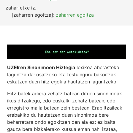
zahar-etxe
iz.
[zaharren egoitza]:
zaharren egoitza
UZEIren Sinonimoen Hiztegia
lexikoa aberasteko
laguntza da: osatzeko eta testuinguru bakoitzak
eskatzen duen hitz egokia hautatzen laguntzeko.
Hitz batek adiera zehatz batean dituen sinonimoak
ikus ditzakegu, edo euskalki zehatz batean, edo
erregistro maila batean zein bestean. Erabiltzaileak
erabakiko du hautatzen duen sinonimoa bere
beharretara ondo egokitzen den ala ez: ez baita
gauza bera bizkaierako kutsua eman nahi izatea,