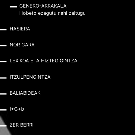
GENERO-ARRAKALA
Hobeto ezagutu nahi zaitugu
HASIERA
NOR GARA
LEXIKOA ETA HIZTEGIGINTZA
ITZULPENGINTZA
BALIABIDEAK
I+G+b
ZER BERRI