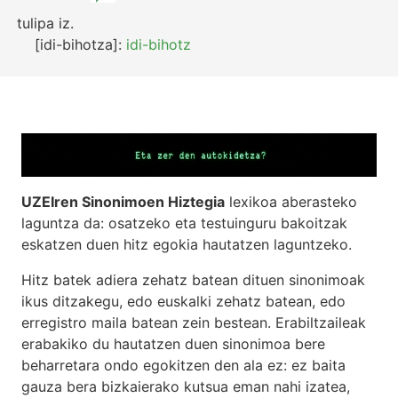
tulipa
iz.
[idi-bihotza]:
idi-bihotz
UZEIren Sinonimoen Hiztegia
lexikoa aberasteko
laguntza da: osatzeko eta testuinguru bakoitzak
eskatzen duen hitz egokia hautatzen laguntzeko.
Hitz batek adiera zehatz batean dituen sinonimoak
ikus ditzakegu, edo euskalki zehatz batean, edo
erregistro maila batean zein bestean. Erabiltzaileak
erabakiko du hautatzen duen sinonimoa bere
beharretara ondo egokitzen den ala ez: ez baita
gauza bera bizkaierako kutsua eman nahi izatea,