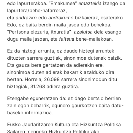
edo lapurterakoa. “Emakumea”
emaztekia
izango da
lapurtera/behe-nafarreraz,
eta
andrazko
edo
andrakume
bizkaieraz, esaterako.
Edo, ez baita berdin maila jasoa edo behekoa.
“Pertsona elezuria, itxuratia”
azalutsa
dela esango
dugu maila jasoan, eta
faltsua
behe-mailakoan.
Ez da hiztegi arrunta, ez daude hiztegi arruntek
dituzten sarrera guztiak, sinonimoa dutenak baizik.
Eta gauza bera gertatzen da adierekin ere,
sinonimoa duten adierak bakarrik azalduko dira
bertan. Horrela, 26.098 sarrera sinonimodun ditu
hiztegiak, 31.268 adiera guztira.
Etengabe eguneratzen da: ez dago bertsio berrien
zain egon beharrik, egunero gaurkotzen baita datu-
baseko informazioa.
Eusko Jaurlaritzaren Kultura eta Hizkuntza Politika
Sailaren menpeko Hizkuntza Politikarako