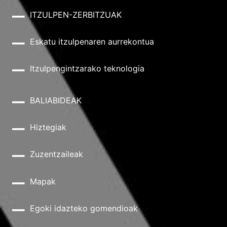
ITZULPEN-ZERBITZUAK
Eskatu itzulpenaren aurrekontua
Itzulpengintzarako teknologia
BALIABIDEAK
Hiztegiak
Zuzentzaileak
Mapak
Egoki idazteko gomendioak