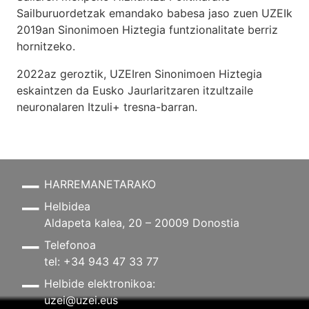
Sailburuordetzak emandako babesa jaso zuen UZEIk
2019an Sinonimoen Hiztegia funtzionalitate berriz
hornitzeko.
2022az geroztik, UZEIren Sinonimoen Hiztegia
eskaintzen da Eusko Jaurlaritzaren itzultzaile
neuronalaren
Itzuli+
tresna-barran.
HARREMANETARAKO
Helbidea
Aldapeta kalea, 20 – 20009 Donostia
Telefonoa
tel: +34 943 47 33 77
Helbide elektronikoa:
uzei@uzei.eus