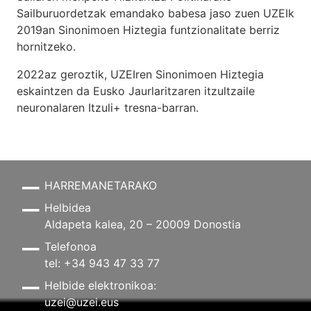
Sailburuordetzak emandako babesa jaso zuen UZEIk
2019an Sinonimoen Hiztegia funtzionalitate berriz
hornitzeko.
2022az geroztik, UZEIren Sinonimoen Hiztegia
eskaintzen da Eusko Jaurlaritzaren itzultzaile
neuronalaren
Itzuli+
tresna-barran.
HARREMANETARAKO
Helbidea
Aldapeta kalea, 20 – 20009 Donostia
Telefonoa
tel: +34 943 47 33 77
Helbide elektronikoa:
uzei@uzei.eus