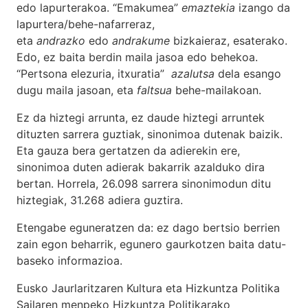
edo lapurterakoa. “Emakumea”
emaztekia
izango da
lapurtera/behe-nafarreraz,
eta
andrazko
edo
andrakume
bizkaieraz, esaterako.
Edo, ez baita berdin maila jasoa edo behekoa.
“Pertsona elezuria, itxuratia”
azalutsa
dela esango
dugu maila jasoan, eta
faltsua
behe-mailakoan.
Ez da hiztegi arrunta, ez daude hiztegi arruntek
dituzten sarrera guztiak, sinonimoa dutenak baizik.
Eta gauza bera gertatzen da adierekin ere,
sinonimoa duten adierak bakarrik azalduko dira
bertan. Horrela, 26.098 sarrera sinonimodun ditu
hiztegiak, 31.268 adiera guztira.
Etengabe eguneratzen da: ez dago bertsio berrien
zain egon beharrik, egunero gaurkotzen baita datu-
baseko informazioa.
Eusko Jaurlaritzaren Kultura eta Hizkuntza Politika
Sailaren menpeko Hizkuntza Politikarako