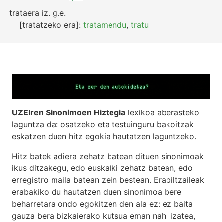
trataera
iz.
g.e.
[tratatzeko era]:
tratamendu
,
tratu
UZEIren Sinonimoen Hiztegia
lexikoa aberasteko
laguntza da: osatzeko eta testuinguru bakoitzak
eskatzen duen hitz egokia hautatzen laguntzeko.
Hitz batek adiera zehatz batean dituen sinonimoak
ikus ditzakegu, edo euskalki zehatz batean, edo
erregistro maila batean zein bestean. Erabiltzaileak
erabakiko du hautatzen duen sinonimoa bere
beharretara ondo egokitzen den ala ez: ez baita
gauza bera bizkaierako kutsua eman nahi izatea,