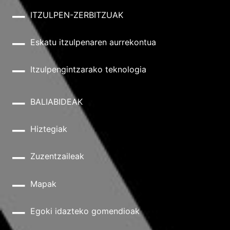
ITZULPEN-ZERBITZUAK
Eskatu itzulpenaren aurrekontua
Itzulpengintzarako teknologia
BALIABIDEAK
Hiztegiak
Zuzentzaileak
Mapak
Egoki idazteko gomendioak