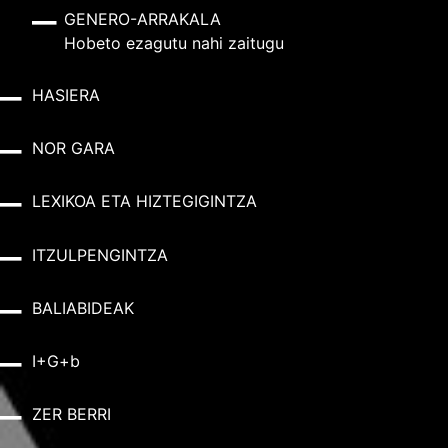
GENERO-ARRAKALA
Hobeto ezagutu nahi zaitugu
HASIERA
NOR GARA
LEXIKOA ETA HIZTEGIGINTZA
ITZULPENGINTZA
BALIABIDEAK
I+G+b
ZER BERRI