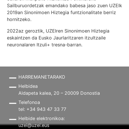
Sailburuordetzak emandako babesa jaso zuen UZEIk
2019an Sinonimoen Hiztegia funtzionalitate berriz
hornitzeko.
2022az geroztik, UZEIren Sinonimoen Hiztegia
eskaintzen da Eusko Jaurlaritzaren itzultzaile
neuronalaren
Itzuli+
tresna-barran.
HARREMANETARAKO
Helbidea
Aldapeta kalea, 20 – 20009 Donostia
Telefonoa
tel: +34 943 47 33 77
Helbide elektronikoa:
uzei@uzei.eus