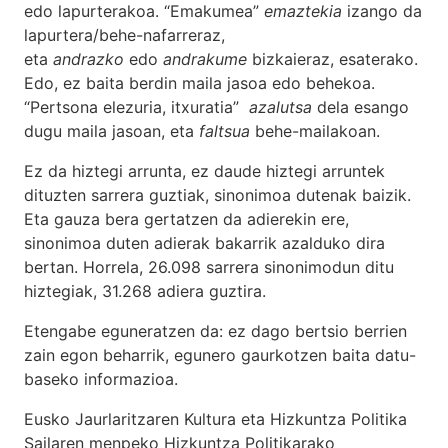
edo lapurterakoa. “Emakumea”
emaztekia
izango da
lapurtera/behe-nafarreraz,
eta
andrazko
edo
andrakume
bizkaieraz, esaterako.
Edo, ez baita berdin maila jasoa edo behekoa.
“Pertsona elezuria, itxuratia”
azalutsa
dela esango
dugu maila jasoan, eta
faltsua
behe-mailakoan.
Ez da hiztegi arrunta, ez daude hiztegi arruntek
dituzten sarrera guztiak, sinonimoa dutenak baizik.
Eta gauza bera gertatzen da adierekin ere,
sinonimoa duten adierak bakarrik azalduko dira
bertan. Horrela, 26.098 sarrera sinonimodun ditu
hiztegiak, 31.268 adiera guztira.
Etengabe eguneratzen da: ez dago bertsio berrien
zain egon beharrik, egunero gaurkotzen baita datu-
baseko informazioa.
Eusko Jaurlaritzaren Kultura eta Hizkuntza Politika
Sailaren menpeko Hizkuntza Politikarako