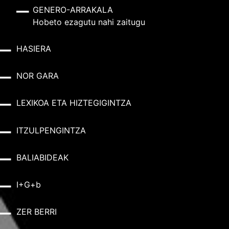
GENERO-ARRAKALA
Hobeto ezagutu nahi zaitugu
HASIERA
NOR GARA
LEXIKOA ETA HIZTEGIGINTZA
ITZULPENGINTZA
BALIABIDEAK
I+G+b
ZER BERRI