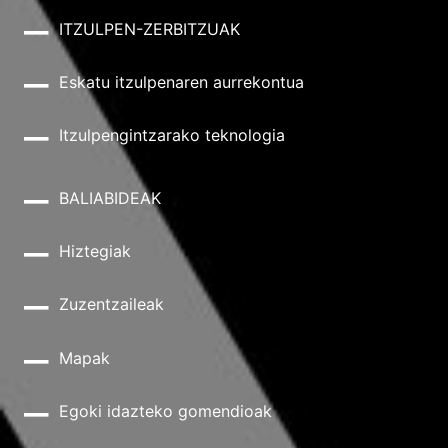
ITZULPEN-ZERBITZUAK
Eskatu itzulpenaren aurrekontua
Itzulpengintzarako teknologia
BALIABIDEAK
Hiztegiak
Zuzentzaileak
Mapak
Egoki idazteko gomendioak