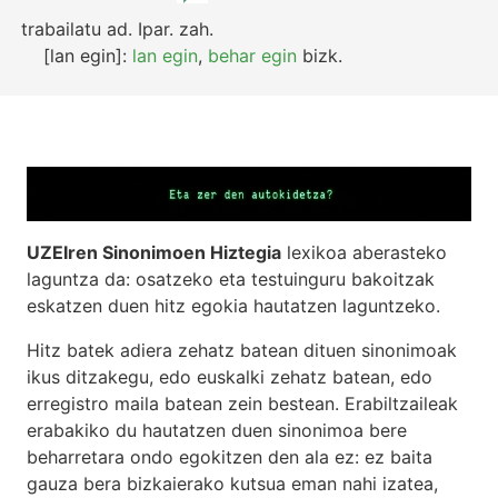
trabailatu
ad.
Ipar.
zah.
[lan egin]:
lan egin
,
behar egin
bizk.
UZEIren Sinonimoen Hiztegia
lexikoa aberasteko
laguntza da: osatzeko eta testuinguru bakoitzak
eskatzen duen hitz egokia hautatzen laguntzeko.
Hitz batek adiera zehatz batean dituen sinonimoak
ikus ditzakegu, edo euskalki zehatz batean, edo
erregistro maila batean zein bestean. Erabiltzaileak
erabakiko du hautatzen duen sinonimoa bere
beharretara ondo egokitzen den ala ez: ez baita
gauza bera bizkaierako kutsua eman nahi izatea,