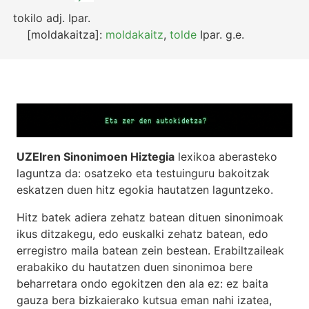
tokilo
adj.
Ipar.
[moldakaitza]:
moldakaitz
,
tolde
Ipar.
g.e.
UZEIren Sinonimoen Hiztegia
lexikoa aberasteko
laguntza da: osatzeko eta testuinguru bakoitzak
eskatzen duen hitz egokia hautatzen laguntzeko.
Hitz batek adiera zehatz batean dituen sinonimoak
ikus ditzakegu, edo euskalki zehatz batean, edo
erregistro maila batean zein bestean. Erabiltzaileak
erabakiko du hautatzen duen sinonimoa bere
beharretara ondo egokitzen den ala ez: ez baita
gauza bera bizkaierako kutsua eman nahi izatea,