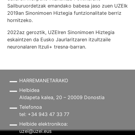
Sailburuordetzak emandako babesa jaso zuen UZEIk
2019an Sinonimoen Hiztegia funtzionalitate berriz
hornitzeko.
2022az geroztik, UZEIren Sinonimoen Hiztegia
eskaintzen da Eusko Jaurlaritzaren itzultzaile
neuronalaren
Itzuli+
tresna-barran.
HARREMANETARAKO
Helbidea
Aldapeta kalea, 20 – 20009 Donostia
Telefonoa
tel: +34 943 47 33 77
Helbide elektronikoa:
uzei@uzei.eus