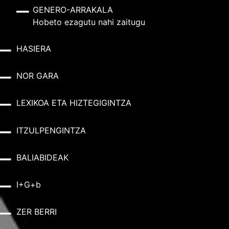
GENERO-ARRAKALA
Hobeto ezagutu nahi zaitugu
HASIERA
NOR GARA
LEXIKOA ETA HIZTEGIGINTZA
ITZULPENGINTZA
BALIABIDEAK
I+G+b
ZER BERRI