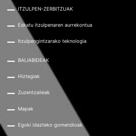
ITZULPEN-ZERBITZUAK
Eskatu itzulpenaren aurrekontua
Itzulpengintzarako teknologia
BALIABIDEAK
Hiztegiak
Zuzentzaileak
Mapak
Egoki idazteko gomendioak