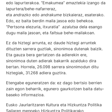
edo lapurterakoa. “Emakumea”
emaztekia
izango da
lapurtera/behe-nafarreraz,
eta
andrazko
edo
andrakume
bizkaieraz, esaterako.
Edo, ez baita berdin maila jasoa edo behekoa.
“Pertsona elezuria, itxuratia”
azalutsa
dela esango
dugu maila jasoan, eta
faltsua
behe-mailakoan.
Ez da hiztegi arrunta, ez daude hiztegi arruntek
dituzten sarrera guztiak, sinonimoa dutenak baizik.
Eta gauza bera gertatzen da adierekin ere,
sinonimoa duten adierak bakarrik azalduko dira
bertan. Horrela, 26.098 sarrera sinonimodun ditu
hiztegiak, 31.268 adiera guztira.
Etengabe eguneratzen da: ez dago bertsio berrien
zain egon beharrik, egunero gaurkotzen baita datu-
baseko informazioa.
Eusko Jaurlaritzaren Kultura eta Hizkuntza Politika
Sailaren menpeko Hizkuntza Politikarako