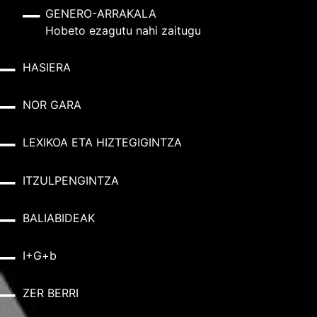
GENERO-ARRAKALA
Hobeto ezagutu nahi zaitugu
HASIERA
NOR GARA
LEXIKOA ETA HIZTEGIGINTZA
ITZULPENGINTZA
BALIABIDEAK
I+G+b
ZER BERRI