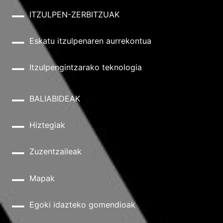
ITZULPEN-ZERBITZUAK
Eskatu itzulpenaren aurrekontua
Itzulpengintzarako teknologia
BALIABIDEAK
Hiztegiak
Zuzentzaileak
Mapak
Egoki idazteko gomendioak