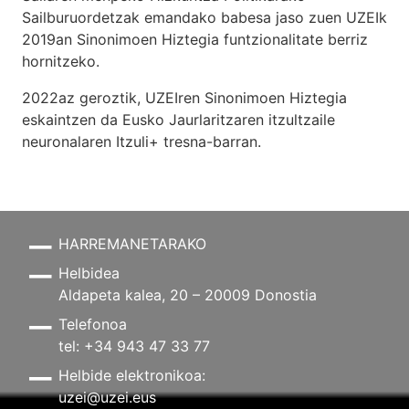
Sailburuordetzak emandako babesa jaso zuen UZEIk
2019an Sinonimoen Hiztegia funtzionalitate berriz
hornitzeko.
2022az geroztik, UZEIren Sinonimoen Hiztegia
eskaintzen da Eusko Jaurlaritzaren itzultzaile
neuronalaren
Itzuli+
tresna-barran.
HARREMANETARAKO
Helbidea
Aldapeta kalea, 20 – 20009 Donostia
Telefonoa
tel: +34 943 47 33 77
Helbide elektronikoa:
uzei@uzei.eus