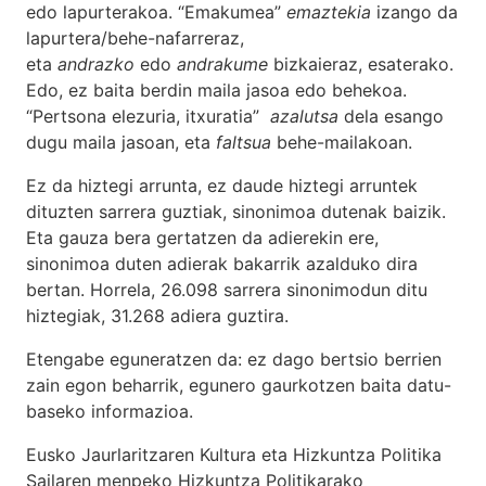
edo lapurterakoa. “Emakumea”
emaztekia
izango da
lapurtera/behe-nafarreraz,
eta
andrazko
edo
andrakume
bizkaieraz, esaterako.
Edo, ez baita berdin maila jasoa edo behekoa.
“Pertsona elezuria, itxuratia”
azalutsa
dela esango
dugu maila jasoan, eta
faltsua
behe-mailakoan.
Ez da hiztegi arrunta, ez daude hiztegi arruntek
dituzten sarrera guztiak, sinonimoa dutenak baizik.
Eta gauza bera gertatzen da adierekin ere,
sinonimoa duten adierak bakarrik azalduko dira
bertan. Horrela, 26.098 sarrera sinonimodun ditu
hiztegiak, 31.268 adiera guztira.
Etengabe eguneratzen da: ez dago bertsio berrien
zain egon beharrik, egunero gaurkotzen baita datu-
baseko informazioa.
Eusko Jaurlaritzaren Kultura eta Hizkuntza Politika
Sailaren menpeko Hizkuntza Politikarako