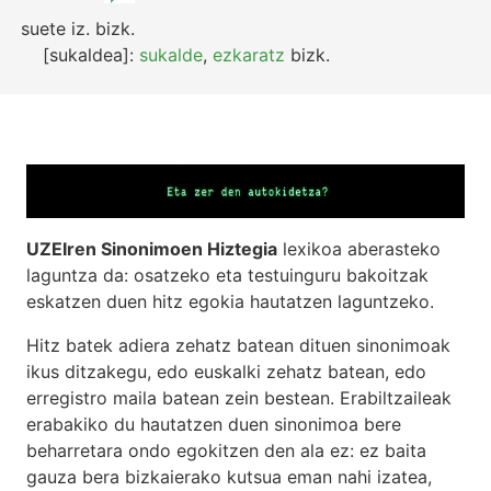
suete
iz.
bizk.
[sukaldea]:
sukalde
,
ezkaratz
bizk.
UZEIren Sinonimoen Hiztegia
lexikoa aberasteko
laguntza da: osatzeko eta testuinguru bakoitzak
eskatzen duen hitz egokia hautatzen laguntzeko.
Hitz batek adiera zehatz batean dituen sinonimoak
ikus ditzakegu, edo euskalki zehatz batean, edo
erregistro maila batean zein bestean. Erabiltzaileak
erabakiko du hautatzen duen sinonimoa bere
beharretara ondo egokitzen den ala ez: ez baita
gauza bera bizkaierako kutsua eman nahi izatea,