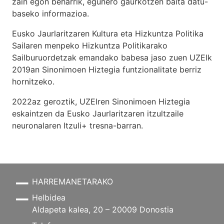
zain egon beharrik, egunero gaurkotzen baita datu-
baseko informazioa.
Eusko Jaurlaritzaren Kultura eta Hizkuntza Politika
Sailaren menpeko Hizkuntza Politikarako
Sailburuordetzak emandako babesa jaso zuen UZEIk
2019an Sinonimoen Hiztegia funtzionalitate berriz
hornitzeko.
2022az geroztik, UZEIren Sinonimoen Hiztegia
eskaintzen da Eusko Jaurlaritzaren itzultzaile
neuronalaren
Itzuli+
tresna-barran.
HARREMANETARAKO
Helbidea
Aldapeta kalea, 20 – 20009 Donostia