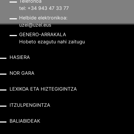
Telefonoa
tel: +34 943 47 33 77
Helbide elektronikoa:
uzei@uzei.eus
GENERO-ARRAKALA
Hobeto ezagutu nahi zaitugu
HASIERA
NOR GARA
LEXIKOA ETA HIZTEGIGINTZA
ITZULPENGINTZA
BALIABIDEAK