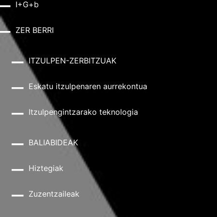
I+G+b
ZER BERRI
ITZULPEN-ZERBITZUAK
Eskatu itzulpenaren aurrekontua
Itzulpengintzarako teknologia
BALIABIDEAK
Hiztegiak
Zuzentzaileak