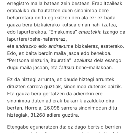
erregistro maila batean zein bestean. Erabiltzaileak
erabakiko du hautatzen duen sinonimoa bere
beharretara ondo egokitzen den ala ez: ez baita
gauza bera bizkaierako kutsua eman nahi izatea,
edo lapurterakoa. “Emakumea”
emaztekia
izango da
lapurtera/behe-nafarreraz,
eta
andrazko
edo
andrakume
bizkaieraz, esaterako.
Edo, ez baita berdin maila jasoa edo behekoa.
“Pertsona elezuria, itxuratia”
azalutsa
dela esango
dugu maila jasoan, eta
faltsua
behe-mailakoan.
Ez da hiztegi arrunta, ez daude hiztegi arruntek
dituzten sarrera guztiak, sinonimoa dutenak baizik.
Eta gauza bera gertatzen da adierekin ere,
sinonimoa duten adierak bakarrik azalduko dira
bertan. Horrela, 26.098 sarrera sinonimodun ditu
hiztegiak, 31.268 adiera guztira.
Etengabe eguneratzen da: ez dago bertsio berrien