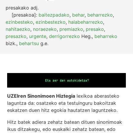
presakako
adj.
[presakoa]:
baitezpadako
,
behar
,
beharrezko
,
ezinbesteko
,
ezinbestezko
,
halabeharrezko
,
nahitaezko
,
noraezeko
,
premiazko
,
presako
,
presazko
,
urgente
,
derrigorrezko
Heg.
,
beharreko
bizk.
,
behartsu
g.e.
UZEIren Sinonimoen Hiztegia
lexikoa aberasteko
laguntza da: osatzeko eta testuinguru bakoitzak
eskatzen duen hitz egokia hautatzen laguntzeko.
Hitz batek adiera zehatz batean dituen sinonimoak
ikus ditzakegu, edo euskalki zehatz batean, edo