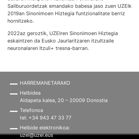
Sailburuordetzak emandako babesa jaso zuen UZEIk
2019an Sinonimoen Hiztegia funtzionalitate berriz
hornitzeko.
2022az geroztik, UZEIren Sinonimoen Hiztegia
eskaintzen da Eusko Jaurlaritzaren itzultzaile
neuronalaren
Itzuli+
tresna-barran.
HARREMANETARAKO
Helbidea
Aldapeta kalea, 20 – 20009 Donostia
Telefonoa
tel: +34 943 47 33 77
Helbide elektronikoa:
uzei@uzei.eus