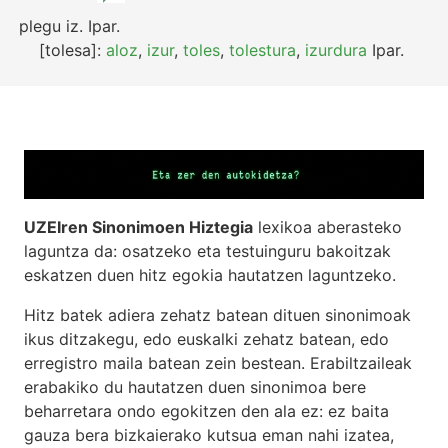
plegu
iz.
Ipar.
[tolesa]:
aloz
,
izur
,
toles
,
tolestura
,
izurdura
Ipar.
UZEIren Sinonimoen Hiztegia
lexikoa aberasteko
laguntza da: osatzeko eta testuinguru bakoitzak
eskatzen duen hitz egokia hautatzen laguntzeko.
Hitz batek adiera zehatz batean dituen sinonimoak
ikus ditzakegu, edo euskalki zehatz batean, edo
erregistro maila batean zein bestean. Erabiltzaileak
erabakiko du hautatzen duen sinonimoa bere
beharretara ondo egokitzen den ala ez: ez baita
gauza bera bizkaierako kutsua eman nahi izatea,