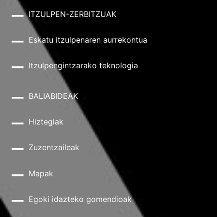
ITZULPEN-ZERBITZUAK
Eskatu itzulpenaren aurrekontua
Itzulpengintzarako teknologia
BALIABIDEAK
Hiztegiak
Zuzentzaileak
Mapak
Egoki idazteko gomendioak