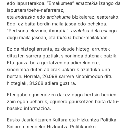
edo lapurterakoa. “Emakumea”
emaztekia
izango da
lapurtera/behe-nafarreraz,
eta
andrazko
edo
andrakume
bizkaieraz, esaterako.
Edo, ez baita berdin maila jasoa edo behekoa.
“Pertsona elezuria, itxuratia”
azalutsa
dela esango
dugu maila jasoan, eta
faltsua
behe-mailakoan.
Ez da hiztegi arrunta, ez daude hiztegi arruntek
dituzten sarrera guztiak, sinonimoa dutenak baizik.
Eta gauza bera gertatzen da adierekin ere,
sinonimoa duten adierak bakarrik azalduko dira
bertan. Horrela, 26.098 sarrera sinonimodun ditu
hiztegiak, 31.268 adiera guztira.
Etengabe eguneratzen da: ez dago bertsio berrien
zain egon beharrik, egunero gaurkotzen baita datu-
baseko informazioa.
Eusko Jaurlaritzaren Kultura eta Hizkuntza Politika
Sailaren menpeko Hizkuntza Politikarako