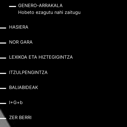
GENERO-ARRAKALA
Hobeto ezagutu nahi zaitugu
HASIERA
NOR GARA
LEXIKOA ETA HIZTEGIGINTZA
ITZULPENGINTZA
BALIABIDEAK
I+G+b
ZER BERRI