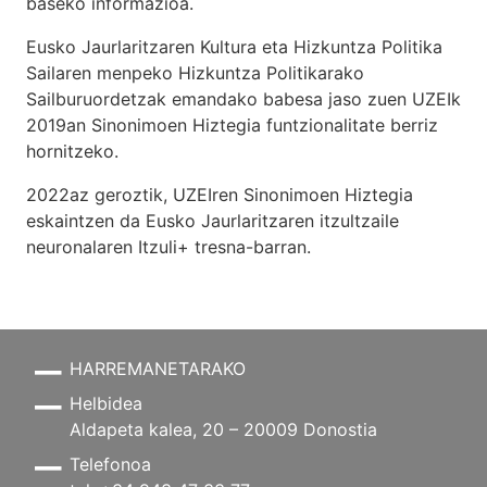
baseko informazioa.
Eusko Jaurlaritzaren Kultura eta Hizkuntza Politika
Sailaren menpeko Hizkuntza Politikarako
Sailburuordetzak emandako babesa jaso zuen UZEIk
2019an Sinonimoen Hiztegia funtzionalitate berriz
hornitzeko.
2022az geroztik, UZEIren Sinonimoen Hiztegia
eskaintzen da Eusko Jaurlaritzaren itzultzaile
neuronalaren
Itzuli+
tresna-barran.
HARREMANETARAKO
Helbidea
Aldapeta kalea, 20 – 20009 Donostia
Telefonoa