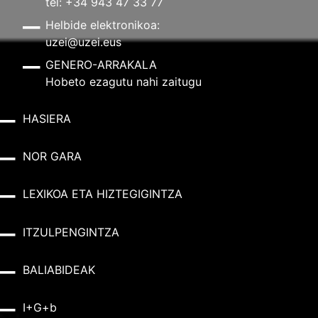
tel: +34 943 47 33 77
Helbide elektronikoa:
uzei@uzei.eus
GENERO-ARRAKALA
Hobeto ezagutu nahi zaitugu
HASIERA
NOR GARA
LEXIKOA ETA HIZTEGIGINTZA
ITZULPENGINTZA
BALIABIDEAK
I+G+b