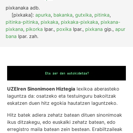
pixkanaka
adb.
[pixkaka]:
apurka
,
bakanka
,
gutxika
,
pitinka
,
pitinka-pitinka
,
pixkaka
,
pixkaka-pixkaka
,
pixkana-
pixkana
,
pikorka
Ipar.
,
poxika
Ipar.
,
pixkana
gip.
,
apur
bana
Ipar.
zah.
UZEIren Sinonimoen Hiztegia
lexikoa aberasteko
laguntza da: osatzeko eta testuinguru bakoitzak
eskatzen duen hitz egokia hautatzen laguntzeko.
Hitz batek adiera zehatz batean dituen sinonimoak
ikus ditzakegu, edo euskalki zehatz batean, edo
erregistro maila batean zein bestean. Erabiltzaileak