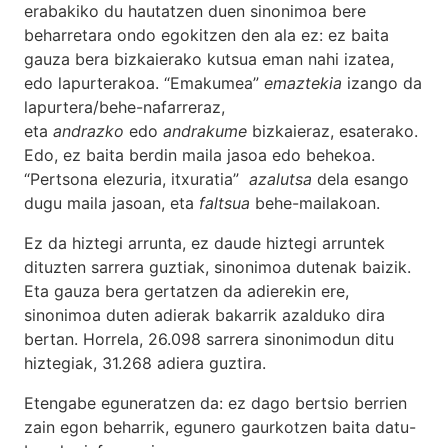
erabakiko du hautatzen duen sinonimoa bere
beharretara ondo egokitzen den ala ez: ez baita
gauza bera bizkaierako kutsua eman nahi izatea,
edo lapurterakoa. “Emakumea”
emaztekia
izango da
lapurtera/behe-nafarreraz,
eta
andrazko
edo
andrakume
bizkaieraz, esaterako.
Edo, ez baita berdin maila jasoa edo behekoa.
“Pertsona elezuria, itxuratia”
azalutsa
dela esango
dugu maila jasoan, eta
faltsua
behe-mailakoan.
Ez da hiztegi arrunta, ez daude hiztegi arruntek
dituzten sarrera guztiak, sinonimoa dutenak baizik.
Eta gauza bera gertatzen da adierekin ere,
sinonimoa duten adierak bakarrik azalduko dira
bertan. Horrela, 26.098 sarrera sinonimodun ditu
hiztegiak, 31.268 adiera guztira.
Etengabe eguneratzen da: ez dago bertsio berrien
zain egon beharrik, egunero gaurkotzen baita datu-