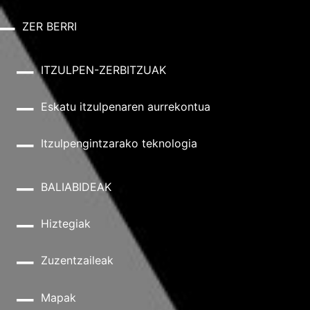
ZER BERRI
ITZULPEN-ZERBITZUAK
Eskatu itzulpenaren aurrekontua
Itzulpengintzarako teknologia
BALIABIDEAK
Hiztegiak
Zuzentzaileak
Mapak