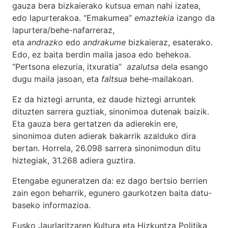
gauza bera bizkaierako kutsua eman nahi izatea,
edo lapurterakoa. “Emakumea”
emaztekia
izango da
lapurtera/behe-nafarreraz,
eta
andrazko
edo
andrakume
bizkaieraz, esaterako.
Edo, ez baita berdin maila jasoa edo behekoa.
“Pertsona elezuria, itxuratia”
azalutsa
dela esango
dugu maila jasoan, eta
faltsua
behe-mailakoan.
Ez da hiztegi arrunta, ez daude hiztegi arruntek
dituzten sarrera guztiak, sinonimoa dutenak baizik.
Eta gauza bera gertatzen da adierekin ere,
sinonimoa duten adierak bakarrik azalduko dira
bertan. Horrela, 26.098 sarrera sinonimodun ditu
hiztegiak, 31.268 adiera guztira.
Etengabe eguneratzen da: ez dago bertsio berrien
zain egon beharrik, egunero gaurkotzen baita datu-
baseko informazioa.
Eusko Jaurlaritzaren Kultura eta Hizkuntza Politika