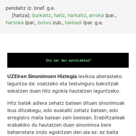
pendaitz
iz.
bnaf.
g.e.
[haitza]:
burkaitz
,
haitz
,
harkaitz
,
arroka
Ipar.
,
hartoka
Ipar.
,
botxu
zub.
,
harkadi
Ipar.
g.e.
UZEIren Sinonimoen Hiztegia
lexikoa aberasteko
laguntza da: osatzeko eta testuinguru bakoitzak
eskatzen duen hitz egokia hautatzen laguntzeko.
Hitz batek adiera zehatz batean dituen sinonimoak
ikus ditzakegu, edo euskalki zehatz batean, edo
erregistro maila batean zein bestean. Erabiltzaileak
erabakiko du hautatzen duen sinonimoa bere
beharretara ondo egokitzen den ala ez: ez baita