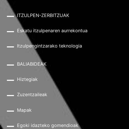
ITZULPEN-ZERBITZUAK
Eskatu itzulpenaren aurrekontua
Itzulpengintzarako teknologia
BALIABIDEAK
Hiztegiak
Zuzentzaileak
Mapak
Egoki idazteko gomendioak