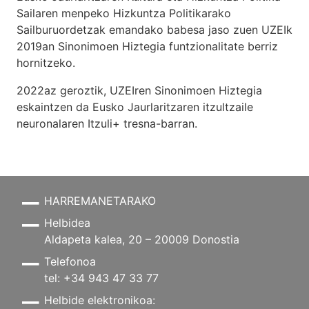
Sailaren menpeko Hizkuntza Politikarako
Sailburuordetzak emandako babesa jaso zuen UZEIk
2019an Sinonimoen Hiztegia funtzionalitate berriz
hornitzeko.
2022az geroztik, UZEIren Sinonimoen Hiztegia
eskaintzen da Eusko Jaurlaritzaren itzultzaile
neuronalaren
Itzuli+
tresna-barran.
HARREMANETARAKO
Helbidea
Aldapeta kalea, 20 – 20009 Donostia
Telefonoa
tel: +34 943 47 33 77
Helbide elektronikoa: