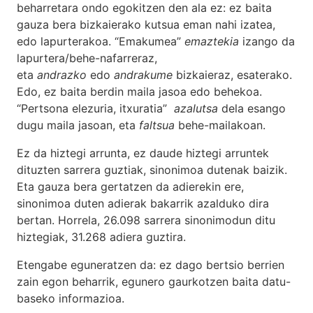
beharretara ondo egokitzen den ala ez: ez baita
gauza bera bizkaierako kutsua eman nahi izatea,
edo lapurterakoa. “Emakumea”
emaztekia
izango da
lapurtera/behe-nafarreraz,
eta
andrazko
edo
andrakume
bizkaieraz, esaterako.
Edo, ez baita berdin maila jasoa edo behekoa.
“Pertsona elezuria, itxuratia”
azalutsa
dela esango
dugu maila jasoan, eta
faltsua
behe-mailakoan.
Ez da hiztegi arrunta, ez daude hiztegi arruntek
dituzten sarrera guztiak, sinonimoa dutenak baizik.
Eta gauza bera gertatzen da adierekin ere,
sinonimoa duten adierak bakarrik azalduko dira
bertan. Horrela, 26.098 sarrera sinonimodun ditu
hiztegiak, 31.268 adiera guztira.
Etengabe eguneratzen da: ez dago bertsio berrien
zain egon beharrik, egunero gaurkotzen baita datu-
baseko informazioa.