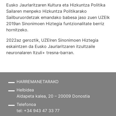
Eusko Jaurlaritzaren Kultura eta Hizkuntza Politika
Sailaren menpeko Hizkuntza Politikarako
Sailburuordetzak emandako babesa jaso zuen UZEIk
2019an Sinonimoen Hiztegia funtzionalitate berriz
hornitzeko.
2022az geroztik, UZEIren Sinonimoen Hiztegia
eskaintzen da Eusko Jaurlaritzaren itzultzaile
neuronalaren
Itzuli+
tresna-barran.
HARREMANETARAKO
Helbidea
Aldapeta kalea, 20 – 20009 Donostia
Telefonoa
tel: +34 943 47 33 77