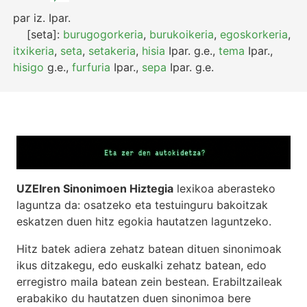
par
iz.
Ipar.
[seta]:
burugogorkeria
,
burukoikeria
,
egoskorkeria
,
itxikeria
,
seta
,
setakeria
,
hisia
Ipar.
g.e.
,
tema
Ipar.
,
hisigo
g.e.
,
furfuria
Ipar.
,
sepa
Ipar.
g.e.
UZEIren Sinonimoen Hiztegia
lexikoa aberasteko
laguntza da: osatzeko eta testuinguru bakoitzak
eskatzen duen hitz egokia hautatzen laguntzeko.
Hitz batek adiera zehatz batean dituen sinonimoak
ikus ditzakegu, edo euskalki zehatz batean, edo
erregistro maila batean zein bestean. Erabiltzaileak
erabakiko du hautatzen duen sinonimoa bere