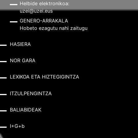
Helbide elektronikoa:
uzei@uzei.eus
GENERO-ARRAKALA
Hobeto ezagutu nahi zaitugu
HASIERA
NOR GARA
LEXIKOA ETA HIZTEGIGINTZA
ITZULPENGINTZA
BALIABIDEAK
I+G+b