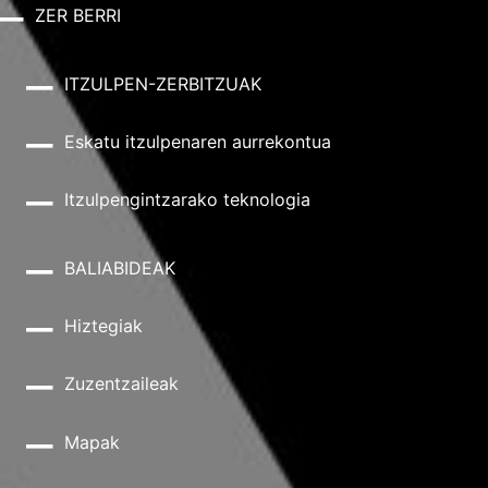
ZER BERRI
ITZULPEN-ZERBITZUAK
Eskatu itzulpenaren aurrekontua
Itzulpengintzarako teknologia
BALIABIDEAK
Hiztegiak
Zuzentzaileak
Mapak