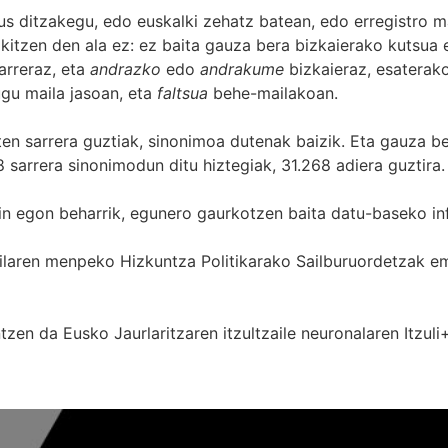
s ditzakegu, edo euskalki zehatz batean, edo erregistro ma
itzen den ala ez: ez baita gauza bera bizkaierako kutsua e
arreraz, eta
andrazko
edo
andrakume
bizkaieraz, esaterako
gu maila jasoan, eta
faltsua
behe-mailakoan.
zten sarrera guztiak, sinonimoa dutenak baizik. Eta gauza b
 sarrera sinonimodun ditu hiztegiak, 31.268 adiera guztira.
in egon beharrik, egunero gaurkotzen baita datu-baseko in
 Sailaren menpeko Hizkuntza Politikarako Sailburuordetza
zen da Eusko Jaurlaritzaren itzultzaile neuronalaren
Itzuli