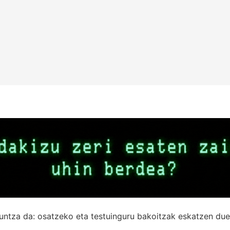
untza da: osatzeko eta testuinguru bakoitzak eskatzen due