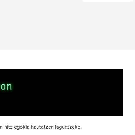
n hitz egokia hautatzen laguntzeko.