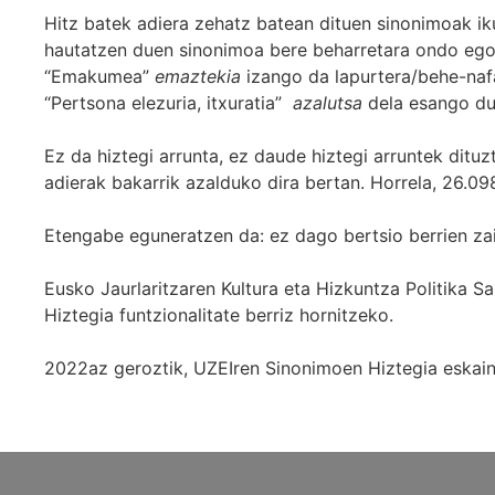
Hitz batek adiera zehatz batean dituen sinonimoak iku
hautatzen duen sinonimoa bere beharretara ondo egok
“Emakumea”
emaztekia
izango da lapurtera/behe-naf
“Pertsona elezuria, itxuratia”
azalutsa
dela esango du
Ez da hiztegi arrunta, ez daude hiztegi arruntek ditu
adierak bakarrik azalduko dira bertan. Horrela, 26.098
Etengabe eguneratzen da: ez dago bertsio berrien za
Eusko Jaurlaritzaren Kultura eta Hizkuntza Politika
Hiztegia funtzionalitate berriz hornitzeko.
2022az geroztik, UZEIren Sinonimoen Hiztegia eskaint