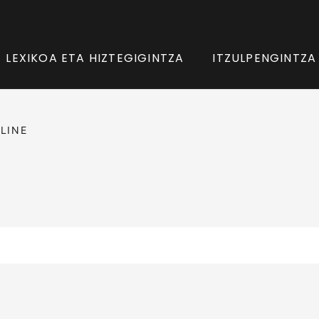
LEXIKOA ETA HIZTEGIGINTZA
ITZULPENGINTZA
LINE