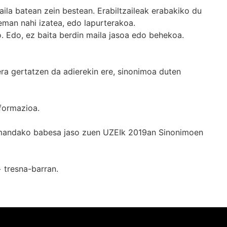
ila batean zein bestean. Erabiltzaileak erabakiko du
man nahi izatea, edo lapurterakoa.
. Edo, ez baita berdin maila jasoa edo behekoa.
era gertatzen da adierekin ere, sinonimoa duten
formazioa.
k emandako babesa jaso zuen UZEIk 2019an Sinonimoen
+
tresna-barran.