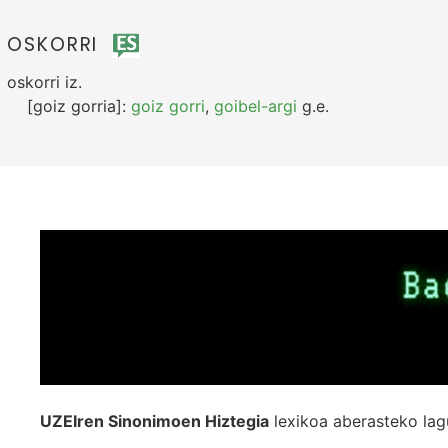
OSKORRI
oskorri
iz.
[goiz gorria]:
goiz gorri
,
goibel-argi
g.e.
UZEIren Sinonimoen Hiztegia
lexikoa aberasteko lag