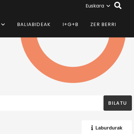
Euskara
BALIABIDEAK
I+G+B
ZER BERRI
BILATU
Laburdurak