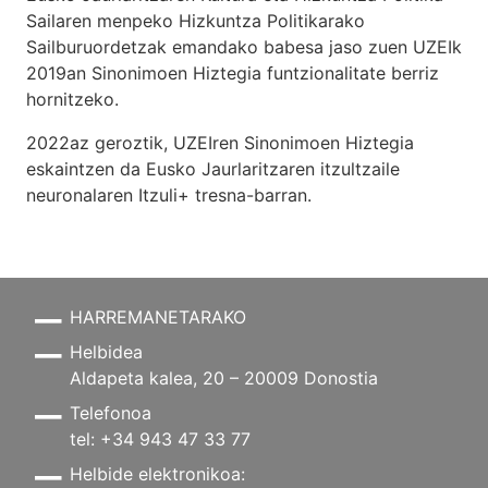
Sailaren menpeko Hizkuntza Politikarako
Sailburuordetzak emandako babesa jaso zuen UZEIk
2019an Sinonimoen Hiztegia funtzionalitate berriz
hornitzeko.
2022az geroztik, UZEIren Sinonimoen Hiztegia
eskaintzen da Eusko Jaurlaritzaren itzultzaile
neuronalaren
Itzuli+
tresna-barran.
HARREMANETARAKO
Helbidea
Aldapeta kalea, 20 – 20009 Donostia
Telefonoa
tel: +34 943 47 33 77
Helbide elektronikoa: