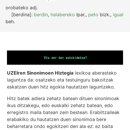
orobateko
adj.
[berdina]:
berdin
,
halabereko
Ipar.
,
peto
bizk.
,
igual
beh.
UZEIren Sinonimoen Hiztegia
lexikoa aberasteko
laguntza da: osatzeko eta testuinguru bakoitzak
eskatzen duen hitz egokia hautatzen laguntzeko.
Hitz batek adiera zehatz batean dituen sinonimoak
ikus ditzakegu, edo euskalki zehatz batean, edo
erregistro maila batean zein bestean. Erabiltzaileak
erabakiko du hautatzen duen sinonimoa bere
beharretara ondo egokitzen den ala ez: ez baita