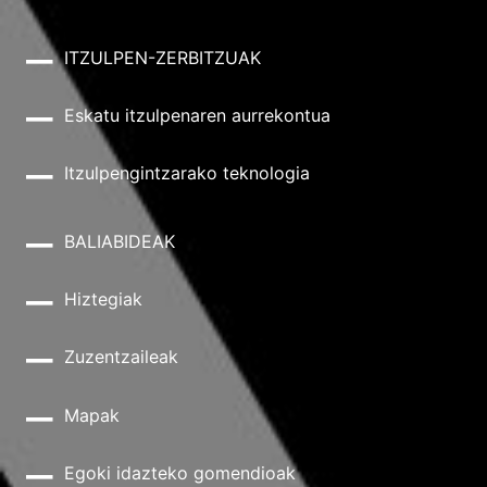
ITZULPEN-ZERBITZUAK
Eskatu itzulpenaren aurrekontua
Itzulpengintzarako teknologia
BALIABIDEAK
Hiztegiak
Zuzentzaileak
Mapak
Egoki idazteko gomendioak