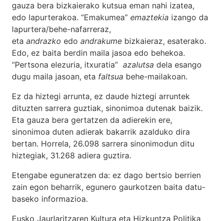
gauza bera bizkaierako kutsua eman nahi izatea,
edo lapurterakoa. “Emakumea”
emaztekia
izango da
lapurtera/behe-nafarreraz,
eta
andrazko
edo
andrakume
bizkaieraz, esaterako.
Edo, ez baita berdin maila jasoa edo behekoa.
“Pertsona elezuria, itxuratia”
azalutsa
dela esango
dugu maila jasoan, eta
faltsua
behe-mailakoan.
Ez da hiztegi arrunta, ez daude hiztegi arruntek
dituzten sarrera guztiak, sinonimoa dutenak baizik.
Eta gauza bera gertatzen da adierekin ere,
sinonimoa duten adierak bakarrik azalduko dira
bertan. Horrela, 26.098 sarrera sinonimodun ditu
hiztegiak, 31.268 adiera guztira.
Etengabe eguneratzen da: ez dago bertsio berrien
zain egon beharrik, egunero gaurkotzen baita datu-
baseko informazioa.
Eusko Jaurlaritzaren Kultura eta Hizkuntza Politika