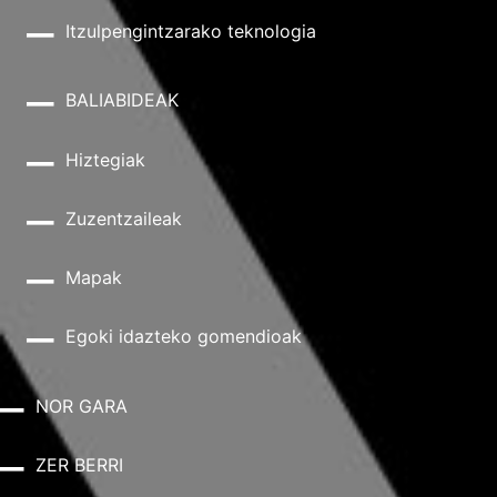
Itzulpengintzarako teknologia
BALIABIDEAK
Hiztegiak
Zuzentzaileak
Mapak
Egoki idazteko gomendioak
NOR GARA
ZER BERRI