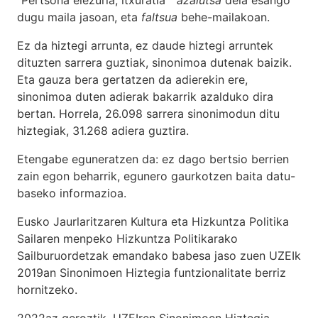
dugu maila jasoan, eta
faltsua
behe-mailakoan.
Ez da hiztegi arrunta, ez daude hiztegi arruntek
dituzten sarrera guztiak, sinonimoa dutenak baizik.
Eta gauza bera gertatzen da adierekin ere,
sinonimoa duten adierak bakarrik azalduko dira
bertan. Horrela, 26.098 sarrera sinonimodun ditu
hiztegiak, 31.268 adiera guztira.
Etengabe eguneratzen da: ez dago bertsio berrien
zain egon beharrik, egunero gaurkotzen baita datu-
baseko informazioa.
Eusko Jaurlaritzaren Kultura eta Hizkuntza Politika
Sailaren menpeko Hizkuntza Politikarako
Sailburuordetzak emandako babesa jaso zuen UZEIk
2019an Sinonimoen Hiztegia funtzionalitate berriz
hornitzeko.
2022az geroztik, UZEIren Sinonimoen Hiztegia