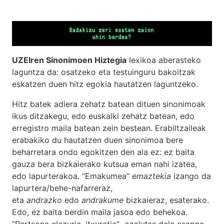
UZEIren Sinonimoen Hiztegia
lexikoa aberasteko
laguntza da: osatzeko eta testuinguru bakoitzak
eskatzen duen hitz egokia hautatzen laguntzeko.
Hitz batek adiera zehatz batean dituen sinonimoak
ikus ditzakegu, edo euskalki zehatz batean, edo
erregistro maila batean zein bestean. Erabiltzaileak
erabakiko du hautatzen duen sinonimoa bere
beharretara ondo egokitzen den ala ez: ez baita
gauza bera bizkaierako kutsua eman nahi izatea,
edo lapurterakoa. “Emakumea”
emaztekia
izango da
lapurtera/behe-nafarreraz,
eta
andrazko
edo
andrakume
bizkaieraz, esaterako.
Edo, ez baita berdin maila jasoa edo behekoa.
“Pertsona elezuria, itxuratia”
azalutsa
dela esango