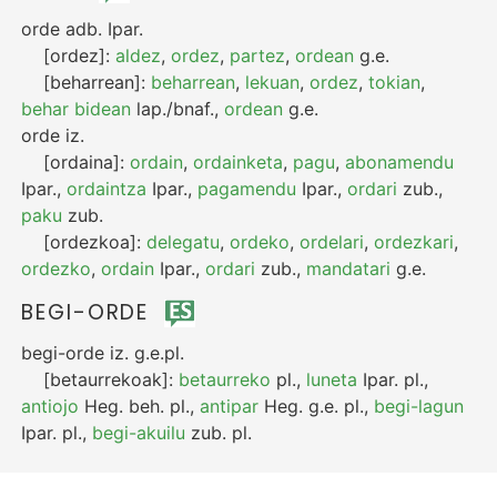
orde
adb.
Ipar.
[ordez]:
aldez
,
ordez
,
partez
,
ordean
g.e.
[beharrean]:
beharrean
,
lekuan
,
ordez
,
tokian
,
behar bidean
lap./bnaf.
,
ordean
g.e.
orde
iz.
[ordaina]:
ordain
,
ordainketa
,
pagu
,
abonamendu
Ipar.
,
ordaintza
Ipar.
,
pagamendu
Ipar.
,
ordari
zub.
,
paku
zub.
[ordezkoa]:
delegatu
,
ordeko
,
ordelari
,
ordezkari
,
ordezko
,
ordain
Ipar.
,
ordari
zub.
,
mandatari
g.e.
BEGI-ORDE
begi-orde
iz.
g.e.
pl.
[betaurrekoak]:
betaurreko
pl.
,
luneta
Ipar.
pl.
,
antiojo
Heg.
beh.
pl.
,
antipar
Heg.
g.e.
pl.
,
begi-lagun
Ipar.
pl.
,
begi-akuilu
zub.
pl.