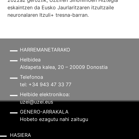
eskaintzen da Eusko Jaurlaritzaren itzultzaile
neuronalaren
Itzuli+
tresna-barran.
HARREMANETARAKO
Helbidea
Aldapeta kalea, 20 – 20009 Donostia
Telefonoa
tel: +34 943 47 33 77
Helbide elektronikoa:
uzei@uzei.eus
GENERO-ARRAKALA
Hobeto ezagutu nahi zaitugu
HASIERA