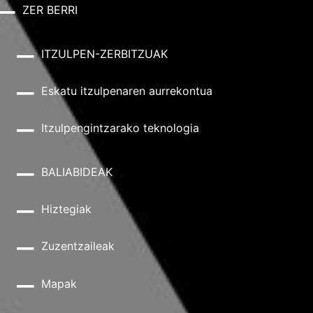
ZER BERRI
ITZULPEN-ZERBITZUAK
Eskatu itzulpenaren aurrekontua
Itzulpengintzarako teknologia
BALIABIDEAK
Hiztegiak
Zuzentzaileak
Mapak