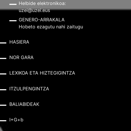
Helbide elektronikoa:
uzei@uzei.eus
GENERO-ARRAKALA
Hobeto ezagutu nahi zaitugu
HASIERA
NOR GARA
LEXIKOA ETA HIZTEGIGINTZA
ITZULPENGINTZA
BALIABIDEAK
I+G+b