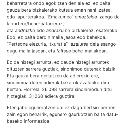
beharretara ondo egokitzen den ala ez: ez baita
gauza bera bizkaierako kutsua eman nahi izatea,
edo lapurterakoa. “Emakumea”
emaztekia
izango da
lapurtera/behe-nafarreraz,
eta
andrazko
edo
andrakume
bizkaieraz, esaterako.
Edo, ez baita berdin maila jasoa edo behekoa.
“Pertsona elezuria, itxuratia”
azalutsa
dela esango
dugu maila jasoan, eta
faltsua
behe-mailakoan.
Ez da hiztegi arrunta, ez daude hiztegi arruntek
dituzten sarrera guztiak, sinonimoa dutenak baizik.
Eta gauza bera gertatzen da adierekin ere,
sinonimoa duten adierak bakarrik azalduko dira
bertan. Horrela, 26.098 sarrera sinonimodun ditu
hiztegiak, 31.268 adiera guztira.
Etengabe eguneratzen da: ez dago bertsio berrien
zain egon beharrik, egunero gaurkotzen baita datu-
baseko informazioa.