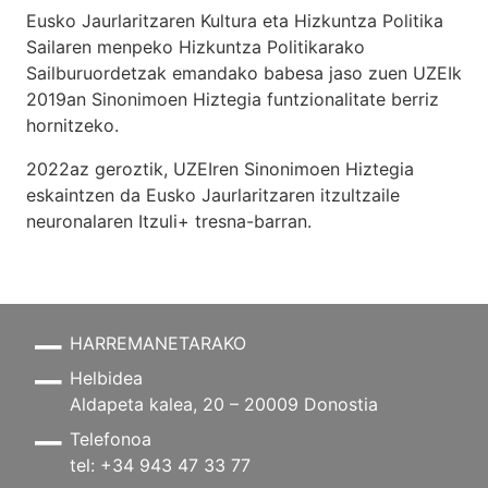
Eusko Jaurlaritzaren Kultura eta Hizkuntza Politika
Sailaren menpeko Hizkuntza Politikarako
Sailburuordetzak emandako babesa jaso zuen UZEIk
2019an Sinonimoen Hiztegia funtzionalitate berriz
hornitzeko.
2022az geroztik, UZEIren Sinonimoen Hiztegia
eskaintzen da Eusko Jaurlaritzaren itzultzaile
neuronalaren
Itzuli+
tresna-barran.
HARREMANETARAKO
Helbidea
Aldapeta kalea, 20 – 20009 Donostia
Telefonoa
tel: +34 943 47 33 77