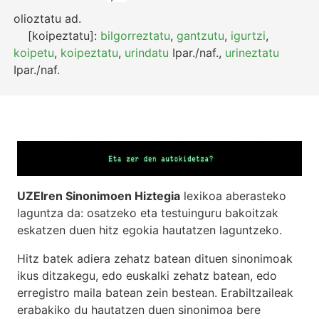
olioztatu
ad.
[koipeztatu]:
bilgorreztatu
,
gantzutu
,
igurtzi
,
koipetu
,
koipeztatu
,
urindatu
Ipar./naf.
,
urineztatu
Ipar./naf.
UZEIren Sinonimoen Hiztegia
lexikoa aberasteko
laguntza da: osatzeko eta testuinguru bakoitzak
eskatzen duen hitz egokia hautatzen laguntzeko.
Hitz batek adiera zehatz batean dituen sinonimoak
ikus ditzakegu, edo euskalki zehatz batean, edo
erregistro maila batean zein bestean. Erabiltzaileak
erabakiko du hautatzen duen sinonimoa bere