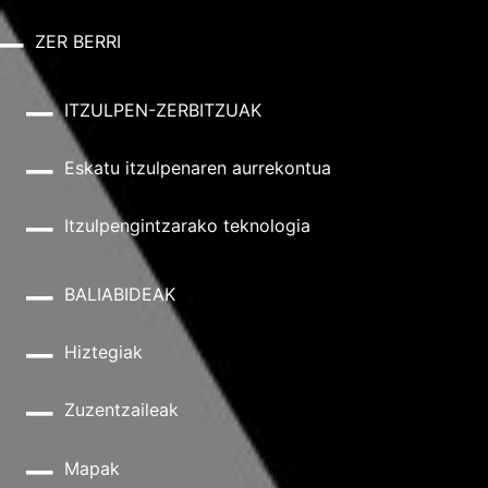
ZER BERRI
ITZULPEN-ZERBITZUAK
Eskatu itzulpenaren aurrekontua
Itzulpengintzarako teknologia
BALIABIDEAK
Hiztegiak
Zuzentzaileak
Mapak