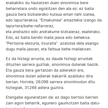
erabakiko du hautatzen duen sinonimoa bere
beharretara ondo egokitzen den ala ez: ez baita
gauza bera bizkaierako kutsua eman nahi izatea,
edo lapurterakoa. “Emakumea”
emaztekia
izango da
lapurtera/behe-nafarreraz,
eta
andrazko
edo
andrakume
bizkaieraz, esaterako.
Edo, ez baita berdin maila jasoa edo behekoa.
“Pertsona elezuria, itxuratia”
azalutsa
dela esango
dugu maila jasoan, eta
faltsua
behe-mailakoan.
Ez da hiztegi arrunta, ez daude hiztegi arruntek
dituzten sarrera guztiak, sinonimoa dutenak baizik.
Eta gauza bera gertatzen da adierekin ere,
sinonimoa duten adierak bakarrik azalduko dira
bertan. Horrela, 26.098 sarrera sinonimodun ditu
hiztegiak, 31.268 adiera guztira.
Etengabe eguneratzen da: ez dago bertsio berrien
zain egon beharrik, egunero gaurkotzen baita datu-