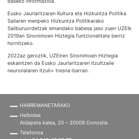
baseko informazioa.
Eusko Jaurlaritzaren Kultura eta Hizkuntza Politika
Sailaren menpeko Hizkuntza Politikarako
Sailburuordetzak emandako babesa jaso zuen UZEIk
2019an Sinonimoen Hiztegia funtzionalitate berriz
hornitzeko.
2022az geroztik, UZEIren Sinonimoen Hiztegia
eskaintzen da Eusko Jaurlaritzaren itzultzaile
neuronalaren
Itzuli+
tresna-barran.
HARREMANETARAKO
Helbidea
Aldapeta kalea, 20 – 20009 Donostia
Telefonoa