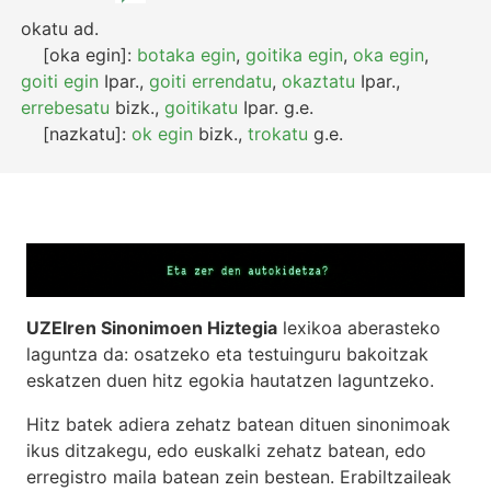
okatu
ad.
[oka egin]:
botaka egin
,
goitika egin
,
oka egin
,
goiti egin
Ipar.
,
goiti errendatu
,
okaztatu
Ipar.
,
errebesatu
bizk.
,
goitikatu
Ipar.
g.e.
[nazkatu]:
ok egin
bizk.
,
trokatu
g.e.
UZEIren Sinonimoen Hiztegia
lexikoa aberasteko
laguntza da: osatzeko eta testuinguru bakoitzak
eskatzen duen hitz egokia hautatzen laguntzeko.
Hitz batek adiera zehatz batean dituen sinonimoak
ikus ditzakegu, edo euskalki zehatz batean, edo
erregistro maila batean zein bestean. Erabiltzaileak