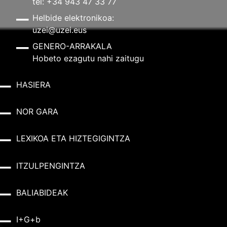
tel: +34 943 47 33 77
Helbide elektronikoa:
uzei@uzei.eus
GENERO-ARRAKALA
Hobeto ezagutu nahi zaitugu
HASIERA
NOR GARA
LEXIKOA ETA HIZTEGIGINTZA
ITZULPENGINTZA
BALIABIDEAK
I+G+b