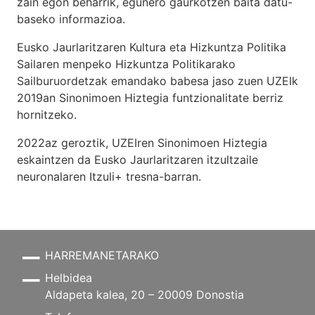
zain egon beharrik, egunero gaurkotzen baita datu-
baseko informazioa.
Eusko Jaurlaritzaren Kultura eta Hizkuntza Politika
Sailaren menpeko Hizkuntza Politikarako
Sailburuordetzak emandako babesa jaso zuen UZEIk
2019an Sinonimoen Hiztegia funtzionalitate berriz
hornitzeko.
2022az geroztik, UZEIren Sinonimoen Hiztegia
eskaintzen da Eusko Jaurlaritzaren itzultzaile
neuronalaren
Itzuli+
tresna-barran.
HARREMANETARAKO
Helbidea
Aldapeta kalea, 20 – 20009 Donostia