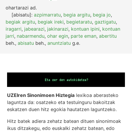
ohartarazi
ad.
[abisatu]:
azpimarratu
,
begia argitu
,
begia jo
,
begiak argitu
,
begiak ireki
,
begietaratu
,
gaztigatu
,
iragarri
,
jabearazi
,
jakinarazi
,
kontuan ipini
,
kontuan
jarri
,
nabarmendu
,
ohar egin
,
parte eman
,
abertitu
beh.
,
abisatu
beh.
,
anuntziatu
g.e.
UZEIren Sinonimoen Hiztegia
lexikoa aberasteko
laguntza da: osatzeko eta testuinguru bakoitzak
eskatzen duen hitz egokia hautatzen laguntzeko.
Hitz batek adiera zehatz batean dituen sinonimoak
ikus ditzakegu, edo euskalki zehatz batean, edo