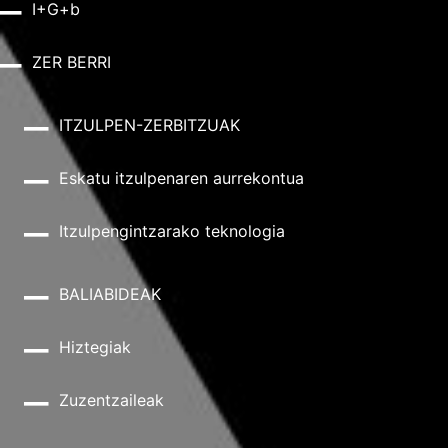
I+G+b
ZER BERRI
ITZULPEN-ZERBITZUAK
Eskatu itzulpenaren aurrekontua
Itzulpengintzarako teknologia
BALIABIDEAK
Hiztegiak
Zuzentzaileak