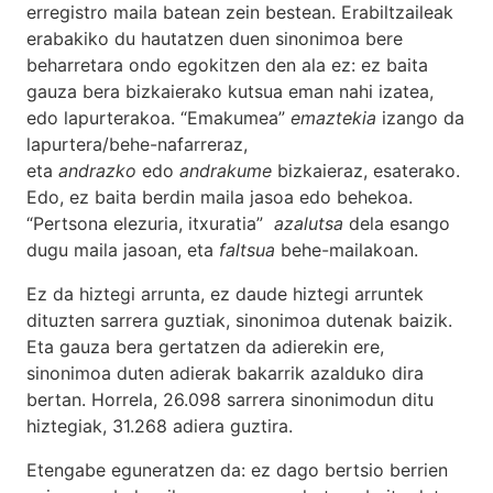
erregistro maila batean zein bestean. Erabiltzaileak
erabakiko du hautatzen duen sinonimoa bere
beharretara ondo egokitzen den ala ez: ez baita
gauza bera bizkaierako kutsua eman nahi izatea,
edo lapurterakoa. “Emakumea”
emaztekia
izango da
lapurtera/behe-nafarreraz,
eta
andrazko
edo
andrakume
bizkaieraz, esaterako.
Edo, ez baita berdin maila jasoa edo behekoa.
“Pertsona elezuria, itxuratia”
azalutsa
dela esango
dugu maila jasoan, eta
faltsua
behe-mailakoan.
Ez da hiztegi arrunta, ez daude hiztegi arruntek
dituzten sarrera guztiak, sinonimoa dutenak baizik.
Eta gauza bera gertatzen da adierekin ere,
sinonimoa duten adierak bakarrik azalduko dira
bertan. Horrela, 26.098 sarrera sinonimodun ditu
hiztegiak, 31.268 adiera guztira.
Etengabe eguneratzen da: ez dago bertsio berrien