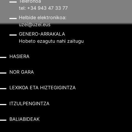
Telefonoa
tel: +34 943 47 33 77
Helbide elektronikoa:
uzei@uzei.eus
GENERO-ARRAKALA
Hobeto ezagutu nahi zaitugu
HASIERA
NOR GARA
LEXIKOA ETA HIZTEGIGINTZA
ITZULPENGINTZA
BALIABIDEAK