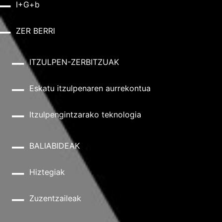
I+G+b
ZER BERRI
ITZULPEN-ZERBITZUAK
Eskatu itzulpenaren aurrekontua
Itzulpengintzarako teknologia
BALIABIDEAK
Hiztegiak
Zuzentzaileak