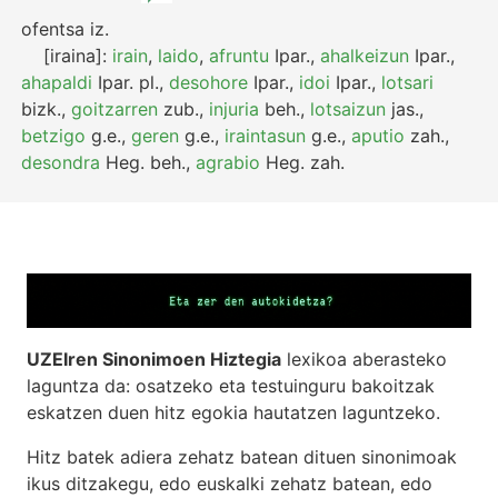
ofentsa
iz.
[iraina]:
irain
,
laido
,
afruntu
Ipar.
,
ahalkeizun
Ipar.
,
ahapaldi
Ipar.
pl.
,
desohore
Ipar.
,
idoi
Ipar.
,
lotsari
bizk.
,
goitzarren
zub.
,
injuria
beh.
,
lotsaizun
jas.
,
betzigo
g.e.
,
geren
g.e.
,
iraintasun
g.e.
,
aputio
zah.
,
desondra
Heg.
beh.
,
agrabio
Heg.
zah.
UZEIren Sinonimoen Hiztegia
lexikoa aberasteko
laguntza da: osatzeko eta testuinguru bakoitzak
eskatzen duen hitz egokia hautatzen laguntzeko.
Hitz batek adiera zehatz batean dituen sinonimoak
ikus ditzakegu, edo euskalki zehatz batean, edo