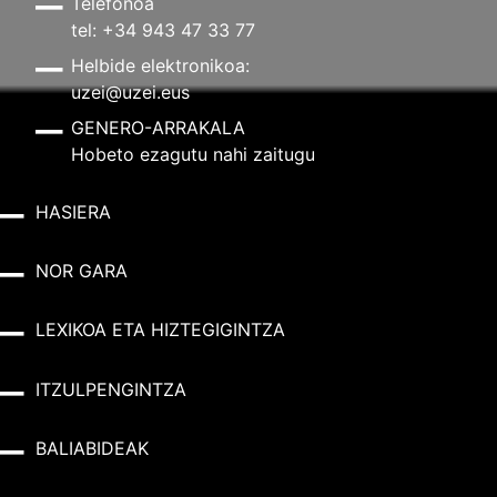
Telefonoa
tel: +34 943 47 33 77
Helbide elektronikoa:
uzei@uzei.eus
GENERO-ARRAKALA
Hobeto ezagutu nahi zaitugu
HASIERA
NOR GARA
LEXIKOA ETA HIZTEGIGINTZA
ITZULPENGINTZA
BALIABIDEAK