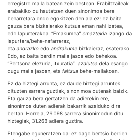
erregistro maila batean zein bestean. Erabiltzaileak
erabakiko du hautatzen duen sinonimoa bere
beharretara ondo egokitzen den ala ez: ez baita
gauza bera bizkaierako kutsua eman nahi izatea,
edo lapurterakoa. “Emakumea”
emaztekia
izango da
lapurtera/behe-nafarreraz,
eta
andrazko
edo
andrakume
bizkaieraz, esaterako.
Edo, ez baita berdin maila jasoa edo behekoa.
“Pertsona elezuria, itxuratia”
azalutsa
dela esango
dugu maila jasoan, eta
faltsua
behe-mailakoan.
Ez da hiztegi arrunta, ez daude hiztegi arruntek
dituzten sarrera guztiak, sinonimoa dutenak baizik.
Eta gauza bera gertatzen da adierekin ere,
sinonimoa duten adierak bakarrik azalduko dira
bertan. Horrela, 26.098 sarrera sinonimodun ditu
hiztegiak, 31.268 adiera guztira.
Etengabe eguneratzen da: ez dago bertsio berrien