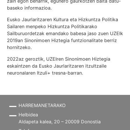
zain egon beharrik, egunero gaurkotzen baita datu-
baseko informazioa.
Eusko Jaurlaritzaren Kultura eta Hizkuntza Politika
Sailaren menpeko Hizkuntza Politikarako
Sailburuordetzak emandako babesa jaso zuen UZEIk
2019an Sinonimoen Hiztegia funtzionalitate berriz
hornitzeko.
2022az geroztik, UZEIren Sinonimoen Hiztegia
eskaintzen da Eusko Jaurlaritzaren itzultzaile
neuronalaren
Itzuli+
tresna-barran.
HARREMANETARAKO
Helbidea
Aldapeta kalea, 20 – 20009 Donostia