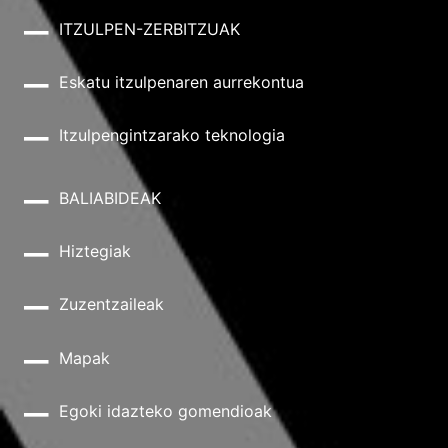
ITZULPEN-ZERBITZUAK
Eskatu itzulpenaren aurrekontua
Itzulpengintzarako teknologia
BALIABIDEAK
Hiztegiak
Zuzentzaileak
Mapak
Egoki idazteko gomendioak