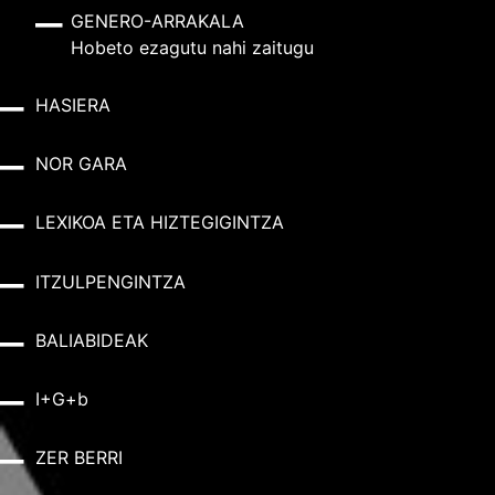
GENERO-ARRAKALA
Hobeto ezagutu nahi zaitugu
HASIERA
NOR GARA
LEXIKOA ETA HIZTEGIGINTZA
ITZULPENGINTZA
BALIABIDEAK
I+G+b
ZER BERRI