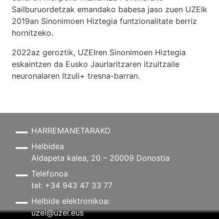
Sailburuordetzak emandako babesa jaso zuen UZEIk
2019an Sinonimoen Hiztegia funtzionalitate berriz
hornitzeko.
2022az geroztik, UZEIren Sinonimoen Hiztegia
eskaintzen da Eusko Jaurlaritzaren itzultzaile
neuronalaren
Itzuli+
tresna-barran.
HARREMANETARAKO
Helbidea
Aldapeta kalea, 20 – 20009 Donostia
Telefonoa
tel: +34 943 47 33 77
Helbide elektronikoa:
uzei@uzei.eus