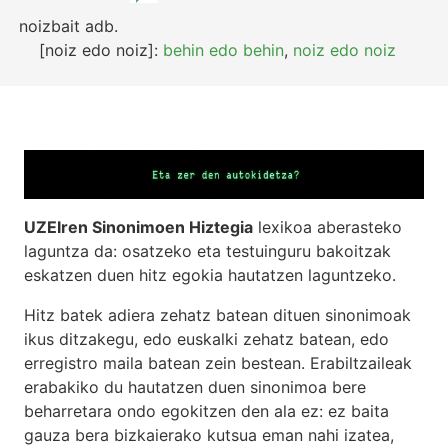
noizbait
adb.
[noiz edo noiz]:
behin edo behin
,
noiz edo noiz
UZEIren Sinonimoen Hiztegia
lexikoa aberasteko
laguntza da: osatzeko eta testuinguru bakoitzak
eskatzen duen hitz egokia hautatzen laguntzeko.
Hitz batek adiera zehatz batean dituen sinonimoak
ikus ditzakegu, edo euskalki zehatz batean, edo
erregistro maila batean zein bestean. Erabiltzaileak
erabakiko du hautatzen duen sinonimoa bere
beharretara ondo egokitzen den ala ez: ez baita
gauza bera bizkaierako kutsua eman nahi izatea,