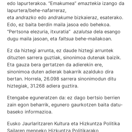
edo lapurterakoa. “Emakumea”
emaztekia
izango da
lapurtera/behe-nafarreraz,
eta
andrazko
edo
andrakume
bizkaieraz, esaterako.
Edo, ez baita berdin maila jasoa edo behekoa.
“Pertsona elezuria, itxuratia”
azalutsa
dela esango
dugu maila jasoan, eta
faltsua
behe-mailakoan.
Ez da hiztegi arrunta, ez daude hiztegi arruntek
dituzten sarrera guztiak, sinonimoa dutenak baizik.
Eta gauza bera gertatzen da adierekin ere,
sinonimoa duten adierak bakarrik azalduko dira
bertan. Horrela, 26.098 sarrera sinonimodun ditu
hiztegiak, 31.268 adiera guztira.
Etengabe eguneratzen da: ez dago bertsio berrien
zain egon beharrik, egunero gaurkotzen baita datu-
baseko informazioa.
Eusko Jaurlaritzaren Kultura eta Hizkuntza Politika
Sailaren menpeko Hizkuntza Politikarako