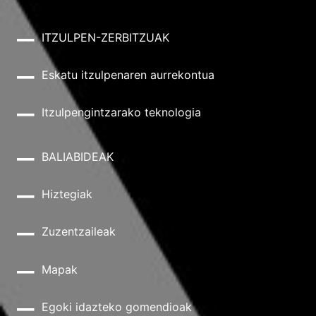
ITZULPEN-ZERBITZUAK
Eskatu itzulpenaren aurrekontua
Itzulpengintzarako teknologia
BALIABIDEAK
Hiztegiak
Zuzentzaileak
Mapak
Egoki idazteko gomendioak