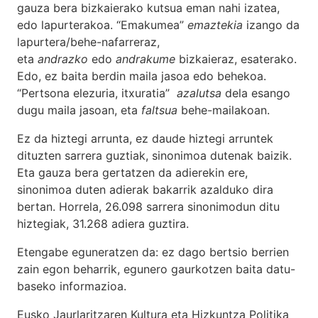
gauza bera bizkaierako kutsua eman nahi izatea,
edo lapurterakoa. “Emakumea”
emaztekia
izango da
lapurtera/behe-nafarreraz,
eta
andrazko
edo
andrakume
bizkaieraz, esaterako.
Edo, ez baita berdin maila jasoa edo behekoa.
“Pertsona elezuria, itxuratia”
azalutsa
dela esango
dugu maila jasoan, eta
faltsua
behe-mailakoan.
Ez da hiztegi arrunta, ez daude hiztegi arruntek
dituzten sarrera guztiak, sinonimoa dutenak baizik.
Eta gauza bera gertatzen da adierekin ere,
sinonimoa duten adierak bakarrik azalduko dira
bertan. Horrela, 26.098 sarrera sinonimodun ditu
hiztegiak, 31.268 adiera guztira.
Etengabe eguneratzen da: ez dago bertsio berrien
zain egon beharrik, egunero gaurkotzen baita datu-
baseko informazioa.
Eusko Jaurlaritzaren Kultura eta Hizkuntza Politika