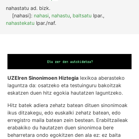
nahastatu
ad.
bizk.
[nahasi]:
nahasi
,
nahastu
,
baltsatu
Ipar.
,
nahastekatu
Ipar./naf.
UZEIren Sinonimoen Hiztegia
lexikoa aberasteko
laguntza da: osatzeko eta testuinguru bakoitzak
eskatzen duen hitz egokia hautatzen laguntzeko.
Hitz batek adiera zehatz batean dituen sinonimoak
ikus ditzakegu, edo euskalki zehatz batean, edo
erregistro maila batean zein bestean. Erabiltzaileak
erabakiko du hautatzen duen sinonimoa bere
beharretara ondo egokitzen den ala ez: ez baita