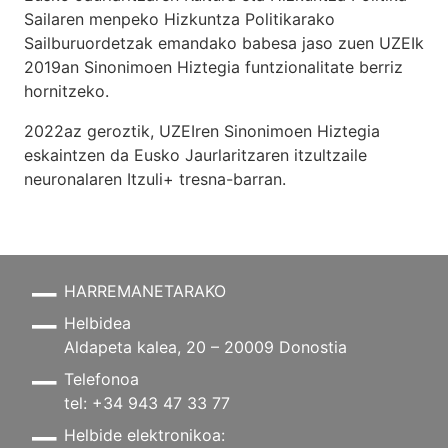
Sailaren menpeko Hizkuntza Politikarako
Sailburuordetzak emandako babesa jaso zuen UZEIk
2019an Sinonimoen Hiztegia funtzionalitate berriz
hornitzeko.
2022az geroztik, UZEIren Sinonimoen Hiztegia
eskaintzen da Eusko Jaurlaritzaren itzultzaile
neuronalaren
Itzuli+
tresna-barran.
HARREMANETARAKO
Helbidea
Aldapeta kalea, 20 – 20009 Donostia
Telefonoa
tel: +34 943 47 33 77
Helbide elektronikoa: