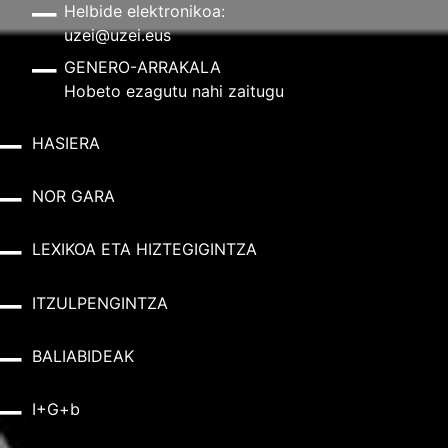
Helbide elektronikoa:
uzei@uzei.eus
GENERO-ARRAKALA
Hobeto ezagutu nahi zaitugu
HASIERA
NOR GARA
LEXIKOA ETA HIZTEGIGINTZA
ITZULPENGINTZA
BALIABIDEAK
I+G+b