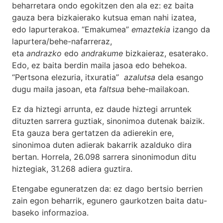
beharretara ondo egokitzen den ala ez: ez baita
gauza bera bizkaierako kutsua eman nahi izatea,
edo lapurterakoa. “Emakumea”
emaztekia
izango da
lapurtera/behe-nafarreraz,
eta
andrazko
edo
andrakume
bizkaieraz, esaterako.
Edo, ez baita berdin maila jasoa edo behekoa.
“Pertsona elezuria, itxuratia”
azalutsa
dela esango
dugu maila jasoan, eta
faltsua
behe-mailakoan.
Ez da hiztegi arrunta, ez daude hiztegi arruntek
dituzten sarrera guztiak, sinonimoa dutenak baizik.
Eta gauza bera gertatzen da adierekin ere,
sinonimoa duten adierak bakarrik azalduko dira
bertan. Horrela, 26.098 sarrera sinonimodun ditu
hiztegiak, 31.268 adiera guztira.
Etengabe eguneratzen da: ez dago bertsio berrien
zain egon beharrik, egunero gaurkotzen baita datu-
baseko informazioa.