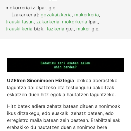
mokorreria
iz.
Ipar.
g.e.
[zakarkeria]:
gozakaizkeria
,
mukerkeria
,
trauskiltasun
,
zakarkeria
,
mokorkeria
Ipar.
,
trauskilkeria
bizk.
,
lazkeria
g.e.
,
muker
g.e.
UZEIren Sinonimoen Hiztegia
lexikoa aberasteko
laguntza da: osatzeko eta testuinguru bakoitzak
eskatzen duen hitz egokia hautatzen laguntzeko.
Hitz batek adiera zehatz batean dituen sinonimoak
ikus ditzakegu, edo euskalki zehatz batean, edo
erregistro maila batean zein bestean. Erabiltzaileak
erabakiko du hautatzen duen sinonimoa bere