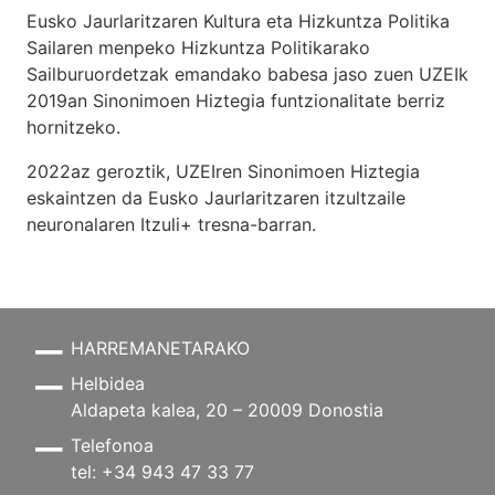
Eusko Jaurlaritzaren Kultura eta Hizkuntza Politika
Sailaren menpeko Hizkuntza Politikarako
Sailburuordetzak emandako babesa jaso zuen UZEIk
2019an Sinonimoen Hiztegia funtzionalitate berriz
hornitzeko.
2022az geroztik, UZEIren Sinonimoen Hiztegia
eskaintzen da Eusko Jaurlaritzaren itzultzaile
neuronalaren
Itzuli+
tresna-barran.
HARREMANETARAKO
Helbidea
Aldapeta kalea, 20 – 20009 Donostia
Telefonoa
tel: +34 943 47 33 77