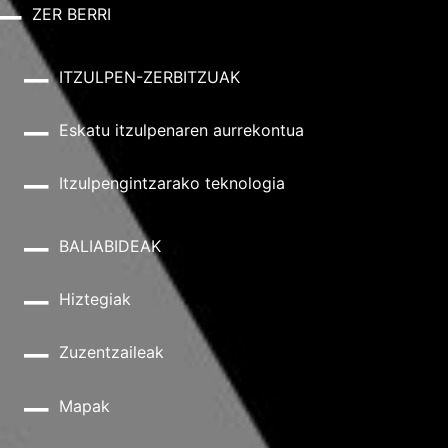
ZER BERRI
ITZULPEN-ZERBITZUAK
Eskatu itzulpenaren aurrekontua
Itzulpengintzarako teknologia
BALIABIDEAK
Hiztegiak
Zuzentzaileak
Mapak