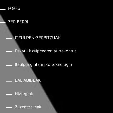
I+G+b
ZER BERRI
ITZULPEN-ZERBITZUAK
Eskatu itzulpenaren aurrekontua
Itzulpengintzarako teknologia
BALIABIDEAK
Hiztegiak
Zuzentzaileak