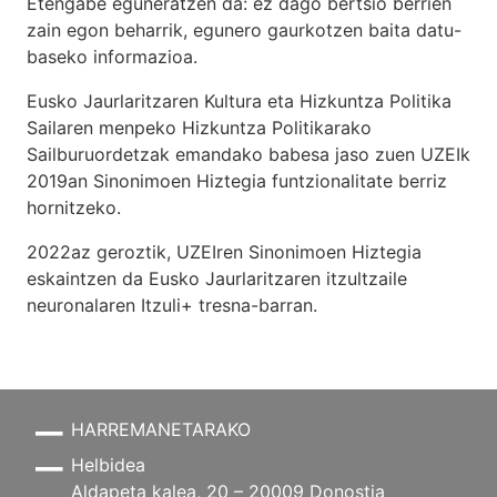
Etengabe eguneratzen da: ez dago bertsio berrien
zain egon beharrik, egunero gaurkotzen baita datu-
baseko informazioa.
Eusko Jaurlaritzaren Kultura eta Hizkuntza Politika
Sailaren menpeko Hizkuntza Politikarako
Sailburuordetzak emandako babesa jaso zuen UZEIk
2019an Sinonimoen Hiztegia funtzionalitate berriz
hornitzeko.
2022az geroztik, UZEIren Sinonimoen Hiztegia
eskaintzen da Eusko Jaurlaritzaren itzultzaile
neuronalaren
Itzuli+
tresna-barran.
HARREMANETARAKO
Helbidea
Aldapeta kalea, 20 – 20009 Donostia