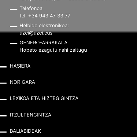
Telefonoa
tel: +34 943 47 33 77
Helbide elektronikoa:
uzei@uzei.eus
GENERO-ARRAKALA
Hobeto ezagutu nahi zaitugu
HASIERA
NOR GARA
LEXIKOA ETA HIZTEGIGINTZA
ITZULPENGINTZA
BALIABIDEAK