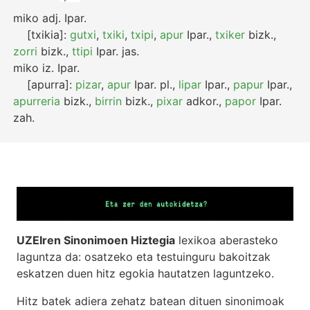
miko
adj.
Ipar.
[txikia]:
gutxi
,
txiki
,
txipi
,
apur
Ipar.
,
txiker
bizk.
,
zorri
bizk.
,
ttipi
Ipar.
jas.
miko
iz.
Ipar.
[apurra]:
pizar
,
apur
Ipar.
pl.
,
lipar
Ipar.
,
papur
Ipar.
,
apurreria
bizk.
,
birrin
bizk.
,
pixar
adkor.
,
papor
Ipar.
zah.
UZEIren Sinonimoen Hiztegia
lexikoa aberasteko
laguntza da: osatzeko eta testuinguru bakoitzak
eskatzen duen hitz egokia hautatzen laguntzeko.
Hitz batek adiera zehatz batean dituen sinonimoak