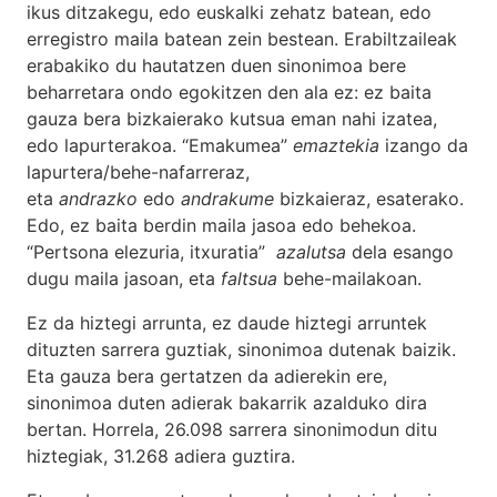
ikus ditzakegu, edo euskalki zehatz batean, edo
erregistro maila batean zein bestean. Erabiltzaileak
erabakiko du hautatzen duen sinonimoa bere
beharretara ondo egokitzen den ala ez: ez baita
gauza bera bizkaierako kutsua eman nahi izatea,
edo lapurterakoa. “Emakumea”
emaztekia
izango da
lapurtera/behe-nafarreraz,
eta
andrazko
edo
andrakume
bizkaieraz, esaterako.
Edo, ez baita berdin maila jasoa edo behekoa.
“Pertsona elezuria, itxuratia”
azalutsa
dela esango
dugu maila jasoan, eta
faltsua
behe-mailakoan.
Ez da hiztegi arrunta, ez daude hiztegi arruntek
dituzten sarrera guztiak, sinonimoa dutenak baizik.
Eta gauza bera gertatzen da adierekin ere,
sinonimoa duten adierak bakarrik azalduko dira
bertan. Horrela, 26.098 sarrera sinonimodun ditu
hiztegiak, 31.268 adiera guztira.