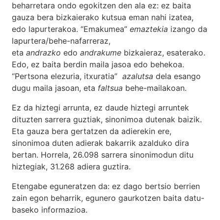
beharretara ondo egokitzen den ala ez: ez baita
gauza bera bizkaierako kutsua eman nahi izatea,
edo lapurterakoa. “Emakumea”
emaztekia
izango da
lapurtera/behe-nafarreraz,
eta
andrazko
edo
andrakume
bizkaieraz, esaterako.
Edo, ez baita berdin maila jasoa edo behekoa.
“Pertsona elezuria, itxuratia”
azalutsa
dela esango
dugu maila jasoan, eta
faltsua
behe-mailakoan.
Ez da hiztegi arrunta, ez daude hiztegi arruntek
dituzten sarrera guztiak, sinonimoa dutenak baizik.
Eta gauza bera gertatzen da adierekin ere,
sinonimoa duten adierak bakarrik azalduko dira
bertan. Horrela, 26.098 sarrera sinonimodun ditu
hiztegiak, 31.268 adiera guztira.
Etengabe eguneratzen da: ez dago bertsio berrien
zain egon beharrik, egunero gaurkotzen baita datu-
baseko informazioa.