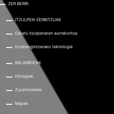
ZER BERRI
ITZULPEN-ZERBITZUAK
Eskatu itzulpenaren aurrekontua
Itzulpengintzarako teknologia
BALIABIDEAK
Hiztegiak
Zuzentzaileak
Mapak