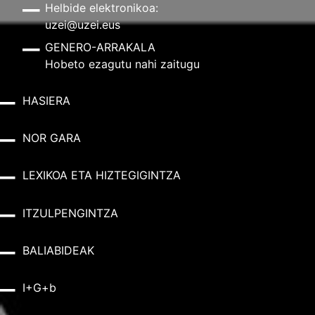
Helbide elektronikoa:
uzei@uzei.eus
GENERO-ARRAKALA
Hobeto ezagutu nahi zaitugu
HASIERA
NOR GARA
LEXIKOA ETA HIZTEGIGINTZA
ITZULPENGINTZA
BALIABIDEAK
I+G+b