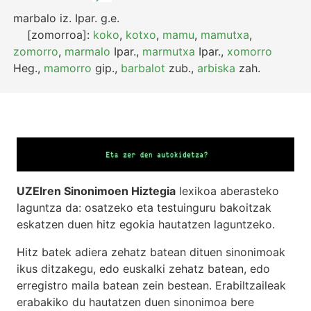
marbalo
iz.
Ipar.
g.e.
[zomorroa]:
koko
,
kotxo
,
mamu
,
mamutxa
,
zomorro
,
marmalo
Ipar.
,
marmutxa
Ipar.
,
xomorro
Heg.
,
mamorro
gip.
,
barbalot
zub.
,
arbiska
zah.
UZEIren Sinonimoen Hiztegia
lexikoa aberasteko
laguntza da: osatzeko eta testuinguru bakoitzak
eskatzen duen hitz egokia hautatzen laguntzeko.
Hitz batek adiera zehatz batean dituen sinonimoak
ikus ditzakegu, edo euskalki zehatz batean, edo
erregistro maila batean zein bestean. Erabiltzaileak
erabakiko du hautatzen duen sinonimoa bere