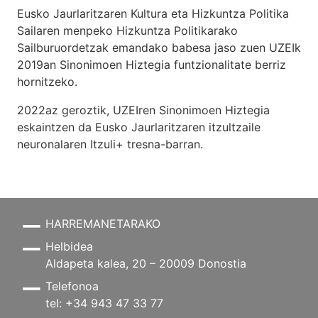
Eusko Jaurlaritzaren Kultura eta Hizkuntza Politika
Sailaren menpeko Hizkuntza Politikarako
Sailburuordetzak emandako babesa jaso zuen UZEIk
2019an Sinonimoen Hiztegia funtzionalitate berriz
hornitzeko.
2022az geroztik, UZEIren Sinonimoen Hiztegia
eskaintzen da Eusko Jaurlaritzaren itzultzaile
neuronalaren
Itzuli+
tresna-barran.
HARREMANETARAKO
Helbidea
Aldapeta kalea, 20 – 20009 Donostia
Telefonoa
tel: +34 943 47 33 77