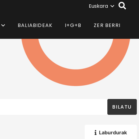
Euskara
BALIABIDEAK
I+G+B
ZER BERRI
BILATU
Laburdurak