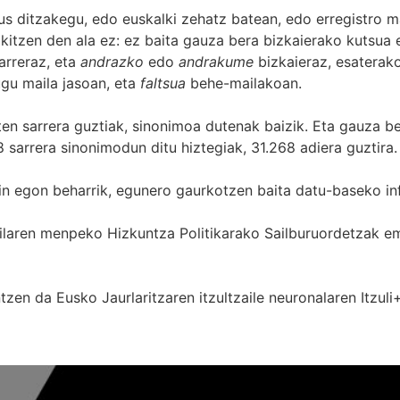
s ditzakegu, edo euskalki zehatz batean, edo erregistro ma
itzen den ala ez: ez baita gauza bera bizkaierako kutsua e
arreraz, eta
andrazko
edo
andrakume
bizkaieraz, esaterako
gu maila jasoan, eta
faltsua
behe-mailakoan.
zten sarrera guztiak, sinonimoa dutenak baizik. Eta gauza b
 sarrera sinonimodun ditu hiztegiak, 31.268 adiera guztira.
in egon beharrik, egunero gaurkotzen baita datu-baseko in
 Sailaren menpeko Hizkuntza Politikarako Sailburuordetza
zen da Eusko Jaurlaritzaren itzultzaile neuronalaren
Itzuli