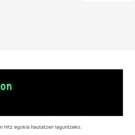
n hitz egokia hautatzen laguntzeko.