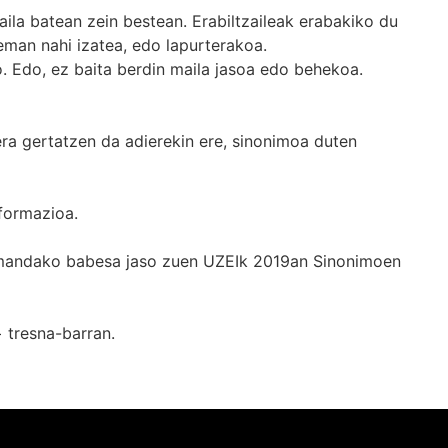
ila batean zein bestean. Erabiltzaileak erabakiko du
man nahi izatea, edo lapurterakoa.
. Edo, ez baita berdin maila jasoa edo behekoa.
era gertatzen da adierekin ere, sinonimoa duten
formazioa.
k emandako babesa jaso zuen UZEIk 2019an Sinonimoen
+
tresna-barran.