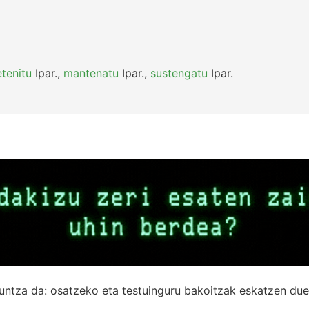
etenitu
Ipar.
,
mantenatu
Ipar.
,
sustengatu
Ipar.
untza da: osatzeko eta testuinguru bakoitzak eskatzen due