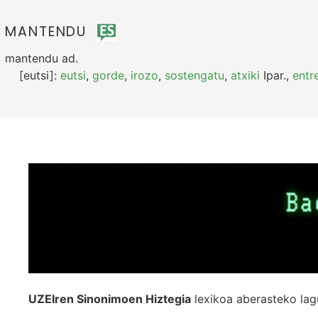
MANTENDU
mantendu
ad.
[eutsi]:
eutsi
,
gorde
,
irozo
,
sostengatu
,
atxiki
Ipar.
,
entr
UZEIren Sinonimoen Hiztegia
lexikoa aberasteko lag