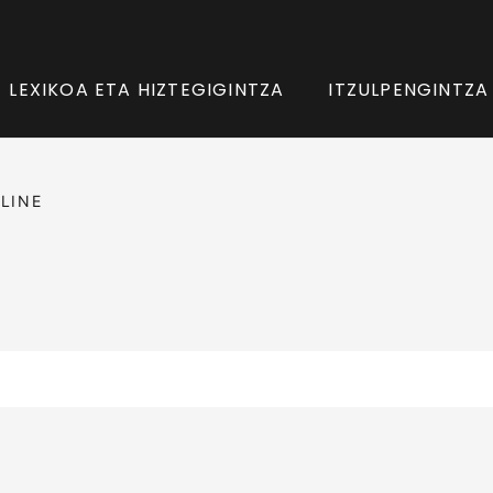
LEXIKOA ETA HIZTEGIGINTZA
ITZULPENGINTZA
LINE