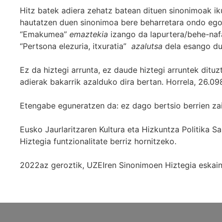
Hitz batek adiera zehatz batean dituen sinonimoak iku
hautatzen duen sinonimoa bere beharretara ondo egok
“Emakumea”
emaztekia
izango da lapurtera/behe-naf
“Pertsona elezuria, itxuratia”
azalutsa
dela esango du
Ez da hiztegi arrunta, ez daude hiztegi arruntek ditu
adierak bakarrik azalduko dira bertan. Horrela, 26.098
Etengabe eguneratzen da: ez dago bertsio berrien za
Eusko Jaurlaritzaren Kultura eta Hizkuntza Politika
Hiztegia funtzionalitate berriz hornitzeko.
2022az geroztik, UZEIren Sinonimoen Hiztegia eskaint