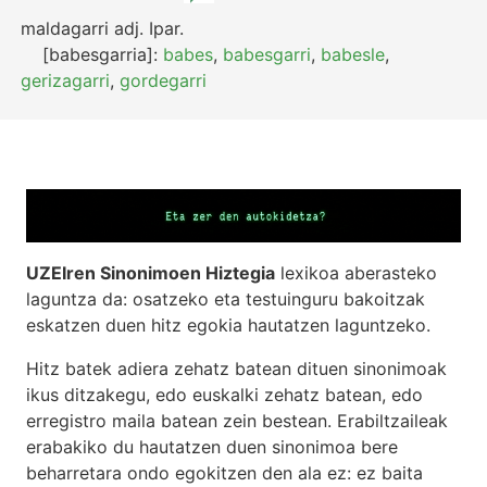
maldagarri
adj.
Ipar.
[babesgarria]:
babes
,
babesgarri
,
babesle
,
gerizagarri
,
gordegarri
UZEIren Sinonimoen Hiztegia
lexikoa aberasteko
laguntza da: osatzeko eta testuinguru bakoitzak
eskatzen duen hitz egokia hautatzen laguntzeko.
Hitz batek adiera zehatz batean dituen sinonimoak
ikus ditzakegu, edo euskalki zehatz batean, edo
erregistro maila batean zein bestean. Erabiltzaileak
erabakiko du hautatzen duen sinonimoa bere
beharretara ondo egokitzen den ala ez: ez baita