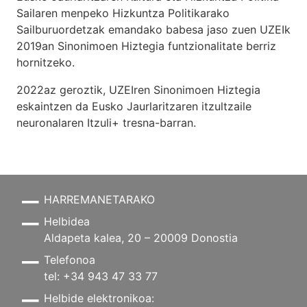
Sailaren menpeko Hizkuntza Politikarako
Sailburuordetzak emandako babesa jaso zuen UZEIk
2019an Sinonimoen Hiztegia funtzionalitate berriz
hornitzeko.
2022az geroztik, UZEIren Sinonimoen Hiztegia
eskaintzen da Eusko Jaurlaritzaren itzultzaile
neuronalaren
Itzuli+
tresna-barran.
HARREMANETARAKO
Helbidea
Aldapeta kalea, 20 – 20009 Donostia
Telefonoa
tel: +34 943 47 33 77
Helbide elektronikoa: