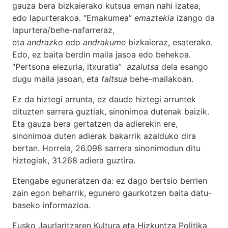
gauza bera bizkaierako kutsua eman nahi izatea,
edo lapurterakoa. “Emakumea”
emaztekia
izango da
lapurtera/behe-nafarreraz,
eta
andrazko
edo
andrakume
bizkaieraz, esaterako.
Edo, ez baita berdin maila jasoa edo behekoa.
“Pertsona elezuria, itxuratia”
azalutsa
dela esango
dugu maila jasoan, eta
faltsua
behe-mailakoan.
Ez da hiztegi arrunta, ez daude hiztegi arruntek
dituzten sarrera guztiak, sinonimoa dutenak baizik.
Eta gauza bera gertatzen da adierekin ere,
sinonimoa duten adierak bakarrik azalduko dira
bertan. Horrela, 26.098 sarrera sinonimodun ditu
hiztegiak, 31.268 adiera guztira.
Etengabe eguneratzen da: ez dago bertsio berrien
zain egon beharrik, egunero gaurkotzen baita datu-
baseko informazioa.
Eusko Jaurlaritzaren Kultura eta Hizkuntza Politika