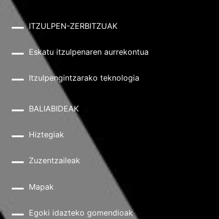
ITZULPEN-ZERBITZUAK
Eskatu itzulpenaren aurrekontua
Itzulpengintzarako teknologia
BALIABIDEAK
Hiztegiak
Zuzentzaileak
Mapak
Egoki idazteko gomendioak