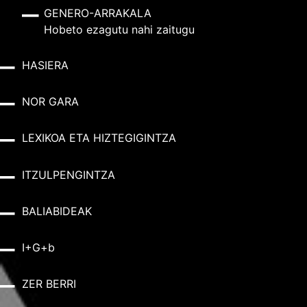
GENERO-ARRAKALA
Hobeto ezagutu nahi zaitugu
HASIERA
NOR GARA
LEXIKOA ETA HIZTEGIGINTZA
ITZULPENGINTZA
BALIABIDEAK
I+G+b
ZER BERRI