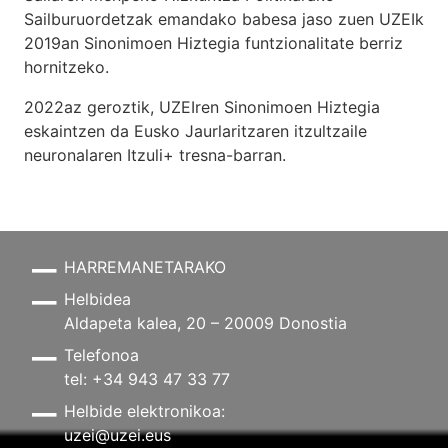
Sailburuordetzak emandako babesa jaso zuen UZEIk
2019an Sinonimoen Hiztegia funtzionalitate berriz
hornitzeko.
2022az geroztik, UZEIren Sinonimoen Hiztegia
eskaintzen da Eusko Jaurlaritzaren itzultzaile
neuronalaren
Itzuli+
tresna-barran.
HARREMANETARAKO
Helbidea
Aldapeta kalea, 20 – 20009 Donostia
Telefonoa
tel: +34 943 47 33 77
Helbide elektronikoa:
uzei@uzei.eus