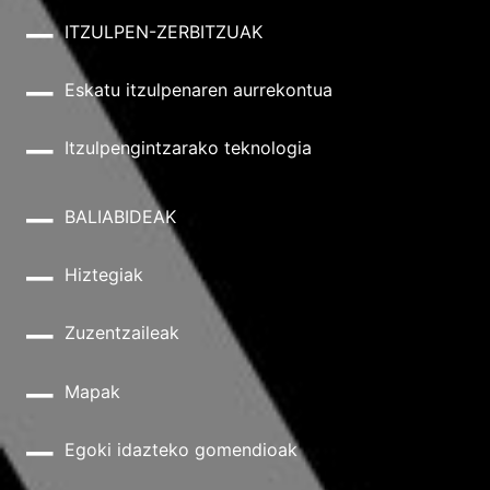
ITZULPEN-ZERBITZUAK
Eskatu itzulpenaren aurrekontua
Itzulpengintzarako teknologia
BALIABIDEAK
Hiztegiak
Zuzentzaileak
Mapak
Egoki idazteko gomendioak