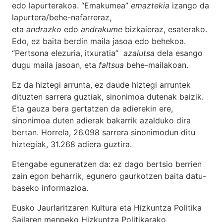
edo lapurterakoa. “Emakumea”
emaztekia
izango da
lapurtera/behe-nafarreraz,
eta
andrazko
edo
andrakume
bizkaieraz, esaterako.
Edo, ez baita berdin maila jasoa edo behekoa.
“Pertsona elezuria, itxuratia”
azalutsa
dela esango
dugu maila jasoan, eta
faltsua
behe-mailakoan.
Ez da hiztegi arrunta, ez daude hiztegi arruntek
dituzten sarrera guztiak, sinonimoa dutenak baizik.
Eta gauza bera gertatzen da adierekin ere,
sinonimoa duten adierak bakarrik azalduko dira
bertan. Horrela, 26.098 sarrera sinonimodun ditu
hiztegiak, 31.268 adiera guztira.
Etengabe eguneratzen da: ez dago bertsio berrien
zain egon beharrik, egunero gaurkotzen baita datu-
baseko informazioa.
Eusko Jaurlaritzaren Kultura eta Hizkuntza Politika
Sailaren menpeko Hizkuntza Politikarako