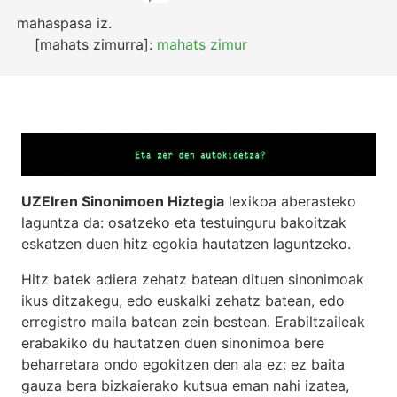
mahaspasa
iz.
[mahats zimurra]:
mahats zimur
UZEIren Sinonimoen Hiztegia
lexikoa aberasteko
laguntza da: osatzeko eta testuinguru bakoitzak
eskatzen duen hitz egokia hautatzen laguntzeko.
Hitz batek adiera zehatz batean dituen sinonimoak
ikus ditzakegu, edo euskalki zehatz batean, edo
erregistro maila batean zein bestean. Erabiltzaileak
erabakiko du hautatzen duen sinonimoa bere
beharretara ondo egokitzen den ala ez: ez baita
gauza bera bizkaierako kutsua eman nahi izatea,