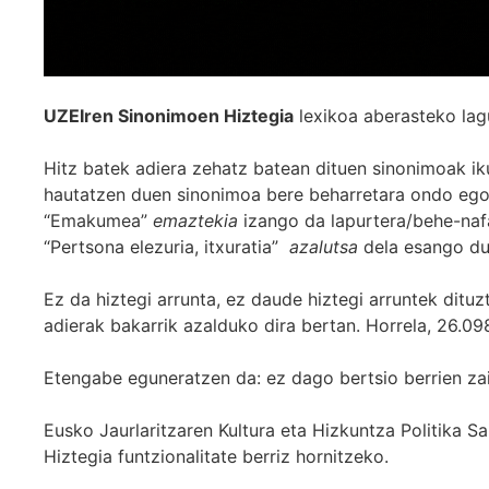
UZEIren Sinonimoen Hiztegia
lexikoa aberasteko lag
Hitz batek adiera zehatz batean dituen sinonimoak iku
hautatzen duen sinonimoa bere beharretara ondo egok
“Emakumea”
emaztekia
izango da lapurtera/behe-naf
“Pertsona elezuria, itxuratia”
azalutsa
dela esango du
Ez da hiztegi arrunta, ez daude hiztegi arruntek ditu
adierak bakarrik azalduko dira bertan. Horrela, 26.098
Etengabe eguneratzen da: ez dago bertsio berrien za
Eusko Jaurlaritzaren Kultura eta Hizkuntza Politika
Hiztegia funtzionalitate berriz hornitzeko.