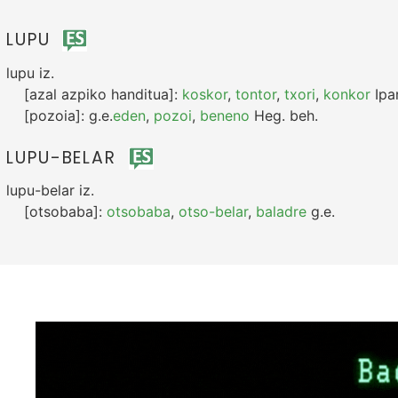
LUPU
lupu
iz.
[azal azpiko handitua]:
koskor
,
tontor
,
txori
,
konkor
Ipar
[pozoia]:
g.e.
eden
,
pozoi
,
beneno
Heg.
beh.
LUPU-BELAR
lupu-belar
iz.
[otsobaba]:
otsobaba
,
otso-belar
,
baladre
g.e.