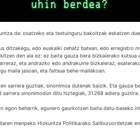
untza da: osatzeko eta testuinguru bakoitzak eskatzen due
s ditzakegu, edo euskalki zehatz batean, edo erregistro ma
itzen den ala ez: ez baita gauza bera bizkaierako kutsua e
arreraz, eta
andrazko
edo
andrakume
bizkaieraz, esaterako
gu maila jasoan, eta
faltsua
behe-mailakoan.
zten sarrera guztiak, sinonimoa dutenak baizik. Eta gauza b
 sarrera sinonimodun ditu hiztegiak, 31.268 adiera guztira.
in egon beharrik, egunero gaurkotzen baita datu-baseko in
 Sailaren menpeko Hizkuntza Politikarako Sailburuordetza