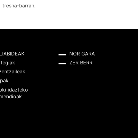
+
tresna-barran.
LIABIDEAK
NOR GARA
ztegiak
ZER BERRI
zentzaileak
pak
oki idazteko
mendioak