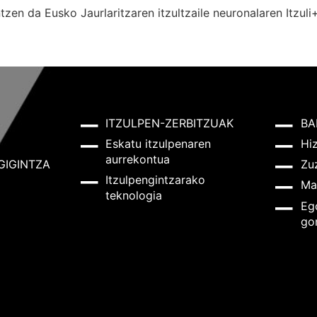
zen da Eusko Jaurlaritzaren itzultzaile neuronalaren
Itzuli
ITZULPEN-ZERBITZUAK
BA
Eskatu itzulpenaren
Hi
aurrekontua
GIGINTZA
Zu
Itzulpengintzarako
Ma
teknologia
Eg
go