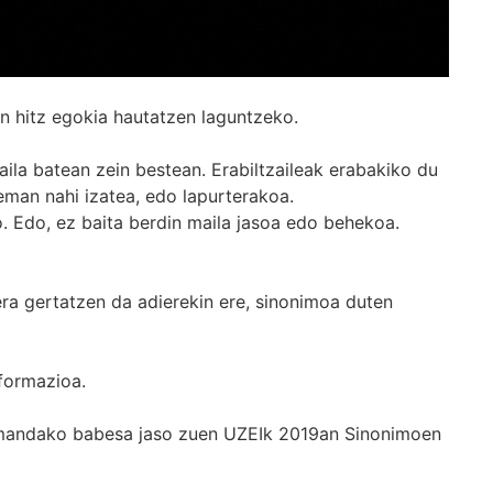
n hitz egokia hautatzen laguntzeko.
ila batean zein bestean. Erabiltzaileak erabakiko du
man nahi izatea, edo lapurterakoa.
. Edo, ez baita berdin maila jasoa edo behekoa.
era gertatzen da adierekin ere, sinonimoa duten
formazioa.
k emandako babesa jaso zuen UZEIk 2019an Sinonimoen