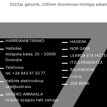
2022az geroztik, UZEIren Sinonimoen Hiztegia eskaint
HARREMANETARAKO
HASIERA
Helbidea
NOR GARA
Aldapeta kalea, 20 – 20009
LEXIKOA ETA HIZTE
Donostia
ITZULPENGINTZA
Telefonoa
BALIABIDEAK
tel: +34 943 47 33 77
I+G+b
Helbide elektronikoa:
ZER BERRI
uzei@uzei.eus
GENERO-ARRAKALA
Hobeto ezagutu nahi zaitugu