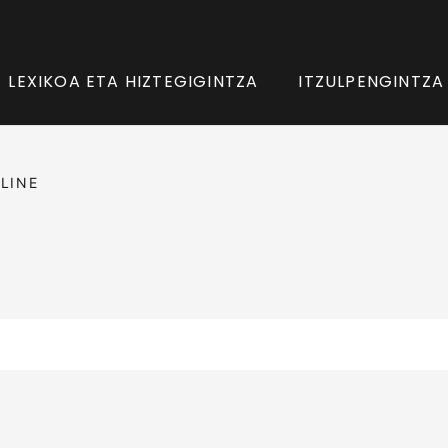
LEXIKOA ETA HIZTEGIGINTZA
ITZULPENGINTZA
LINE