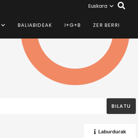
Euskara
BALIABIDEAK
I+G+B
ZER BERRI
BILATU
Laburdurak