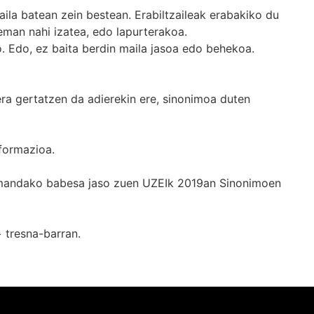
ila batean zein bestean. Erabiltzaileak erabakiko du
man nahi izatea, edo lapurterakoa.
. Edo, ez baita berdin maila jasoa edo behekoa.
era gertatzen da adierekin ere, sinonimoa duten
formazioa.
k emandako babesa jaso zuen UZEIk 2019an Sinonimoen
+
tresna-barran.