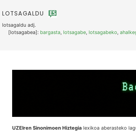
LOTSAGALDU
lotsagaldu
adj.
[lotsagabea]:
bargasta
,
lotsagabe
,
lotsagabeko
,
ahalke
UZEIren Sinonimoen Hiztegia
lexikoa aberasteko lag