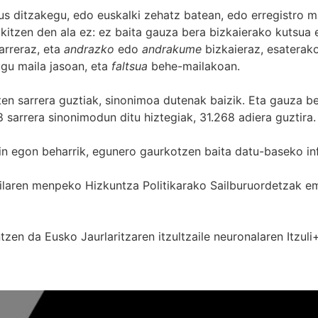
s ditzakegu, edo euskalki zehatz batean, edo erregistro ma
itzen den ala ez: ez baita gauza bera bizkaierako kutsua e
arreraz, eta
andrazko
edo
andrakume
bizkaieraz, esaterako
gu maila jasoan, eta
faltsua
behe-mailakoan.
zten sarrera guztiak, sinonimoa dutenak baizik. Eta gauza b
 sarrera sinonimodun ditu hiztegiak, 31.268 adiera guztira.
in egon beharrik, egunero gaurkotzen baita datu-baseko in
 Sailaren menpeko Hizkuntza Politikarako Sailburuordetza
zen da Eusko Jaurlaritzaren itzultzaile neuronalaren
Itzuli