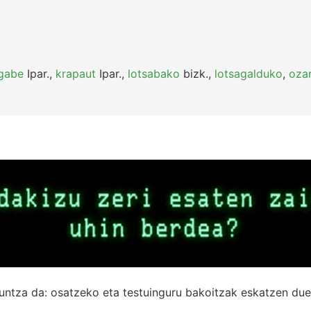
gabe
Ipar.
,
krapaut
Ipar.
,
lotsabako
bizk.
,
lotsagalduko
,
oza
untza da: osatzeko eta testuinguru bakoitzak eskatzen due