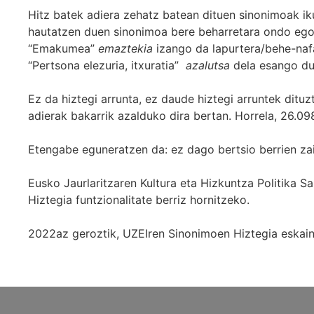
Hitz batek adiera zehatz batean dituen sinonimoak iku
hautatzen duen sinonimoa bere beharretara ondo egok
“Emakumea”
emaztekia
izango da lapurtera/behe-naf
“Pertsona elezuria, itxuratia”
azalutsa
dela esango du
Ez da hiztegi arrunta, ez daude hiztegi arruntek ditu
adierak bakarrik azalduko dira bertan. Horrela, 26.098
Etengabe eguneratzen da: ez dago bertsio berrien za
Eusko Jaurlaritzaren Kultura eta Hizkuntza Politika
Hiztegia funtzionalitate berriz hornitzeko.
2022az geroztik, UZEIren Sinonimoen Hiztegia eskaint