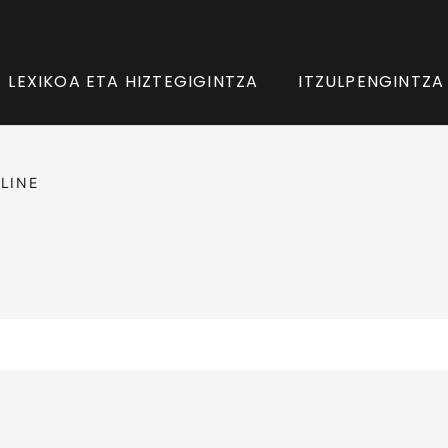
LEXIKOA ETA HIZTEGIGINTZA
ITZULPENGINTZA
LINE