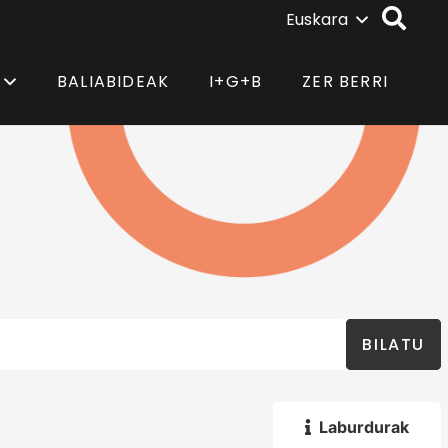
Euskara
BALIABIDEAK
I+G+B
ZER BERRI
BILATU
Laburdurak