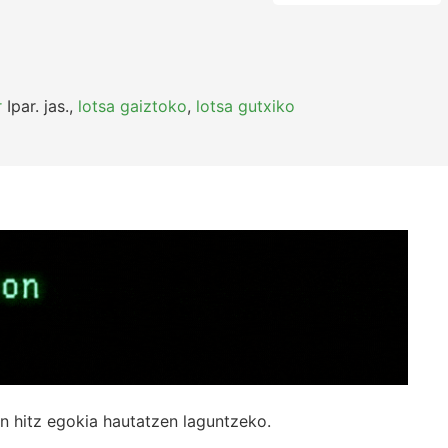
r
Ipar.
jas.
,
lotsa gaiztoko
,
lotsa gutxiko
n hitz egokia hautatzen laguntzeko.