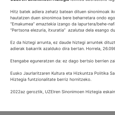
Hitz batek adiera zehatz batean dituen sinonimoak iku
hautatzen duen sinonimoa bere beharretara ondo egok
“Emakumea”
emaztekia
izango da lapurtera/behe-naf
“Pertsona elezuria, itxuratia”
azalutsa
dela esango du
Ez da hiztegi arrunta, ez daude hiztegi arruntek ditu
adierak bakarrik azalduko dira bertan. Horrela, 26.098
Etengabe eguneratzen da: ez dago bertsio berrien za
Eusko Jaurlaritzaren Kultura eta Hizkuntza Politika
Hiztegia funtzionalitate berriz hornitzeko.
2022az geroztik, UZEIren Sinonimoen Hiztegia eskaint