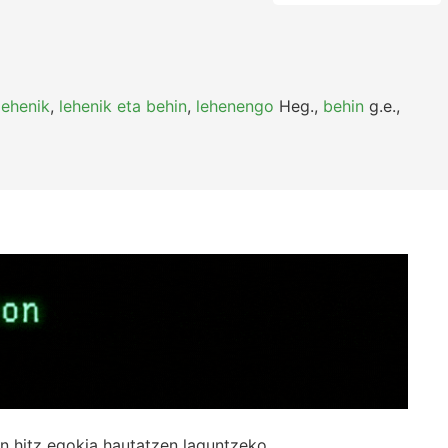
lehenik
,
lehenik eta behin
,
lehenengo
Heg.
,
behin
g.e.
,
n hitz egokia hautatzen laguntzeko.