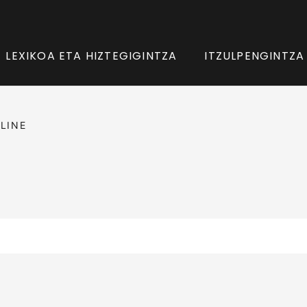
LEXIKOA ETA HIZTEGIGINTZA
ITZULPENGINTZA
LINE