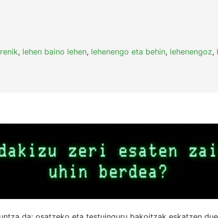
renik
,
lehen baino lehen
,
lehenengo eta behin
,
lehenengoz
,
untza da: osatzeko eta testuinguru bakoitzak eskatzen due