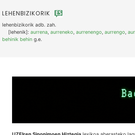
LEHENBIZIKORIK
lehenbizikorik
adb.
zah.
[lehenik]:
aurrena
,
aurreneko
,
aurrenengo
,
aurrengo
,
aur
behinik behin
g.e.
UZEIren Sinonimoen Hiztegia
lexikoa aberasteko lag