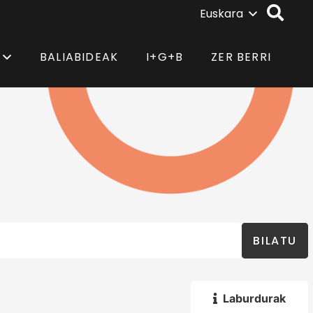
Euskara
BALIABIDEAK
I+G+B
ZER BERRI
BILATU
Laburdurak