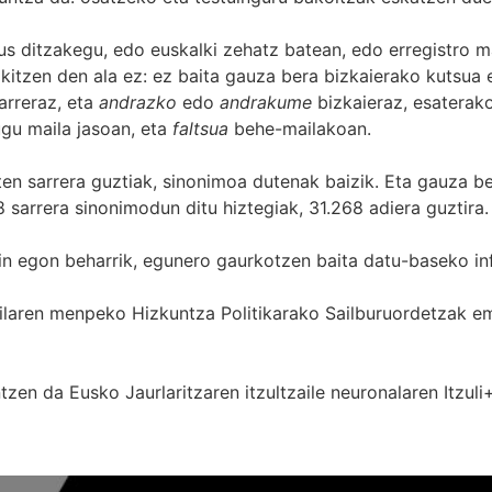
s ditzakegu, edo euskalki zehatz batean, edo erregistro ma
itzen den ala ez: ez baita gauza bera bizkaierako kutsua e
arreraz, eta
andrazko
edo
andrakume
bizkaieraz, esaterako
gu maila jasoan, eta
faltsua
behe-mailakoan.
zten sarrera guztiak, sinonimoa dutenak baizik. Eta gauza b
 sarrera sinonimodun ditu hiztegiak, 31.268 adiera guztira.
in egon beharrik, egunero gaurkotzen baita datu-baseko in
 Sailaren menpeko Hizkuntza Politikarako Sailburuordetza
zen da Eusko Jaurlaritzaren itzultzaile neuronalaren
Itzuli