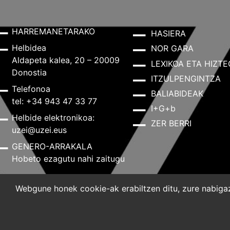
HARREMANETARAKO
HASIERA
Helbidea
NOR GARA
Aldapeta kalea, 20 – 20009
LEXIKOA ETA HIZTE
Donostia
ITZULPENGINTZA
Telefonoa
BALIABIDEAK
tel: +34 943 47 33 77
I+G+b
Helbide elektronikoa:
ZER BERRI
uzei@uzei.eus
GENERO-ARRAKALA
Hobeto ezagutu nahi zaitugu
Webgune honek cookie-ak erabiltzen ditu, zure nabigazi
Lege-oharra
Pribatutasun-politika
Cookie-politik