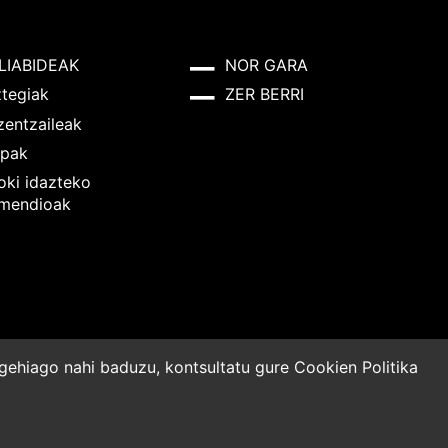
LIABIDEAK
NOR GARA
ztegiak
ZER BERRI
zentzaileak
pak
oki idazteko
mendioak
o gehiago nahi baduzu, kontsultatu gure
Cookien Politika