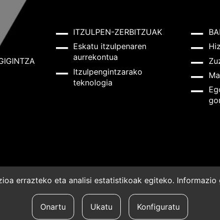
ITZULPEN-ZERBITZUAK
BA
Eskatu itzulpenaren
Hi
aurrekontua
GIGINTZA
Zu
Itzulpengintzarako
Ma
teknologia
Eg
go
oa errazteko eta analisi estatistikoak egiteko. Informazi
a
Onartu
Ukatu
Konfiguratu