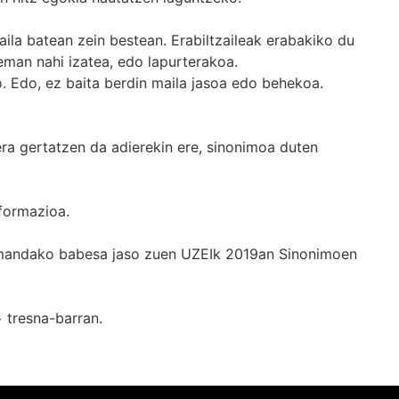
ila batean zein bestean. Erabiltzaileak erabakiko du
man nahi izatea, edo lapurterakoa.
. Edo, ez baita berdin maila jasoa edo behekoa.
era gertatzen da adierekin ere, sinonimoa duten
formazioa.
k emandako babesa jaso zuen UZEIk 2019an Sinonimoen
+
tresna-barran.