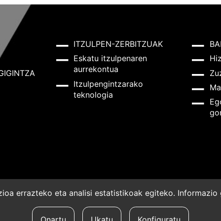
ITZULPEN-ZERBITZUAK
BA
Eskatu itzulpenaren
Hi
aurrekontua
GIGINTZA
Zu
Itzulpengintzarako
Ma
teknologia
Eg
go
oa errazteko eta analisi estatistikoak egiteko. Informazi
a
Onartu
Ukatu
Konfiguratu