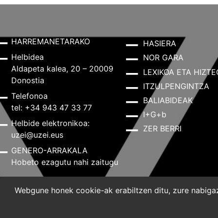
HARREMANETARAKO
HASIERA
Helbidea
NOR GARA
Aldapeta kalea, 20 – 20009
LEXIKOA ETA HIZTE
Donostia
ITZULPENGINTZA
Telefonoa
BALIABIDEAK
tel: +34 943 47 33 77
I+G+b
Helbide elektronikoa:
ZER BERRI
uzei@uzei.eus
GENERO-ARRAKALA
Hobeto ezagutu nahi zaitugu
Webgune honek cookie-ak erabiltzen ditu, zure nabigazi
Lege-oharra
Pribatutasun-politika
Cookie-politik