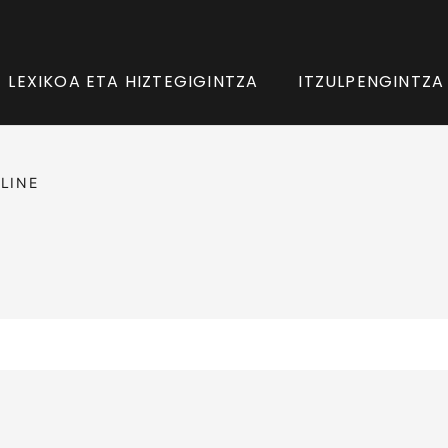
LEXIKOA ETA HIZTEGIGINTZA
ITZULPENGINTZA
LINE