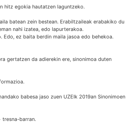
n hitz egokia hautatzen laguntzeko.
ila batean zein bestean. Erabiltzaileak erabakiko du
man nahi izatea, edo lapurterakoa.
. Edo, ez baita berdin maila jasoa edo behekoa.
era gertatzen da adierekin ere, sinonimoa duten
formazioa.
k emandako babesa jaso zuen UZEIk 2019an Sinonimoen
+
tresna-barran.