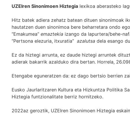
UZEIren Sinonimoen Hiztegia
lexikoa aberasteko lag
Hitz batek adiera zehatz batean dituen sinonimoak iku
hautatzen duen sinonimoa bere beharretara ondo egok
“Emakumea”
emaztekia
izango da lapurtera/behe-naf
“Pertsona elezuria, itxuratia”
azalutsa
dela esango du
Ez da hiztegi arrunta, ez daude hiztegi arruntek ditu
adierak bakarrik azalduko dira bertan. Horrela, 26.098
Etengabe eguneratzen da: ez dago bertsio berrien za
Eusko Jaurlaritzaren Kultura eta Hizkuntza Politika
Hiztegia funtzionalitate berriz hornitzeko.
2022az geroztik, UZEIren Sinonimoen Hiztegia eskaint