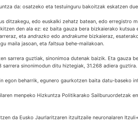
untza da: osatzeko eta testuinguru bakoitzak eskatzen due
s ditzakegu, edo euskalki zehatz batean, edo erregistro ma
itzen den ala ez: ez baita gauza bera bizkaierako kutsua e
arreraz, eta
andrazko
edo
andrakume
bizkaieraz, esaterako
gu maila jasoan, eta
faltsua
behe-mailakoan.
zten sarrera guztiak, sinonimoa dutenak baizik. Eta gauza b
 sarrera sinonimodun ditu hiztegiak, 31.268 adiera guztira.
in egon beharrik, egunero gaurkotzen baita datu-baseko in
 Sailaren menpeko Hizkuntza Politikarako Sailburuordetza
zen da Eusko Jaurlaritzaren itzultzaile neuronalaren
Itzuli