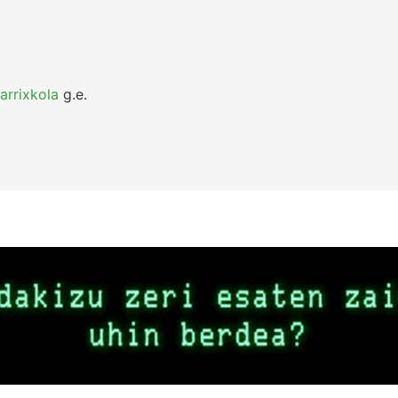
arrixkola
g.e.