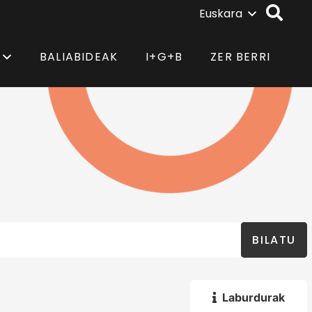
Euskara
BALIABIDEAK
I+G+B
ZER BERRI
BILATU
Laburdurak