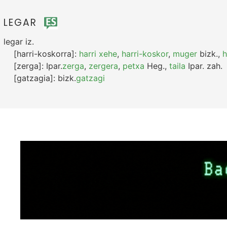
LEGAR
legar
iz.
[harri-koskorra]:
harri xehe
,
harri-koskor
,
muger
bizk.
,
h
[zerga]:
Ipar.
zerga
,
zergera
,
petxa
Heg.
,
taila
Ipar.
zah.
[gatzagia]:
bizk.
gatzagi