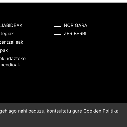
LIABIDEAK
NOR GARA
ztegiak
ZER BERRI
zentzaileak
pak
oki idazteko
mendioak
o gehiago nahi baduzu, kontsultatu gure
Cookien Politika