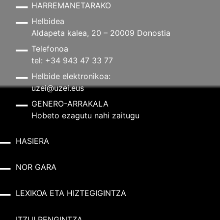
HARREMANETARAKO
Helbidea
Aldapeta kalea, 20 – 20009 Donostia
Telefonoa
tel: +34 943 47 33 77
Helbide elektronikoa:
uzei@uzei.eus
GENERO-ARRAKALA
Hobeto ezagutu nahi zaitugu
HASIERA
NOR GARA
LEXIKOA ETA HIZTEGIGINTZA
ITZULPENGINTZA