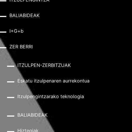
BALIABIDEAK
I+G+b
ZER BERRI
ITZULPEN-ZERBITZUAK
Eskatu itzulpenaren aurrekontua
Itzulpengintzarako teknologia
BALIABIDEAK
Hiztegiak