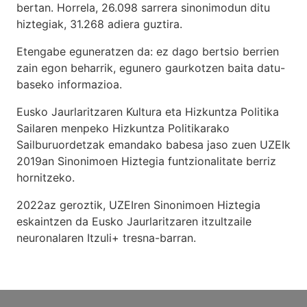
bertan. Horrela, 26.098 sarrera sinonimodun ditu
hiztegiak, 31.268 adiera guztira.
Etengabe eguneratzen da: ez dago bertsio berrien
zain egon beharrik, egunero gaurkotzen baita datu-
baseko informazioa.
Eusko Jaurlaritzaren Kultura eta Hizkuntza Politika
Sailaren menpeko Hizkuntza Politikarako
Sailburuordetzak emandako babesa jaso zuen UZEIk
2019an Sinonimoen Hiztegia funtzionalitate berriz
hornitzeko.
2022az geroztik, UZEIren Sinonimoen Hiztegia
eskaintzen da Eusko Jaurlaritzaren itzultzaile
neuronalaren
Itzuli+
tresna-barran.