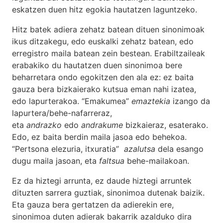
eskatzen duen hitz egokia hautatzen laguntzeko.
Hitz batek adiera zehatz batean dituen sinonimoak
ikus ditzakegu, edo euskalki zehatz batean, edo
erregistro maila batean zein bestean. Erabiltzaileak
erabakiko du hautatzen duen sinonimoa bere
beharretara ondo egokitzen den ala ez: ez baita
gauza bera bizkaierako kutsua eman nahi izatea,
edo lapurterakoa. “Emakumea”
emaztekia
izango da
lapurtera/behe-nafarreraz,
eta
andrazko
edo
andrakume
bizkaieraz, esaterako.
Edo, ez baita berdin maila jasoa edo behekoa.
“Pertsona elezuria, itxuratia”
azalutsa
dela esango
dugu maila jasoan, eta
faltsua
behe-mailakoan.
Ez da hiztegi arrunta, ez daude hiztegi arruntek
dituzten sarrera guztiak, sinonimoa dutenak baizik.
Eta gauza bera gertatzen da adierekin ere,
sinonimoa duten adierak bakarrik azalduko dira