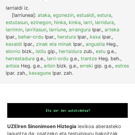
larrialdi
iz.
[larriunea]:
ataka
,
egonezin
,
estualdi
,
estura
,
estutasun
,
ezinegon
,
hinka
,
kinka
,
larri
,
larridura
,
larrimin
,
larritasun
,
larriune
,
arrangura
Ipar.
,
arteka
Ipar.
,
behar-ordu
Ipar.
,
herstura
Ipar.
,
kexa
Ipar.
,
kexaldi
Ipar.
,
zinak eta minak
Ipar.
,
angustia
Heg.
,
elorrio
bizk.
,
istilu
gip.
,
hertsidura
zub.
,
estu
g.e.
,
herrestadura
g.e.
,
larri-ordu
g.e.
,
trantze
Heg.
beh.
,
antsia
Heg.
g.e.
,
arbin
bizk.
g.e.
,
erreki
gip.
g.e.
,
estres
Ipar.
zah.
,
kexagune
Ipar.
zah.
UZEIren Sinonimoen Hiztegia
lexikoa aberasteko
laguntza da: osatzeko eta testuinguru bakoitzak