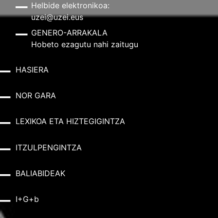
Helbide elektronikoa:
uzei@uzei.eus
GENERO-ARRAKALA
Hobeto ezagutu nahi zaitugu
HASIERA
NOR GARA
LEXIKOA ETA HIZTEGIGINTZA
ITZULPENGINTZA
BALIABIDEAK
I+G+b