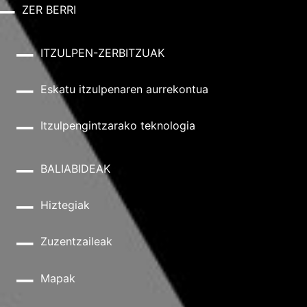
ZER BERRI
ITZULPEN-ZERBITZUAK
Eskatu itzulpenaren aurrekontua
Itzulpengintzarako teknologia
BALIABIDEAK
Hiztegiak
Zuzentzaileak
Mapak