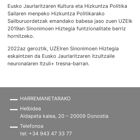
Eusko Jaurlaritzaren Kultura eta Hizkuntza Politika
Sailaren menpeko Hizkuntza Politikarako
Sailburuordetzak emandako babesa jaso zuen UZEIk
2019an Sinonimoen Hiztegia funtzionalitate berriz
hornitzeko.
2022az geroztik, UZEIren Sinonimoen Hiztegia
eskaintzen da Eusko Jaurlaritzaren itzultzaile
neuronalaren
Itzuli+
tresna-barran.
HARREMANETARAKO
Helbidea
Aldapeta kalea, 20 – 20009 Donostia
Telefonoa
tel: +34 943 47 33 77