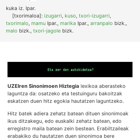
kuka
iz.
Ipar.
[txorimaloa]:
izugarri
,
kuso
,
txori-izugarri
,
txorimalo
,
mamu
Ipar.
,
marika
Ipar.
,
arranpalo
bizk.
,
malo
bizk.
,
txori-jagole
bizk.
UZEIren Sinonimoen Hiztegia
lexikoa aberasteko
laguntza da: osatzeko eta testuinguru bakoitzak
eskatzen duen hitz egokia hautatzen laguntzeko.
Hitz batek adiera zehatz batean dituen sinonimoak
ikus ditzakegu, edo euskalki zehatz batean, edo
erregistro maila batean zein bestean. Erabiltzaileak
erabakiko du hautatzen duen sinonimoa bere