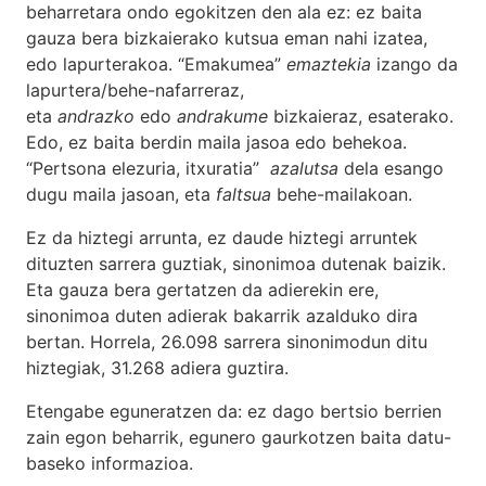
beharretara ondo egokitzen den ala ez: ez baita
gauza bera bizkaierako kutsua eman nahi izatea,
edo lapurterakoa. “Emakumea”
emaztekia
izango da
lapurtera/behe-nafarreraz,
eta
andrazko
edo
andrakume
bizkaieraz, esaterako.
Edo, ez baita berdin maila jasoa edo behekoa.
“Pertsona elezuria, itxuratia”
azalutsa
dela esango
dugu maila jasoan, eta
faltsua
behe-mailakoan.
Ez da hiztegi arrunta, ez daude hiztegi arruntek
dituzten sarrera guztiak, sinonimoa dutenak baizik.
Eta gauza bera gertatzen da adierekin ere,
sinonimoa duten adierak bakarrik azalduko dira
bertan. Horrela, 26.098 sarrera sinonimodun ditu
hiztegiak, 31.268 adiera guztira.
Etengabe eguneratzen da: ez dago bertsio berrien
zain egon beharrik, egunero gaurkotzen baita datu-
baseko informazioa.