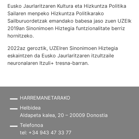
Eusko Jaurlaritzaren Kultura eta Hizkuntza Politika
Sailaren menpeko Hizkuntza Politikarako
Sailburuordetzak emandako babesa jaso zuen UZEIk
2019an Sinonimoen Hiztegia funtzionalitate berriz
hornitzeko.
2022az geroztik, UZEIren Sinonimoen Hiztegia
eskaintzen da Eusko Jaurlaritzaren itzultzaile
neuronalaren
Itzuli+
tresna-barran.
HARREMANETARAKO
Helbidea
Aldapeta kalea, 20 – 20009 Donostia
Telefonoa
tel: +34 943 47 33 77