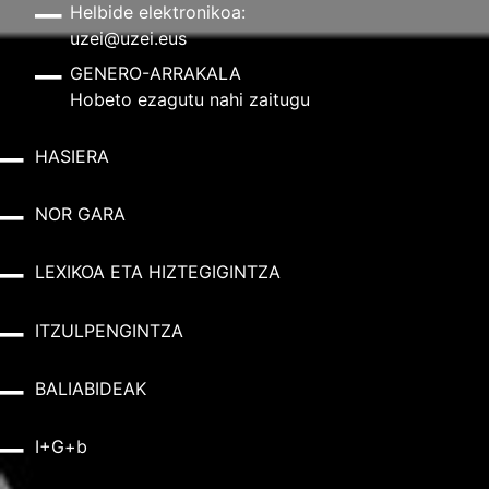
Helbide elektronikoa:
uzei@uzei.eus
GENERO-ARRAKALA
Hobeto ezagutu nahi zaitugu
HASIERA
NOR GARA
LEXIKOA ETA HIZTEGIGINTZA
ITZULPENGINTZA
BALIABIDEAK
I+G+b