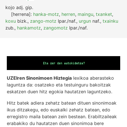
kojo
adj.
gip.
[herrena]:
hanka-motz
,
herren
,
maingu
,
txanket
,
koxu
bizk.
,
zango-motz
Ipar./naf.
,
urgun
naf.
,
txainku
zub.
,
hankamotz
,
zangomotz
Ipar./naf.
UZEIren Sinonimoen Hiztegia
lexikoa aberasteko
laguntza da: osatzeko eta testuinguru bakoitzak
eskatzen duen hitz egokia hautatzen laguntzeko.
Hitz batek adiera zehatz batean dituen sinonimoak
ikus ditzakegu, edo euskalki zehatz batean, edo
erregistro maila batean zein bestean. Erabiltzaileak
erabakiko du hautatzen duen sinonimoa bere