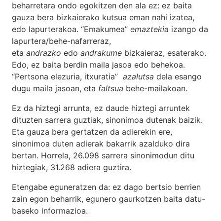
beharretara ondo egokitzen den ala ez: ez baita
gauza bera bizkaierako kutsua eman nahi izatea,
edo lapurterakoa. “Emakumea”
emaztekia
izango da
lapurtera/behe-nafarreraz,
eta
andrazko
edo
andrakume
bizkaieraz, esaterako.
Edo, ez baita berdin maila jasoa edo behekoa.
“Pertsona elezuria, itxuratia”
azalutsa
dela esango
dugu maila jasoan, eta
faltsua
behe-mailakoan.
Ez da hiztegi arrunta, ez daude hiztegi arruntek
dituzten sarrera guztiak, sinonimoa dutenak baizik.
Eta gauza bera gertatzen da adierekin ere,
sinonimoa duten adierak bakarrik azalduko dira
bertan. Horrela, 26.098 sarrera sinonimodun ditu
hiztegiak, 31.268 adiera guztira.
Etengabe eguneratzen da: ez dago bertsio berrien
zain egon beharrik, egunero gaurkotzen baita datu-
baseko informazioa.