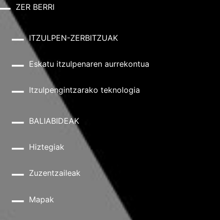
ZER BERRI
ITZULPEN-ZERBITZUAK
Eskatu itzulpenaren aurrekontua
Itzulpengintzarako teknologia
BALIABIDEAK
Hiztegiak
Zuzentzaileak
Mapak