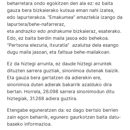
beharretara ondo egokitzen den ala ez: ez baita
gauza bera bizkaierako kutsua eman nahi izatea,
edo lapurterakoa. “Emakumea”
emaztekia
izango da
lapurtera/behe-nafarreraz,
eta
andrazko
edo
andrakume
bizkaieraz, esaterako.
Edo, ez baita berdin maila jasoa edo behekoa.
“Pertsona elezuria, itxuratia”
azalutsa
dela esango
dugu maila jasoan, eta
faltsua
behe-mailakoan.
Ez da hiztegi arrunta, ez daude hiztegi arruntek
dituzten sarrera guztiak, sinonimoa dutenak baizik.
Eta gauza bera gertatzen da adierekin ere,
sinonimoa duten adierak bakarrik azalduko dira
bertan. Horrela, 26.098 sarrera sinonimodun ditu
hiztegiak, 31.268 adiera guztira.
Etengabe eguneratzen da: ez dago bertsio berrien
zain egon beharrik, egunero gaurkotzen baita datu-
baseko informazioa.