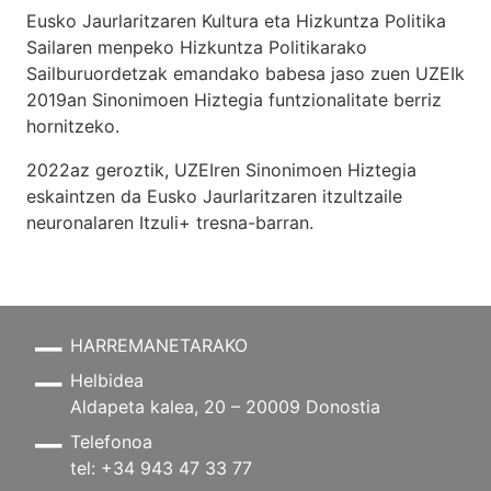
Eusko Jaurlaritzaren Kultura eta Hizkuntza Politika
Sailaren menpeko Hizkuntza Politikarako
Sailburuordetzak emandako babesa jaso zuen UZEIk
2019an Sinonimoen Hiztegia funtzionalitate berriz
hornitzeko.
2022az geroztik, UZEIren Sinonimoen Hiztegia
eskaintzen da Eusko Jaurlaritzaren itzultzaile
neuronalaren
Itzuli+
tresna-barran.
HARREMANETARAKO
Helbidea
Aldapeta kalea, 20 – 20009 Donostia
Telefonoa
tel: +34 943 47 33 77