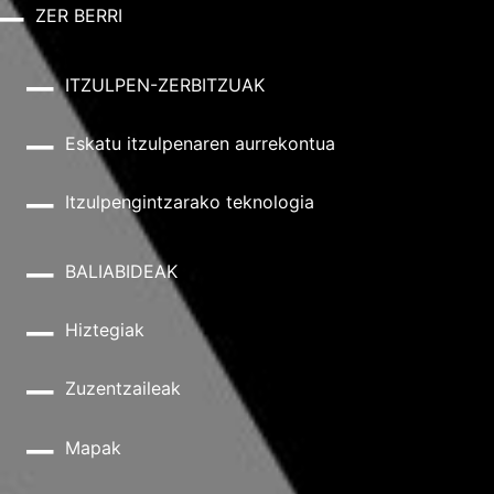
ZER BERRI
ITZULPEN-ZERBITZUAK
Eskatu itzulpenaren aurrekontua
Itzulpengintzarako teknologia
BALIABIDEAK
Hiztegiak
Zuzentzaileak
Mapak