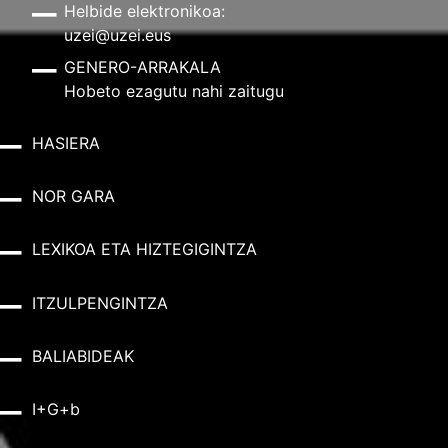
Helbide elektronikoa:
uzei@uzei.eus
GENERO-ARRAKALA
Hobeto ezagutu nahi zaitugu
HASIERA
NOR GARA
LEXIKOA ETA HIZTEGIGINTZA
ITZULPENGINTZA
BALIABIDEAK
I+G+b