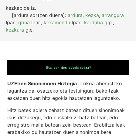
kezkabide
iz.
[ardura sortzen duena]:
ardura
,
kezka
,
arrangura
Ipar.
,
grina
Ipar.
,
kexamendu
Ipar.
,
kardaba
gip.
,
kezkura
g.e.
UZEIren Sinonimoen Hiztegia
lexikoa aberasteko
laguntza da: osatzeko eta testuinguru bakoitzak
eskatzen duen hitz egokia hautatzen laguntzeko.
Hitz batek adiera zehatz batean dituen sinonimoak
ikus ditzakegu, edo euskalki zehatz batean, edo
erregistro maila batean zein bestean. Erabiltzaileak
erabakiko du hautatzen duen sinonimoa bere