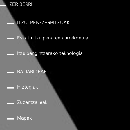
ZER BERRI
ITZULPEN-ZERBITZUAK
Eskatu itzulpenaren aurrekontua
Itzulpengintzarako teknologia
BALIABIDEAK
Hiztegiak
Zuzentzaileak
Mapak