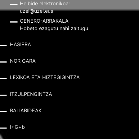
Helbide elektronikoa:
uzei@uzei.eus
GENERO-ARRAKALA
Hobeto ezagutu nahi zaitugu
HASIERA
NOR GARA
LEXIKOA ETA HIZTEGIGINTZA
ITZULPENGINTZA
BALIABIDEAK
I+G+b