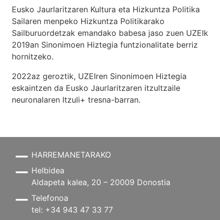
Eusko Jaurlaritzaren Kultura eta Hizkuntza Politika
Sailaren menpeko Hizkuntza Politikarako
Sailburuordetzak emandako babesa jaso zuen UZEIk
2019an Sinonimoen Hiztegia funtzionalitate berriz
hornitzeko.
2022az geroztik, UZEIren Sinonimoen Hiztegia
eskaintzen da Eusko Jaurlaritzaren itzultzaile
neuronalaren
Itzuli+
tresna-barran.
HARREMANETARAKO
Helbidea
Aldapeta kalea, 20 – 20009 Donostia
Telefonoa
tel: +34 943 47 33 77