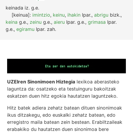
keinada
iz.
g.e.
[keinua]:
imintzio
,
keinu
,
ihakin
Ipar.
,
abrigu
bizk.
,
keina
g.e.
,
zeinu
g.e.
,
aieru
Ipar.
g.e.
,
grimasa
Ipar.
g.e.
,
egiramu
Ipar.
zah.
UZEIren Sinonimoen Hiztegia
lexikoa aberasteko
laguntza da: osatzeko eta testuinguru bakoitzak
eskatzen duen hitz egokia hautatzen laguntzeko.
Hitz batek adiera zehatz batean dituen sinonimoak
ikus ditzakegu, edo euskalki zehatz batean, edo
erregistro maila batean zein bestean. Erabiltzaileak
erabakiko du hautatzen duen sinonimoa bere