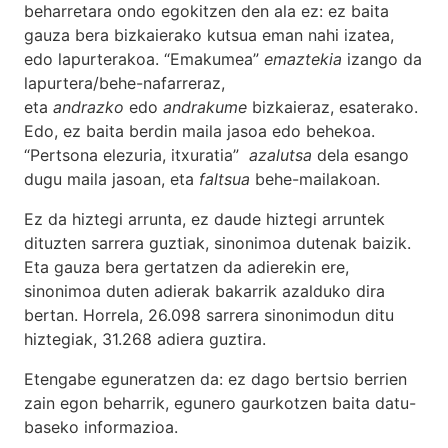
beharretara ondo egokitzen den ala ez: ez baita
gauza bera bizkaierako kutsua eman nahi izatea,
edo lapurterakoa. “Emakumea”
emaztekia
izango da
lapurtera/behe-nafarreraz,
eta
andrazko
edo
andrakume
bizkaieraz, esaterako.
Edo, ez baita berdin maila jasoa edo behekoa.
“Pertsona elezuria, itxuratia”
azalutsa
dela esango
dugu maila jasoan, eta
faltsua
behe-mailakoan.
Ez da hiztegi arrunta, ez daude hiztegi arruntek
dituzten sarrera guztiak, sinonimoa dutenak baizik.
Eta gauza bera gertatzen da adierekin ere,
sinonimoa duten adierak bakarrik azalduko dira
bertan. Horrela, 26.098 sarrera sinonimodun ditu
hiztegiak, 31.268 adiera guztira.
Etengabe eguneratzen da: ez dago bertsio berrien
zain egon beharrik, egunero gaurkotzen baita datu-
baseko informazioa.