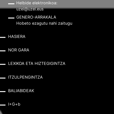
Helbide elektronikoa:
uzei@uzei.eus
GENERO-ARRAKALA
Hobeto ezagutu nahi zaitugu
HASIERA
NOR GARA
LEXIKOA ETA HIZTEGIGINTZA
ITZULPENGINTZA
BALIABIDEAK
I+G+b