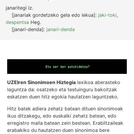
janaritegi
iz.
[janariak gordetzeko gela edo lekua]:
jaki-toki
,
despentsa
Heg.
[janari-denda]:
janari-denda
UZEIren Sinonimoen Hiztegia
lexikoa aberasteko
laguntza da: osatzeko eta testuinguru bakoitzak
eskatzen duen hitz egokia hautatzen laguntzeko.
Hitz batek adiera zehatz batean dituen sinonimoak
ikus ditzakegu, edo euskalki zehatz batean, edo
erregistro maila batean zein bestean. Erabiltzaileak
erabakiko du hautatzen duen sinonimoa bere