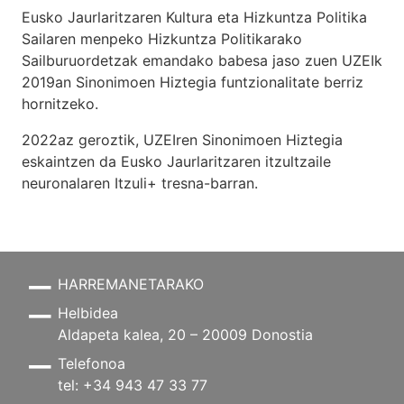
Eusko Jaurlaritzaren Kultura eta Hizkuntza Politika
Sailaren menpeko Hizkuntza Politikarako
Sailburuordetzak emandako babesa jaso zuen UZEIk
2019an Sinonimoen Hiztegia funtzionalitate berriz
hornitzeko.
2022az geroztik, UZEIren Sinonimoen Hiztegia
eskaintzen da Eusko Jaurlaritzaren itzultzaile
neuronalaren
Itzuli+
tresna-barran.
HARREMANETARAKO
Helbidea
Aldapeta kalea, 20 – 20009 Donostia
Telefonoa
tel: +34 943 47 33 77