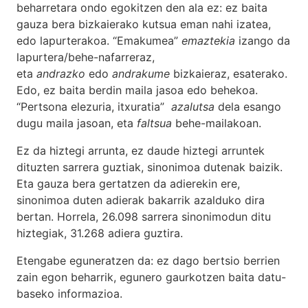
beharretara ondo egokitzen den ala ez: ez baita
gauza bera bizkaierako kutsua eman nahi izatea,
edo lapurterakoa. “Emakumea”
emaztekia
izango da
lapurtera/behe-nafarreraz,
eta
andrazko
edo
andrakume
bizkaieraz, esaterako.
Edo, ez baita berdin maila jasoa edo behekoa.
“Pertsona elezuria, itxuratia”
azalutsa
dela esango
dugu maila jasoan, eta
faltsua
behe-mailakoan.
Ez da hiztegi arrunta, ez daude hiztegi arruntek
dituzten sarrera guztiak, sinonimoa dutenak baizik.
Eta gauza bera gertatzen da adierekin ere,
sinonimoa duten adierak bakarrik azalduko dira
bertan. Horrela, 26.098 sarrera sinonimodun ditu
hiztegiak, 31.268 adiera guztira.
Etengabe eguneratzen da: ez dago bertsio berrien
zain egon beharrik, egunero gaurkotzen baita datu-
baseko informazioa.