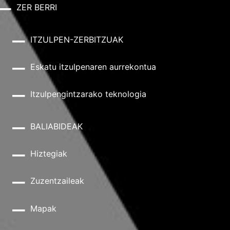
ZER BERRI
ITZULPEN-ZERBITZUAK
Eskatu itzulpenaren aurrekontua
Itzulpengintzarako teknologia
BALIABIDEAK
Hiztegiak
Zuzentzaileak
Mapak