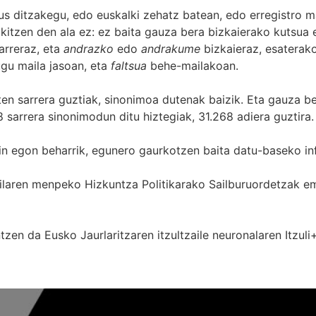
s ditzakegu, edo euskalki zehatz batean, edo erregistro ma
itzen den ala ez: ez baita gauza bera bizkaierako kutsua e
arreraz, eta
andrazko
edo
andrakume
bizkaieraz, esaterako
gu maila jasoan, eta
faltsua
behe-mailakoan.
zten sarrera guztiak, sinonimoa dutenak baizik. Eta gauza b
 sarrera sinonimodun ditu hiztegiak, 31.268 adiera guztira.
in egon beharrik, egunero gaurkotzen baita datu-baseko in
 Sailaren menpeko Hizkuntza Politikarako Sailburuordetza
zen da Eusko Jaurlaritzaren itzultzaile neuronalaren
Itzuli