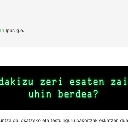
ri
Ipar.
g.e.
untza da: osatzeko eta testuinguru bakoitzak eskatzen due