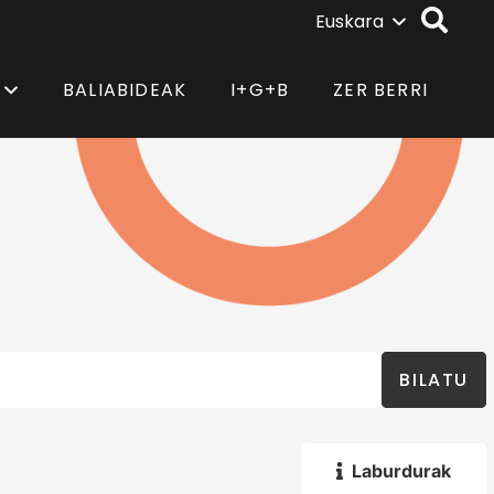
Euskara
BALIABIDEAK
I+G+B
ZER BERRI
BILATU
Laburdurak