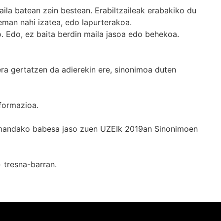
ila batean zein bestean. Erabiltzaileak erabakiko du
man nahi izatea, edo lapurterakoa.
. Edo, ez baita berdin maila jasoa edo behekoa.
era gertatzen da adierekin ere, sinonimoa duten
formazioa.
k emandako babesa jaso zuen UZEIk 2019an Sinonimoen
+
tresna-barran.