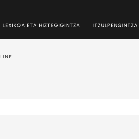
LEXIKOA ETA HIZTEGIGINTZA
ITZULPENGINTZA
LINE