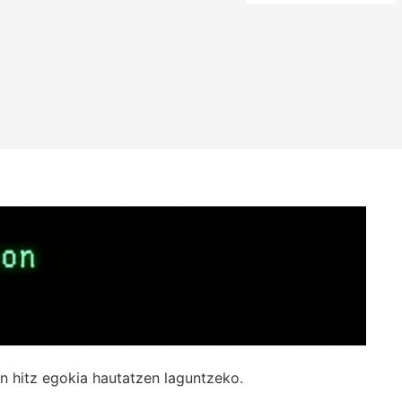
n hitz egokia hautatzen laguntzeko.