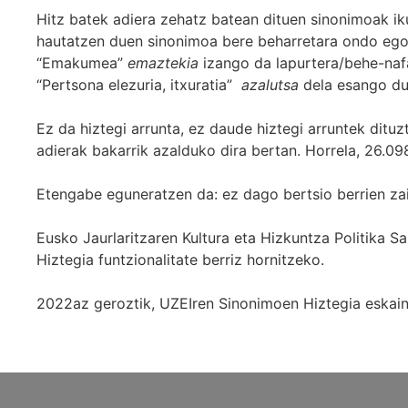
Hitz batek adiera zehatz batean dituen sinonimoak iku
hautatzen duen sinonimoa bere beharretara ondo egok
“Emakumea”
emaztekia
izango da lapurtera/behe-naf
“Pertsona elezuria, itxuratia”
azalutsa
dela esango du
Ez da hiztegi arrunta, ez daude hiztegi arruntek ditu
adierak bakarrik azalduko dira bertan. Horrela, 26.098
Etengabe eguneratzen da: ez dago bertsio berrien za
Eusko Jaurlaritzaren Kultura eta Hizkuntza Politika
Hiztegia funtzionalitate berriz hornitzeko.
2022az geroztik, UZEIren Sinonimoen Hiztegia eskaint