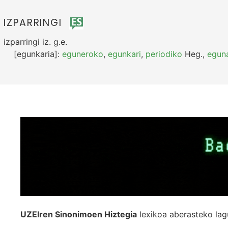
IZPARRINGI
izparringi
iz.
g.e.
[egunkaria]:
eguneroko
,
egunkari
,
periodiko
Heg.
,
eguna
UZEIren Sinonimoen Hiztegia
lexikoa aberasteko lag