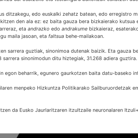
s ditzakegu, edo euskalki zehatz batean, edo erregistro ma
itzen den ala ez: ez baita gauza bera bizkaierako kutsua e
arreraz, eta
andrazko
edo
andrakume
bizkaieraz, esaterako
gu maila jasoan, eta
faltsua
behe-mailakoan.
zten sarrera guztiak, sinonimoa dutenak baizik. Eta gauza b
 sarrera sinonimodun ditu hiztegiak, 31.268 adiera guztira.
in egon beharrik, egunero gaurkotzen baita datu-baseko in
 Sailaren menpeko Hizkuntza Politikarako Sailburuordetza
zen da Eusko Jaurlaritzaren itzultzaile neuronalaren
Itzuli