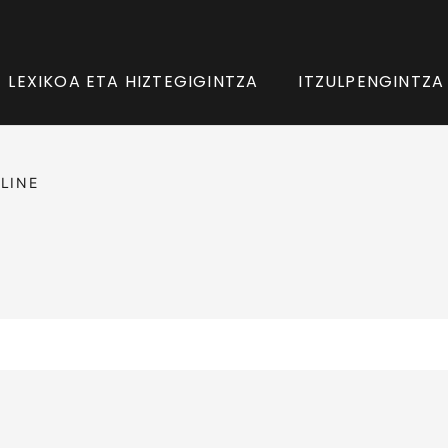
LEXIKOA ETA HIZTEGIGINTZA
ITZULPENGINTZA
LINE