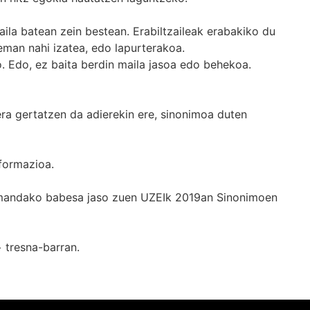
ila batean zein bestean. Erabiltzaileak erabakiko du
man nahi izatea, edo lapurterakoa.
. Edo, ez baita berdin maila jasoa edo behekoa.
era gertatzen da adierekin ere, sinonimoa duten
formazioa.
k emandako babesa jaso zuen UZEIk 2019an Sinonimoen
+
tresna-barran.