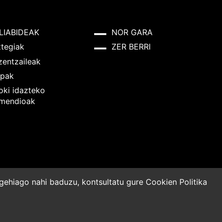
LIABIDEAK
NOR GARA
ztegiak
ZER BERRI
zentzaileak
pak
oki idazteko
mendioak
o gehiago nahi baduzu, kontsultatu gure
Cookien Politika