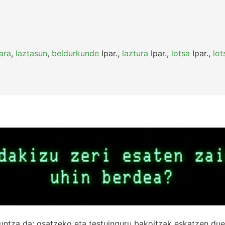
kara
,
laztasun
,
beldurkunde
Ipar.
,
laztura
Ipar.
,
lotsa
Ipar.
,
lot
untza da: osatzeko eta testuinguru bakoitzak eskatzen due