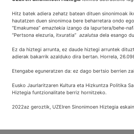
Hitz batek adiera zehatz batean dituen sinonimoak iku
hautatzen duen sinonimoa bere beharretara ondo egok
“Emakumea”
emaztekia
izango da lapurtera/behe-naf
“Pertsona elezuria, itxuratia”
azalutsa
dela esango du
Ez da hiztegi arrunta, ez daude hiztegi arruntek ditu
adierak bakarrik azalduko dira bertan. Horrela, 26.098
Etengabe eguneratzen da: ez dago bertsio berrien za
Eusko Jaurlaritzaren Kultura eta Hizkuntza Politika
Hiztegia funtzionalitate berriz hornitzeko.
2022az geroztik, UZEIren Sinonimoen Hiztegia eskaint