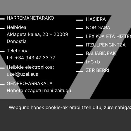
HARREMANETARAKO
HASIERA
Helbidea
NOR GARA
Aldapeta kalea, 20 – 20009
LEXIKOA ETA HIZTE
Donostia
ITZULPENGINTZA
Telefonoa
BALIABIDEAK
tel: +34 943 47 33 77
I+G+b
Helbide elektronikoa:
ZER BERRI
uzei@uzei.eus
GENERO-ARRAKALA
Hobeto ezagutu nahi zaitugu
Webgune honek cookie-ak erabiltzen ditu, zure nabigazi
Lege-oharra
Pribatutasun-politika
Cookie-politik