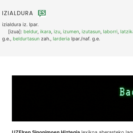
IZIALDURA
izialdura
iz.
Ipar.
[izua]:
beldur
,
ikara
,
izu
,
izumen
,
izutasun
,
laborri
,
latzi
g.e.
,
beldurtasun
zah.
,
larderia
Ipar./naf.
g.e.
UZEIren Sinonimoen Hiztegia
lexikoa aberasteko lag