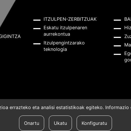
ITZULPEN-ZERBITZUAK
BA
Eskatu itzulpenaren
Hi
aurrekontua
GIGINTZA
Zu
Itzulpengintzarako
Ma
teknologia
Eg
go
oa errazteko eta analisi estatistikoak egiteko. Informazi
a
Onartu
Ukatu
Konfiguratu