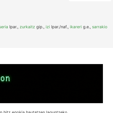
seria
Ipar.
,
zurkaitz
gip.
,
izi
Ipar./naf.
,
ikareri
g.e.
,
sarrakio
n hitz egokia hautatzen laguntzeko.