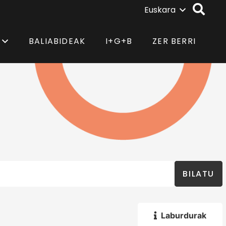
Euskara
BALIABIDEAK
I+G+B
ZER BERRI
BILATU
Laburdurak