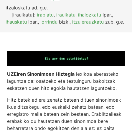
itzaloskatu
ad.
g.e.
[iraulkatu]:
irabiatu
,
iraulkatu
,
ihalozkatu
Ipar.
,
ihauskatu
Ipar.
,
lorrindu
bizk.
,
itzulerauzkatu
zub.
g.e.
UZEIren Sinonimoen Hiztegia
lexikoa aberasteko
laguntza da: osatzeko eta testuinguru bakoitzak
eskatzen duen hitz egokia hautatzen laguntzeko.
Hitz batek adiera zehatz batean dituen sinonimoak
ikus ditzakegu, edo euskalki zehatz batean, edo
erregistro maila batean zein bestean. Erabiltzaileak
erabakiko du hautatzen duen sinonimoa bere
beharretara ondo egokitzen den ala ez: ez baita