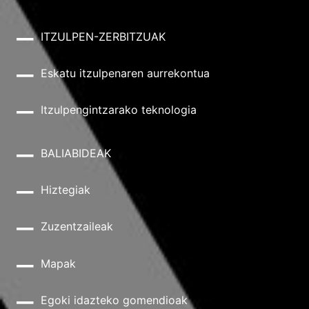
ITZULPEN-ZERBITZUAK
Eskatu itzulpenaren aurrekontua
Itzulpengintzarako teknologia
BALIABIDEAK
Hiztegiak
Zuzentzaileak
Mapak
Egoki idazteko gomendioak