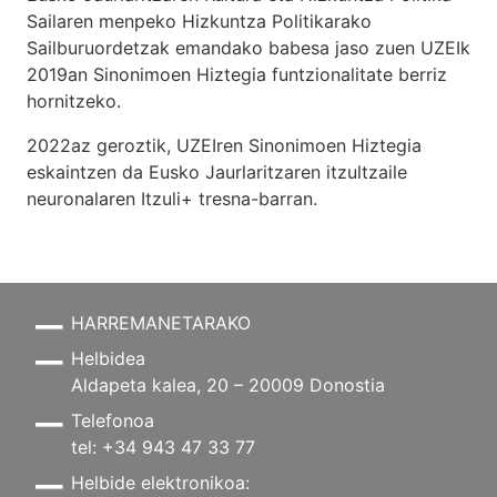
Sailaren menpeko Hizkuntza Politikarako
Sailburuordetzak emandako babesa jaso zuen UZEIk
2019an Sinonimoen Hiztegia funtzionalitate berriz
hornitzeko.
2022az geroztik, UZEIren Sinonimoen Hiztegia
eskaintzen da Eusko Jaurlaritzaren itzultzaile
neuronalaren
Itzuli+
tresna-barran.
HARREMANETARAKO
Helbidea
Aldapeta kalea, 20 – 20009 Donostia
Telefonoa
tel: +34 943 47 33 77
Helbide elektronikoa: