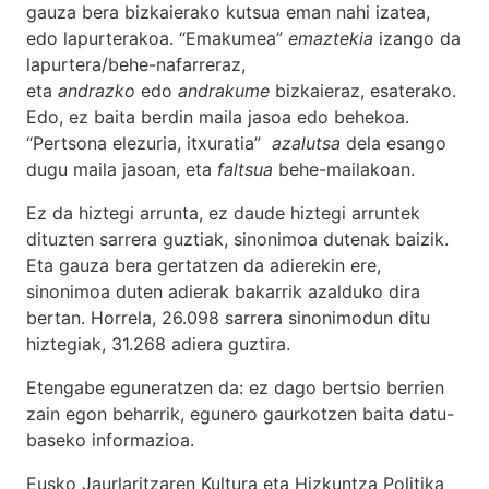
gauza bera bizkaierako kutsua eman nahi izatea,
edo lapurterakoa. “Emakumea”
emaztekia
izango da
lapurtera/behe-nafarreraz,
eta
andrazko
edo
andrakume
bizkaieraz, esaterako.
Edo, ez baita berdin maila jasoa edo behekoa.
“Pertsona elezuria, itxuratia”
azalutsa
dela esango
dugu maila jasoan, eta
faltsua
behe-mailakoan.
Ez da hiztegi arrunta, ez daude hiztegi arruntek
dituzten sarrera guztiak, sinonimoa dutenak baizik.
Eta gauza bera gertatzen da adierekin ere,
sinonimoa duten adierak bakarrik azalduko dira
bertan. Horrela, 26.098 sarrera sinonimodun ditu
hiztegiak, 31.268 adiera guztira.
Etengabe eguneratzen da: ez dago bertsio berrien
zain egon beharrik, egunero gaurkotzen baita datu-
baseko informazioa.
Eusko Jaurlaritzaren Kultura eta Hizkuntza Politika