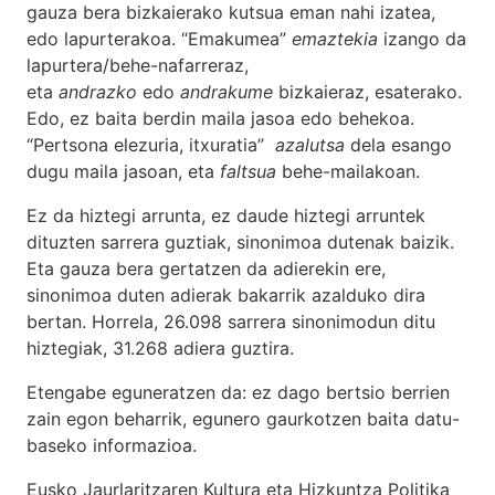
gauza bera bizkaierako kutsua eman nahi izatea,
edo lapurterakoa. “Emakumea”
emaztekia
izango da
lapurtera/behe-nafarreraz,
eta
andrazko
edo
andrakume
bizkaieraz, esaterako.
Edo, ez baita berdin maila jasoa edo behekoa.
“Pertsona elezuria, itxuratia”
azalutsa
dela esango
dugu maila jasoan, eta
faltsua
behe-mailakoan.
Ez da hiztegi arrunta, ez daude hiztegi arruntek
dituzten sarrera guztiak, sinonimoa dutenak baizik.
Eta gauza bera gertatzen da adierekin ere,
sinonimoa duten adierak bakarrik azalduko dira
bertan. Horrela, 26.098 sarrera sinonimodun ditu
hiztegiak, 31.268 adiera guztira.
Etengabe eguneratzen da: ez dago bertsio berrien
zain egon beharrik, egunero gaurkotzen baita datu-
baseko informazioa.
Eusko Jaurlaritzaren Kultura eta Hizkuntza Politika