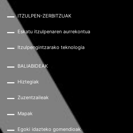
ITZULPEN-ZERBITZUAK
Eskatu itzulpenaren aurrekontua
Itzulpengintzarako teknologia
BALIABIDEAK
Hiztegiak
Zuzentzaileak
Mapak
Egoki idazteko gomendioak