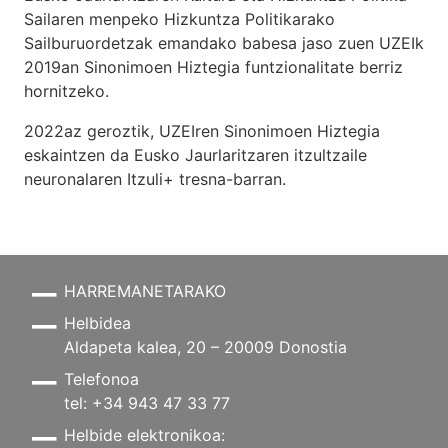
Sailaren menpeko Hizkuntza Politikarako
Sailburuordetzak emandako babesa jaso zuen UZEIk
2019an Sinonimoen Hiztegia funtzionalitate berriz
hornitzeko.
2022az geroztik, UZEIren Sinonimoen Hiztegia
eskaintzen da Eusko Jaurlaritzaren itzultzaile
neuronalaren
Itzuli+
tresna-barran.
HARREMANETARAKO
Helbidea
Aldapeta kalea, 20 – 20009 Donostia
Telefonoa
tel: +34 943 47 33 77
Helbide elektronikoa: