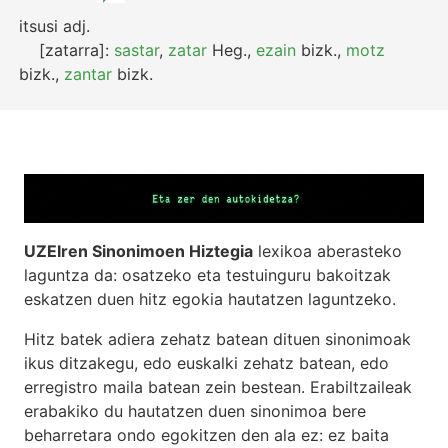
itsusi
adj.
[zatarra]:
sastar
,
zatar
Heg.
,
ezain
bizk.
,
motz
bizk.
,
zantar
bizk.
UZEIren Sinonimoen Hiztegia
lexikoa aberasteko
laguntza da: osatzeko eta testuinguru bakoitzak
eskatzen duen hitz egokia hautatzen laguntzeko.
Hitz batek adiera zehatz batean dituen sinonimoak
ikus ditzakegu, edo euskalki zehatz batean, edo
erregistro maila batean zein bestean. Erabiltzaileak
erabakiko du hautatzen duen sinonimoa bere
beharretara ondo egokitzen den ala ez: ez baita