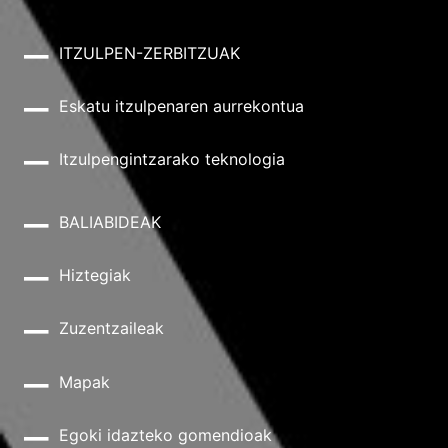
ITZULPEN-ZERBITZUAK
Eskatu itzulpenaren aurrekontua
Itzulpengintzarako teknologia
BALIABIDEAK
Hiztegiak
Zuzentzaileak
Mapak
Egoki idazteko gomendioak