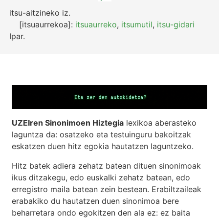
itsu-aitzineko
iz.
[itsuaurrekoa]:
itsuaurreko
,
itsumutil
,
itsu-gidari
Ipar.
UZEIren Sinonimoen Hiztegia
lexikoa aberasteko
laguntza da: osatzeko eta testuinguru bakoitzak
eskatzen duen hitz egokia hautatzen laguntzeko.
Hitz batek adiera zehatz batean dituen sinonimoak
ikus ditzakegu, edo euskalki zehatz batean, edo
erregistro maila batean zein bestean. Erabiltzaileak
erabakiko du hautatzen duen sinonimoa bere
beharretara ondo egokitzen den ala ez: ez baita