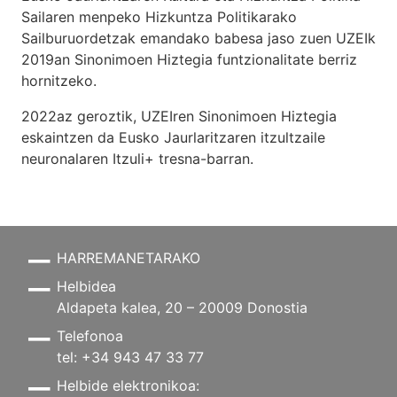
Sailaren menpeko Hizkuntza Politikarako
Sailburuordetzak emandako babesa jaso zuen UZEIk
2019an Sinonimoen Hiztegia funtzionalitate berriz
hornitzeko.
2022az geroztik, UZEIren Sinonimoen Hiztegia
eskaintzen da Eusko Jaurlaritzaren itzultzaile
neuronalaren
Itzuli+
tresna-barran.
HARREMANETARAKO
Helbidea
Aldapeta kalea, 20 – 20009 Donostia
Telefonoa
tel: +34 943 47 33 77
Helbide elektronikoa: