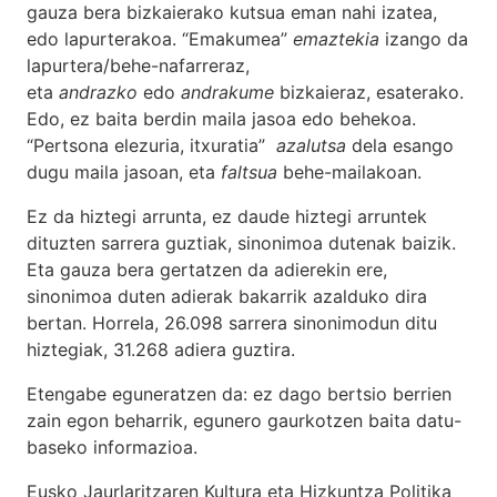
gauza bera bizkaierako kutsua eman nahi izatea,
edo lapurterakoa. “Emakumea”
emaztekia
izango da
lapurtera/behe-nafarreraz,
eta
andrazko
edo
andrakume
bizkaieraz, esaterako.
Edo, ez baita berdin maila jasoa edo behekoa.
“Pertsona elezuria, itxuratia”
azalutsa
dela esango
dugu maila jasoan, eta
faltsua
behe-mailakoan.
Ez da hiztegi arrunta, ez daude hiztegi arruntek
dituzten sarrera guztiak, sinonimoa dutenak baizik.
Eta gauza bera gertatzen da adierekin ere,
sinonimoa duten adierak bakarrik azalduko dira
bertan. Horrela, 26.098 sarrera sinonimodun ditu
hiztegiak, 31.268 adiera guztira.
Etengabe eguneratzen da: ez dago bertsio berrien
zain egon beharrik, egunero gaurkotzen baita datu-
baseko informazioa.
Eusko Jaurlaritzaren Kultura eta Hizkuntza Politika