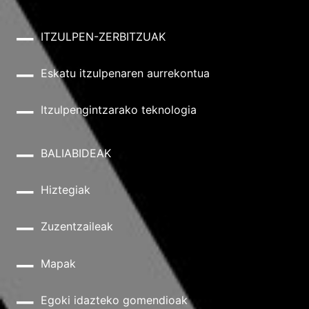
ITZULPEN-ZERBITZUAK
Eskatu itzulpenaren aurrekontua
Itzulpengintzarako teknologia
BALIABIDEAK
Hiztegiak
Zuzentzaileak
Mapak
Egoki idazteko gomendioak