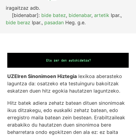
iragaitzaz
adb.
[bidenabar]:
bide batez
,
bidenabar
,
artetik
Ipar.
,
bide beraz
Ipar.
,
pasadan
Heg.
g.e.
UZEIren Sinonimoen Hiztegia
lexikoa aberasteko
laguntza da: osatzeko eta testuinguru bakoitzak
eskatzen duen hitz egokia hautatzen laguntzeko.
Hitz batek adiera zehatz batean dituen sinonimoak
ikus ditzakegu, edo euskalki zehatz batean, edo
erregistro maila batean zein bestean. Erabiltzaileak
erabakiko du hautatzen duen sinonimoa bere
beharretara ondo egokitzen den ala ez: ez baita