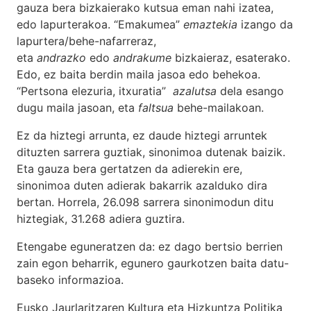
gauza bera bizkaierako kutsua eman nahi izatea,
edo lapurterakoa. “Emakumea”
emaztekia
izango da
lapurtera/behe-nafarreraz,
eta
andrazko
edo
andrakume
bizkaieraz, esaterako.
Edo, ez baita berdin maila jasoa edo behekoa.
“Pertsona elezuria, itxuratia”
azalutsa
dela esango
dugu maila jasoan, eta
faltsua
behe-mailakoan.
Ez da hiztegi arrunta, ez daude hiztegi arruntek
dituzten sarrera guztiak, sinonimoa dutenak baizik.
Eta gauza bera gertatzen da adierekin ere,
sinonimoa duten adierak bakarrik azalduko dira
bertan. Horrela, 26.098 sarrera sinonimodun ditu
hiztegiak, 31.268 adiera guztira.
Etengabe eguneratzen da: ez dago bertsio berrien
zain egon beharrik, egunero gaurkotzen baita datu-
baseko informazioa.
Eusko Jaurlaritzaren Kultura eta Hizkuntza Politika