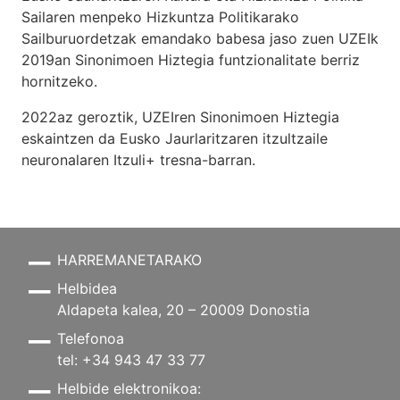
Sailaren menpeko Hizkuntza Politikarako
Sailburuordetzak emandako babesa jaso zuen UZEIk
2019an Sinonimoen Hiztegia funtzionalitate berriz
hornitzeko.
2022az geroztik, UZEIren Sinonimoen Hiztegia
eskaintzen da Eusko Jaurlaritzaren itzultzaile
neuronalaren
Itzuli+
tresna-barran.
HARREMANETARAKO
Helbidea
Aldapeta kalea, 20 – 20009 Donostia
Telefonoa
tel: +34 943 47 33 77
Helbide elektronikoa: