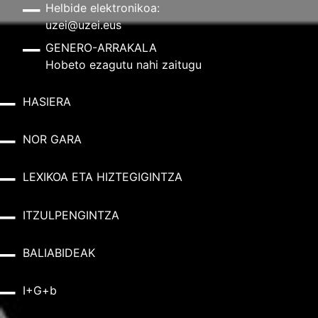
Helbide elektronikoa:
uzei@uzei.eus
GENERO-ARRAKALA
Hobeto ezagutu nahi zaitugu
HASIERA
NOR GARA
LEXIKOA ETA HIZTEGIGINTZA
ITZULPENGINTZA
BALIABIDEAK
I+G+b