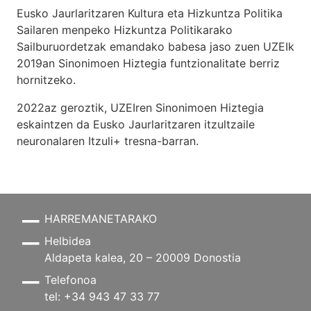
Eusko Jaurlaritzaren Kultura eta Hizkuntza Politika
Sailaren menpeko Hizkuntza Politikarako
Sailburuordetzak emandako babesa jaso zuen UZEIk
2019an Sinonimoen Hiztegia funtzionalitate berriz
hornitzeko.
2022az geroztik, UZEIren Sinonimoen Hiztegia
eskaintzen da Eusko Jaurlaritzaren itzultzaile
neuronalaren
Itzuli+
tresna-barran.
HARREMANETARAKO
Helbidea
Aldapeta kalea, 20 – 20009 Donostia
Telefonoa
tel: +34 943 47 33 77