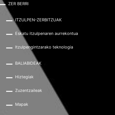
ZER BERRI
ITZULPEN-ZERBITZUAK
Eskatu itzulpenaren aurrekontua
Itzulpengintzarako teknologia
BALIABIDEAK
Hiztegiak
Zuzentzaileak
Mapak