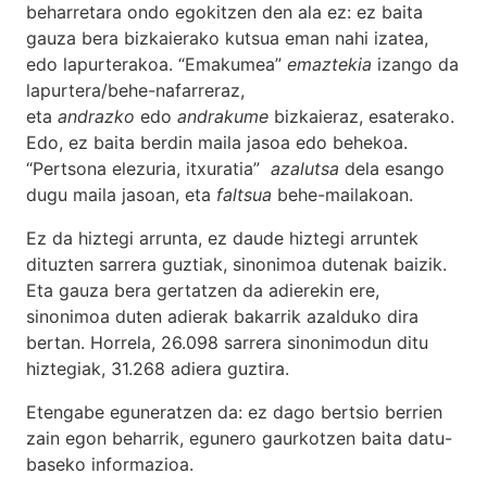
beharretara ondo egokitzen den ala ez: ez baita
gauza bera bizkaierako kutsua eman nahi izatea,
edo lapurterakoa. “Emakumea”
emaztekia
izango da
lapurtera/behe-nafarreraz,
eta
andrazko
edo
andrakume
bizkaieraz, esaterako.
Edo, ez baita berdin maila jasoa edo behekoa.
“Pertsona elezuria, itxuratia”
azalutsa
dela esango
dugu maila jasoan, eta
faltsua
behe-mailakoan.
Ez da hiztegi arrunta, ez daude hiztegi arruntek
dituzten sarrera guztiak, sinonimoa dutenak baizik.
Eta gauza bera gertatzen da adierekin ere,
sinonimoa duten adierak bakarrik azalduko dira
bertan. Horrela, 26.098 sarrera sinonimodun ditu
hiztegiak, 31.268 adiera guztira.
Etengabe eguneratzen da: ez dago bertsio berrien
zain egon beharrik, egunero gaurkotzen baita datu-
baseko informazioa.