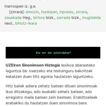
inarrospen
iz.
g.e.
[zirrara]:
emozio
,
hunkipen
,
inpresio
,
zirrara
,
zauskada
Heg.
,
birlore
bizk.
,
zarrada
bizk.
,
mugidalda
neol.
,
bihotz-ikara
UZEIren Sinonimoen Hiztegia
lexikoa aberasteko
laguntza da: osatzeko eta testuinguru bakoitzak
eskatzen duen hitz egokia hautatzen laguntzeko.
Hitz batek adiera zehatz batean dituen sinonimoak
ikus ditzakegu, edo euskalki zehatz batean, edo
erregistro maila batean zein bestean. Erabiltzaileak
erabakiko du hautatzen duen sinonimoa bere