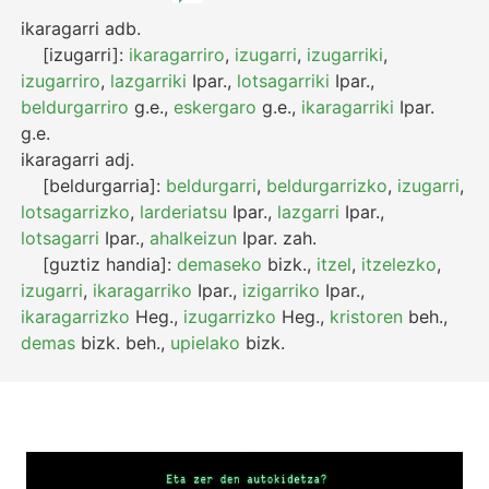
ikaragarri
adb.
[izugarri]:
ikaragarriro
,
izugarri
,
izugarriki
,
izugarriro
,
lazgarriki
Ipar.
,
lotsagarriki
Ipar.
,
beldurgarriro
g.e.
,
eskergaro
g.e.
,
ikaragarriki
Ipar.
g.e.
ikaragarri
adj.
[beldurgarria]:
beldurgarri
,
beldurgarrizko
,
izugarri
,
lotsagarrizko
,
larderiatsu
Ipar.
,
lazgarri
Ipar.
,
lotsagarri
Ipar.
,
ahalkeizun
Ipar.
zah.
[guztiz handia]:
demaseko
bizk.
,
itzel
,
itzelezko
,
izugarri
,
ikaragarriko
Ipar.
,
izigarriko
Ipar.
,
ikaragarrizko
Heg.
,
izugarrizko
Heg.
,
kristoren
beh.
,
demas
bizk.
beh.
,
upielako
bizk.