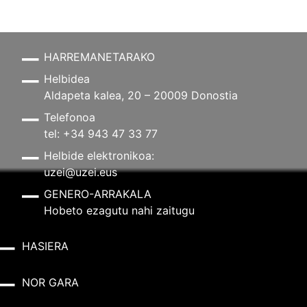
HARREMANETARAKO
Helbidea
Aldapeta kalea, 20 – 20009 Donostia
Telefonoa
tel: +34 943 47 33 77
Helbide elektronikoa:
uzei@uzei.eus
GENERO-ARRAKALA
Hobeto ezagutu nahi zaitugu
HASIERA
NOR GARA