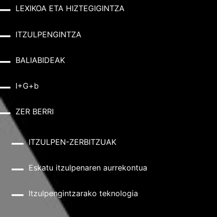
LEXIKOA ETA HIZTEGIGINTZA
ITZULPENGINTZA
BALIABIDEAK
I+G+b
ZER BERRI
ITZULPEN-ZERBITZUAK
Eskatu itzulpenaren aurrekontua
Itzulpengintzarako teknologia