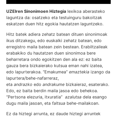
UZEIren Sinonimoen Hiztegia
lexikoa aberasteko
laguntza da: osatzeko eta testuinguru bakoitzak
eskatzen duen hitz egokia hautatzen laguntzeko.
Hitz batek adiera zehatz batean dituen sinonimoak
ikus ditzakegu, edo euskalki zehatz batean, edo
erregistro maila batean zein bestean. Erabiltzaileak
erabakiko du hautatzen duen sinonimoa bere
beharretara ondo egokitzen den ala ez: ez baita
gauza bera bizkaierako kutsua eman nahi izatea,
edo lapurterakoa. “Emakumea”
emaztekia
izango da
lapurtera/behe-nafarreraz,
eta
andrazko
edo
andrakume
bizkaieraz, esaterako.
Edo, ez baita berdin maila jasoa edo behekoa.
“Pertsona elezuria, itxuratia”
azalutsa
dela esango
dugu maila jasoan, eta
faltsua
behe-mailakoan.
Ez da hiztegi arrunta, ez daude hiztegi arruntek