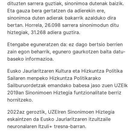
dituzten sarrera guztiak, sinonimoa dutenak baizik.
Eta gauza bera gertatzen da adierekin ere,
sinonimoa duten adierak bakarrik azalduko dira
bertan. Horrela, 26.098 sarrera sinonimodun ditu
hiztegiak, 31.268 adiera guztira.
Etengabe eguneratzen da: ez dago bertsio berrien
zain egon beharrik, egunero gaurkotzen baita datu-
baseko informazioa.
Eusko Jaurlaritzaren Kultura eta Hizkuntza Politika
Sailaren menpeko Hizkuntza Politikarako
Sailburuordetzak emandako babesa jaso zuen UZEIk
2019an Sinonimoen Hiztegia funtzionalitate berriz
hornitzeko.
2022az geroztik, UZEIren Sinonimoen Hiztegia
eskaintzen da Eusko Jaurlaritzaren itzultzaile
neuronalaren
Itzuli+
tresna-barran.