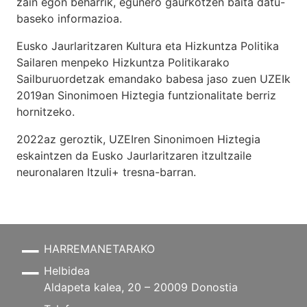
zain egon beharrik, egunero gaurkotzen baita datu-
baseko informazioa.
Eusko Jaurlaritzaren Kultura eta Hizkuntza Politika
Sailaren menpeko Hizkuntza Politikarako
Sailburuordetzak emandako babesa jaso zuen UZEIk
2019an Sinonimoen Hiztegia funtzionalitate berriz
hornitzeko.
2022az geroztik, UZEIren Sinonimoen Hiztegia
eskaintzen da Eusko Jaurlaritzaren itzultzaile
neuronalaren
Itzuli+
tresna-barran.
HARREMANETARAKO
Helbidea
Aldapeta kalea, 20 – 20009 Donostia