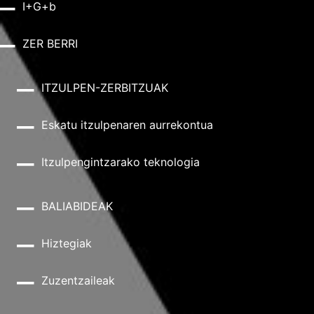
I+G+b
ZER BERRI
ITZULPEN-ZERBITZUAK
Eskatu itzulpenaren aurrekontua
Itzulpengintzarako teknologia
BALIABIDEAK
Hiztegiak
Zuzentzaileak