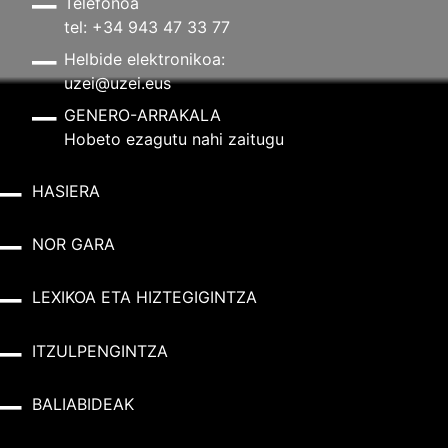
Telefonoa
tel: +34 943 47 33 77
Helbide elektronikoa:
uzei@uzei.eus
GENERO-ARRAKALA
Hobeto ezagutu nahi zaitugu
HASIERA
NOR GARA
LEXIKOA ETA HIZTEGIGINTZA
ITZULPENGINTZA
BALIABIDEAK