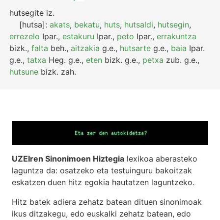
hutsegite
iz.
[hutsa]:
akats
,
bekatu
,
huts
,
hutsaldi
,
hutsegin
,
errezelo
Ipar.
,
estakuru
Ipar.
,
peto
Ipar.
,
errakuntza
bizk.
,
falta
beh.
,
aitzakia
g.e.
,
hutsarte
g.e.
,
baia
Ipar.
g.e.
,
tatxa
Heg.
g.e.
,
eten
bizk.
g.e.
,
petxa
zub.
g.e.
,
hutsune
bizk.
zah.
UZEIren Sinonimoen Hiztegia
lexikoa aberasteko
laguntza da: osatzeko eta testuinguru bakoitzak
eskatzen duen hitz egokia hautatzen laguntzeko.
Hitz batek adiera zehatz batean dituen sinonimoak
ikus ditzakegu, edo euskalki zehatz batean, edo