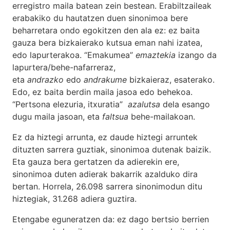
erregistro maila batean zein bestean. Erabiltzaileak
erabakiko du hautatzen duen sinonimoa bere
beharretara ondo egokitzen den ala ez: ez baita
gauza bera bizkaierako kutsua eman nahi izatea,
edo lapurterakoa. “Emakumea”
emaztekia
izango da
lapurtera/behe-nafarreraz,
eta
andrazko
edo
andrakume
bizkaieraz, esaterako.
Edo, ez baita berdin maila jasoa edo behekoa.
“Pertsona elezuria, itxuratia”
azalutsa
dela esango
dugu maila jasoan, eta
faltsua
behe-mailakoan.
Ez da hiztegi arrunta, ez daude hiztegi arruntek
dituzten sarrera guztiak, sinonimoa dutenak baizik.
Eta gauza bera gertatzen da adierekin ere,
sinonimoa duten adierak bakarrik azalduko dira
bertan. Horrela, 26.098 sarrera sinonimodun ditu
hiztegiak, 31.268 adiera guztira.
Etengabe eguneratzen da: ez dago bertsio berrien