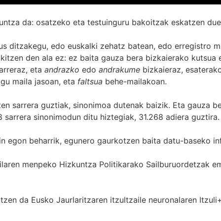
untza da: osatzeko eta testuinguru bakoitzak eskatzen due
s ditzakegu, edo euskalki zehatz batean, edo erregistro ma
itzen den ala ez: ez baita gauza bera bizkaierako kutsua e
arreraz, eta
andrazko
edo
andrakume
bizkaieraz, esaterako
gu maila jasoan, eta
faltsua
behe-mailakoan.
zten sarrera guztiak, sinonimoa dutenak baizik. Eta gauza b
 sarrera sinonimodun ditu hiztegiak, 31.268 adiera guztira.
in egon beharrik, egunero gaurkotzen baita datu-baseko in
 Sailaren menpeko Hizkuntza Politikarako Sailburuordetza
zen da Eusko Jaurlaritzaren itzultzaile neuronalaren
Itzuli