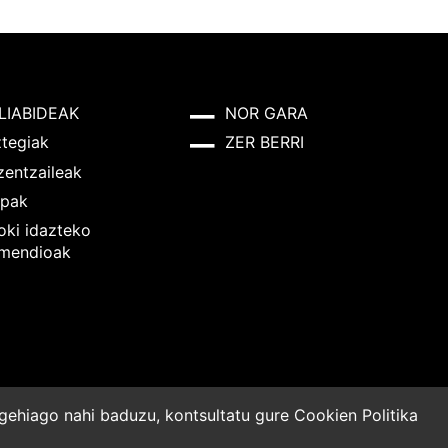
LIABIDEAK
NOR GARA
ztegiak
ZER BERRI
zentzaileak
pak
oki idazteko
mendioak
o gehiago nahi baduzu, kontsultatu gure
Cookien Politika