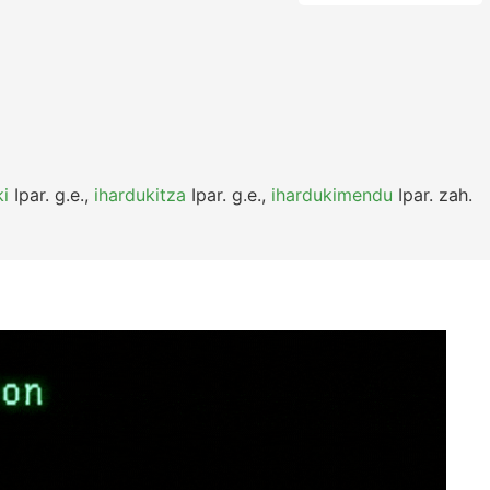
ki
Ipar.
g.e.
,
ihardukitza
Ipar.
g.e.
,
ihardukimendu
Ipar.
zah.