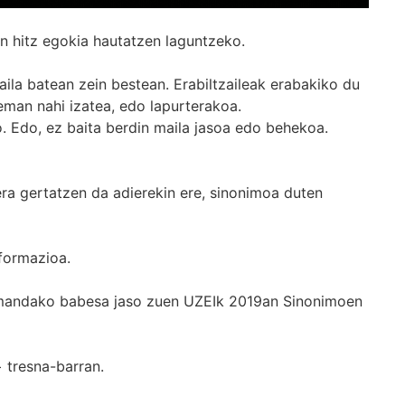
n hitz egokia hautatzen laguntzeko.
ila batean zein bestean. Erabiltzaileak erabakiko du
man nahi izatea, edo lapurterakoa.
. Edo, ez baita berdin maila jasoa edo behekoa.
era gertatzen da adierekin ere, sinonimoa duten
formazioa.
k emandako babesa jaso zuen UZEIk 2019an Sinonimoen
+
tresna-barran.