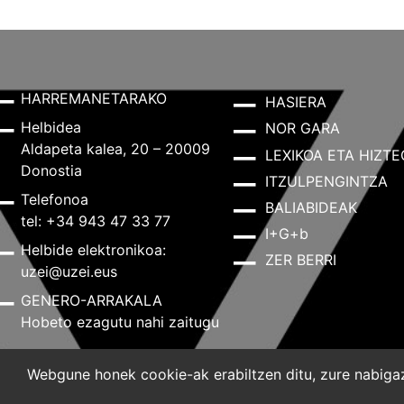
HARREMANETARAKO
HASIERA
Helbidea
NOR GARA
Aldapeta kalea, 20 – 20009
LEXIKOA ETA HIZTE
Donostia
ITZULPENGINTZA
Telefonoa
BALIABIDEAK
tel: +34 943 47 33 77
I+G+b
Helbide elektronikoa:
ZER BERRI
uzei@uzei.eus
GENERO-ARRAKALA
Hobeto ezagutu nahi zaitugu
Webgune honek cookie-ak erabiltzen ditu, zure nabigazi
Lege-oharra
Pribatutasun-politika
Cookie-politik