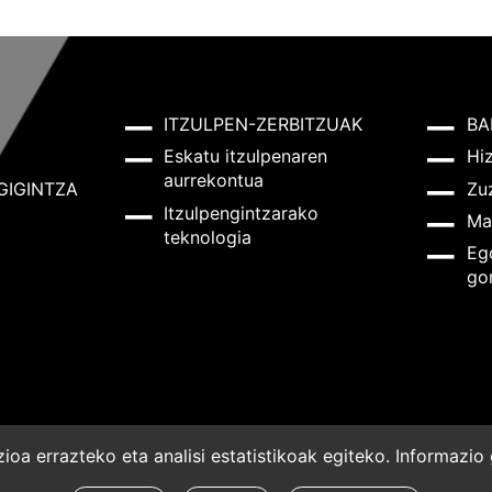
ITZULPEN-ZERBITZUAK
BA
Eskatu itzulpenaren
Hi
aurrekontua
GIGINTZA
Zu
Itzulpengintzarako
Ma
teknologia
Eg
go
oa errazteko eta analisi estatistikoak egiteko. Informazi
a