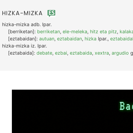
HIZKA-MIZKA
hizka-mizka
adb.
Ipar.
[berriketan]:
berriketan
,
ele-meleka
,
hitz eta pitz
,
kalak
[eztabaidan]:
autuan
,
eztabaidan
,
hizka
Ipar.
,
eztabaida
hizka-mizka
iz.
Ipar.
[eztabaida]:
debate
,
ezbai
,
eztabaida
,
xextra
,
argudio
g