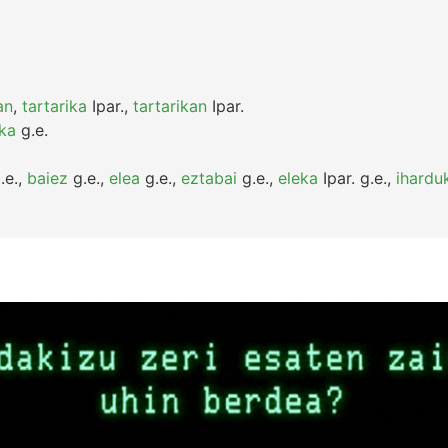
an
,
tartarika
Ipar.
,
tartarikan
Ipar.
ka
g.e.
.e.
,
baiez
g.e.
,
elea
g.e.
,
eztabai
g.e.
,
eleka
Ipar.
g.e.
,
ihardu