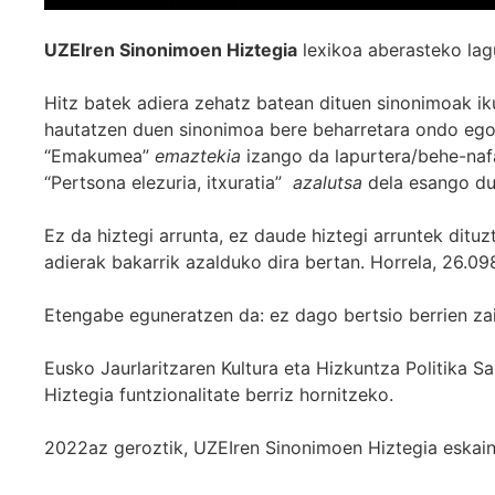
UZEIren Sinonimoen Hiztegia
lexikoa aberasteko lag
Hitz batek adiera zehatz batean dituen sinonimoak iku
hautatzen duen sinonimoa bere beharretara ondo egok
“Emakumea”
emaztekia
izango da lapurtera/behe-naf
“Pertsona elezuria, itxuratia”
azalutsa
dela esango du
Ez da hiztegi arrunta, ez daude hiztegi arruntek ditu
adierak bakarrik azalduko dira bertan. Horrela, 26.098
Etengabe eguneratzen da: ez dago bertsio berrien za
Eusko Jaurlaritzaren Kultura eta Hizkuntza Politika
Hiztegia funtzionalitate berriz hornitzeko.
2022az geroztik, UZEIren Sinonimoen Hiztegia eskaint