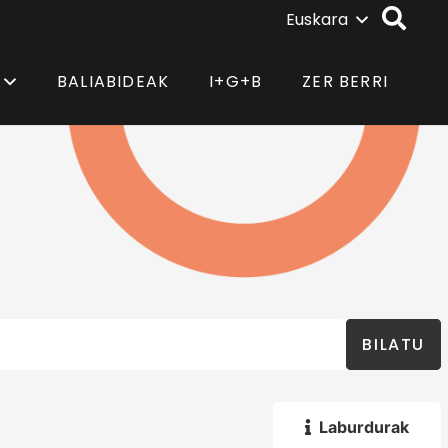
Euskara
BALIABIDEAK
I+G+B
ZER BERRI
BILATU
Laburdurak